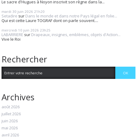
Le sacre d'Hugues à Noyon inscrivit son règne dans la...
mardi 30
juin 2026
21h20
Setadire
sur
Dans le monde et dans notre Pays légal en folie...
Qui est cette Laure TOGRAF dont on parle souvent....
mercredi 10
juin 2026
23h25
LABARRIERE
sur
Drapeaux, insignes, emblèmes, objets d'Action...
Vive le Roi
Rechercher
Archives
août 2026
juillet 2026
juin 2026
mai 2026
avril 2026