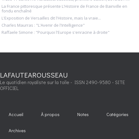
La France pittoresque présente L'Histoire de France de Bainville en
fondu enchaîné
L'Exposition de Versailles dit l'Histoire, mais la vraie...
Charles Maurras : "L'Avenir de l'Intelligence"
Raffaele Simone : "Pourquoi l'Europe s'enracine à droite"
LAFAUTEAROUSSEAU
Le quotidien royaliste sur la toile - ISSN 2490-9580 - SITE
OFFICIEL
Accueil
À propos
Notes
Catégories
Archives