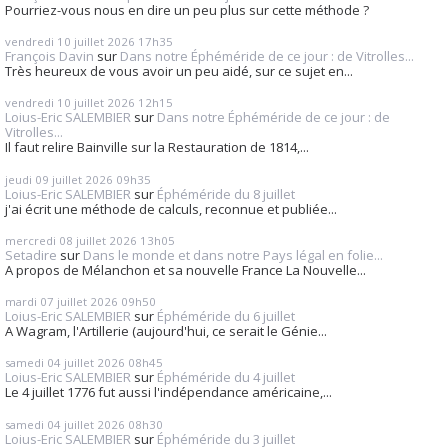
Pourriez-vous nous en dire un peu plus sur cette méthode ?
vendredi 10
juillet 2026
17h35
François Davin
sur
Dans notre Éphéméride de ce jour : de Vitrolles...
Très heureux de vous avoir un peu aidé, sur ce sujet en...
vendredi 10
juillet 2026
12h15
Loius-Eric SALEMBIER
sur
Dans notre Éphéméride de ce jour : de
Vitrolles...
Il faut relire Bainville sur la Restauration de 1814,...
jeudi 09
juillet 2026
09h35
Loius-Eric SALEMBIER
sur
Éphéméride du 8 juillet
j'ai écrit une méthode de calculs, reconnue et publiée...
mercredi 08
juillet 2026
13h05
Setadire
sur
Dans le monde et dans notre Pays légal en folie...
A propos de Mélanchon et sa nouvelle France La Nouvelle...
mardi 07
juillet 2026
09h50
Loius-Eric SALEMBIER
sur
Éphéméride du 6 juillet
A Wagram, l'Artillerie (aujourd'hui, ce serait le Génie...
samedi 04
juillet 2026
08h45
Loius-Eric SALEMBIER
sur
Éphéméride du 4 juillet
Le 4 juillet 1776 fut aussi l'indépendance américaine,...
samedi 04
juillet 2026
08h30
Loius-Eric SALEMBIER
sur
Éphéméride du 3 juillet