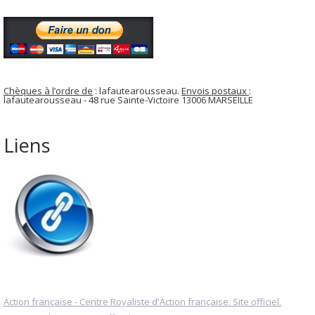
Chèques à l’ordre de
: lafautearousseau.
Envois postaux
:
lafautearousseau - 48 rue Sainte-Victoire 13006 MARSEILLE
Liens
Action française - Centre Royaliste d'Action française. Site officiel.