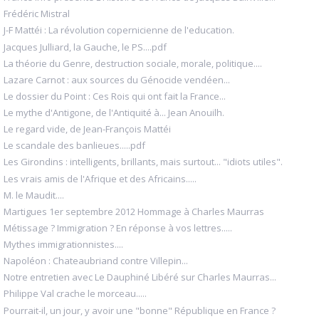
Frédéric Mistral
J-F Mattéi : La révolution copernicienne de l'education.
Jacques Julliard, la Gauche, le PS....pdf
La théorie du Genre, destruction sociale, morale, politique....
Lazare Carnot : aux sources du Génocide vendéen...
Le dossier du Point : Ces Rois qui ont fait la France...
Le mythe d'Antigone, de l'Antiquité à... Jean Anouilh.
Le regard vide, de Jean-François Mattéi
Le scandale des banlieues.....pdf
Les Girondins : intelligents, brillants, mais surtout... "idiots utiles".
Les vrais amis de l'Afrique et des Africains.....
M. le Maudit....
Martigues 1er septembre 2012 Hommage à Charles Maurras
Métissage ? Immigration ? En réponse à vos lettres.....
Mythes immigrationnistes....
Napoléon : Chateaubriand contre Villepin...
Notre entretien avec Le Dauphiné Libéré sur Charles Maurras...
Philippe Val crache le morceau.....
Pourrait-il, un jour, y avoir une "bonne" République en France ?