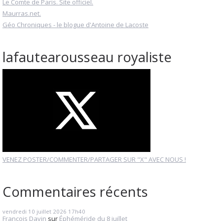
Le Comte de Paris. Site officiel.
Maurras.net.
Géo Chroniques - le blogue d'Antoine de Lacoste
lafautearousseau royaliste
VENEZ POSTER/COMMENTER/PARTAGER SUR "X" AVEC NOUS !
Commentaires récents
vendredi 10
juillet 2026
17h40
François Davin
sur
Éphéméride du 8 juillet