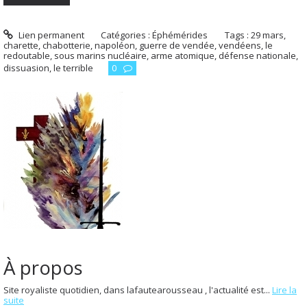
Lien permanent
Catégories :
Éphémérides
Tags :
29 mars
,
charette
,
chabotterie
,
napoléon
,
guerre de vendée
,
vendéens
,
le
redoutable
,
sous marins nucléaire
,
arme atomique
,
défense nationale
,
dissuasion
,
le terrible
0
À propos
Site royaliste quotidien, dans lafautearousseau , l'actualité est...
Lire la
suite