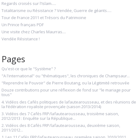
Regards croisés sur l'Islam.....
Totalitarisme ou Résistance ? Vendée, Guerre de géants.....
Tour de France 2011 et Trésors du Patrimoine
Un Prince français PDF
Une visite chez Charles Maurras....
Vendée Résistance !
Pages
Qu'est-ce que le "Système" ?
"A l'international" ou "thématiques", les chroniques de Champsaur...
"Reprendre le Pouvoir" de Pierre Boutang, ou la Légitimité retrouvée
Douze contributions pour une réflexion de fond sur "le mariage pour
tous"
4. Vidéos des Cafés politiques de lafautearousseau, et des réunions de
la Fédération royaliste provençale (saison 2013/2014)
3. Vidéos des 7 Cafés FRP/lafautearousseau, troisième saison,
2012/2013 : Enquête sur la République...
2. Vidéos des 8 Cafés FRP/lafautearousseau, deuxième saison,
2011/2012...
1. Les 11 Cafés FRP/lafautearousseau, première saison, 2010/2011...