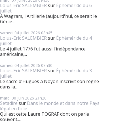
mardi 07
juillet 2026
09h50
Loius-Eric SALEMBIER
sur
Éphéméride du 6
juillet
A Wagram, l'Artillerie (aujourd'hui, ce serait le
Génie...
samedi 04
juillet 2026
08h45
Loius-Eric SALEMBIER
sur
Éphéméride du 4
juillet
Le 4 juillet 1776 fut aussi l'indépendance
américaine,...
samedi 04
juillet 2026
08h30
Loius-Eric SALEMBIER
sur
Éphéméride du 3
juillet
Le sacre d'Hugues à Noyon inscrivit son règne
dans la...
mardi 30
juin 2026
21h20
Setadire
sur
Dans le monde et dans notre Pays
légal en folie...
Qui est cette Laure TOGRAF dont on parle
souvent....