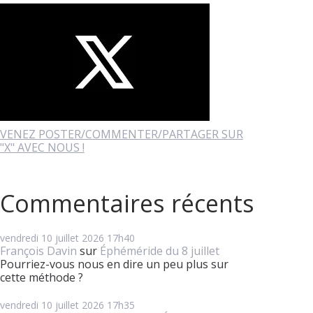
VENEZ POSTER/COMMENTER/PARTAGER SUR
"X" AVEC NOUS !
Commentaires récents
vendredi 10
juillet 2026
17h40
François Davin
sur
Éphéméride du 8 juillet
Pourriez-vous nous en dire un peu plus sur
cette méthode ?
vendredi 10
juillet 2026
17h35