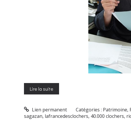
Lire la suite
Lien permanent
Catégories :
Patrimoine, 
sagazan
,
lafrancedesclochers
,
40.000 clochers
,
ri