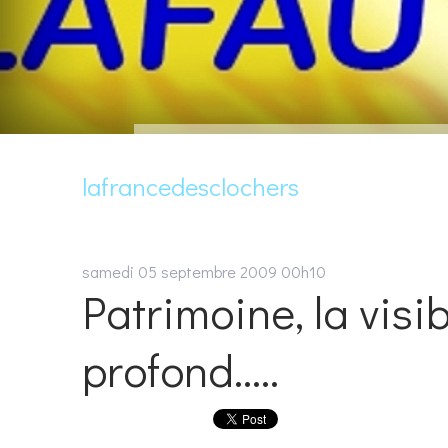
lafrancedesclochers
samedi 05
septembre 2009
00h10
Patrimoine, la visib
profond…..