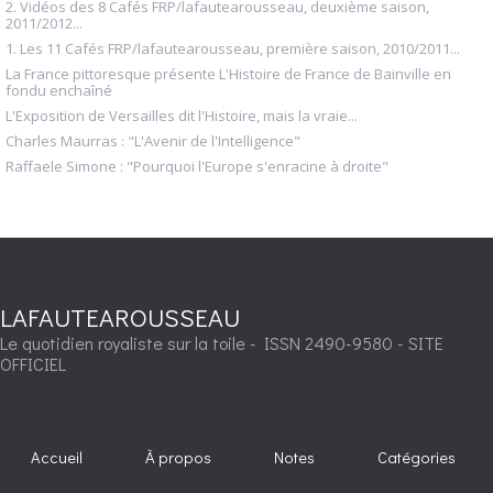
2. Vidéos des 8 Cafés FRP/lafautearousseau, deuxième saison,
2011/2012...
1. Les 11 Cafés FRP/lafautearousseau, première saison, 2010/2011...
La France pittoresque présente L'Histoire de France de Bainville en
fondu enchaîné
L'Exposition de Versailles dit l'Histoire, mais la vraie...
Charles Maurras : "L'Avenir de l'Intelligence"
Raffaele Simone : "Pourquoi l'Europe s'enracine à droite"
LAFAUTEAROUSSEAU
Le quotidien royaliste sur la toile - ISSN 2490-9580 - SITE
OFFICIEL
Accueil
À propos
Notes
Catégories