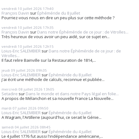
vendredi 10
juillet 2026
17h40
François Davin
sur
Éphéméride du 8 juillet
Pourriez-vous nous en dire un peu plus sur cette méthode ?
vendredi 10
juillet 2026
17h35
François Davin
sur
Dans notre Éphéméride de ce jour : de Vitrolles...
Très heureux de vous avoir un peu aidé, sur ce sujet en...
vendredi 10
juillet 2026
12h15
Loius-Eric SALEMBIER
sur
Dans notre Éphéméride de ce jour : de
Vitrolles...
Il faut relire Bainville sur la Restauration de 1814,...
jeudi 09
juillet 2026
09h35
Loius-Eric SALEMBIER
sur
Éphéméride du 8 juillet
j'ai écrit une méthode de calculs, reconnue et publiée...
mercredi 08
juillet 2026
13h05
Setadire
sur
Dans le monde et dans notre Pays légal en folie...
A propos de Mélanchon et sa nouvelle France La Nouvelle...
mardi 07
juillet 2026
09h50
Loius-Eric SALEMBIER
sur
Éphéméride du 6 juillet
A Wagram, l'Artillerie (aujourd'hui, ce serait le Génie...
samedi 04
juillet 2026
08h45
Loius-Eric SALEMBIER
sur
Éphéméride du 4 juillet
Le 4 juillet 1776 fut aussi l'indépendance américaine,...