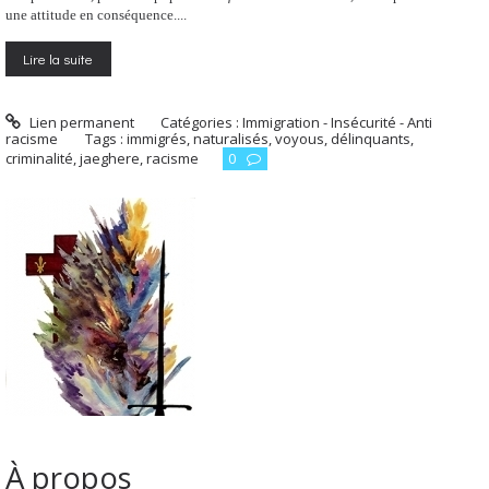
une attitude en conséquence....
Lire la suite
Lien permanent
Catégories :
Immigration - Insécurité - Anti
racisme
Tags :
immigrés
,
naturalisés
,
voyous
,
délinquants
,
criminalité
,
jaeghere
,
racisme
0
À propos