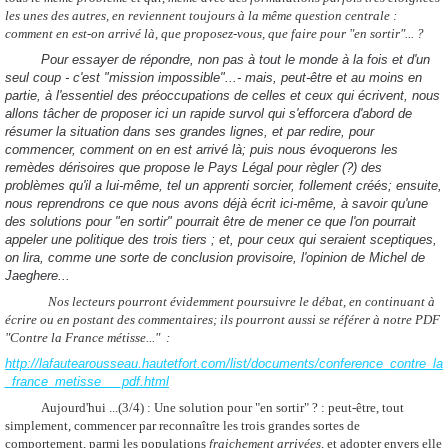
les unes des autres, en reviennent toujours à la même question centrale :
comment en est-on arrivé là, que proposez-vous, que faire pour "en sortir"... ?
Pour essayer de répondre, non pas à tout le monde à la fois et d'un
seul coup - c'est "mission impossible"...- mais, peut-être et au moins en
partie, à l'essentiel des préoccupations de celles et ceux qui écrivent, nous
allons tâcher de proposer ici
un rapide survol qui s'efforcera d'abord de
résumer la situation dans ses grandes lignes, et par redire, pour
commencer, comment on en est arrivé là; puis nous évoquerons les
remèdes dérisoires que propose le Pays Légal pour règler (?) des
problèmes qu'il a lui-même, tel un apprenti sorcier, follement créés; ensuite,
nous reprendrons ce que nous avons déjà écrit ici-même, à savoir qu'une
des solutions pour "en sortir" pourrait être de mener ce que l'on pourrait
appeler une politique des trois tiers ; et, pour ceux qui seraient sceptiques,
on lira, comme une sorte de conclusion provisoire, l'opinion de Michel de
Jaeghere...
Nos lecteurs pourront évidemment poursuivre le débat, en continuant à
écrire ou en postant des commentaires; ils pourront aussi se référer à notre PDF
"Contre la France métisse..." :
http://lafautearousseau.hautetfort.com/list/documents/conference_contre_la
_france_metisse___pdf.html
Aujourd'hui
...(3/4) : Une solution pour "en sortir" ? : peut-être, tout
simplement, commencer par reconnaître les trois grandes sortes de
comportement, parmi les populations
fraichement arrivées,
et adopter envers elle