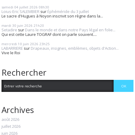
samedi 04
juillet 2026
08h30
Loius-Eric SALEMBIER
sur
Éphéméride du 3 juillet
Le sacre d'Hugues à Noyon inscrivit son règne dans la...
mardi 30
juin 2026
21h20
Setadire
sur
Dans le monde et dans notre Pays légal en folie...
Qui est cette Laure TOGRAF dont on parle souvent....
mercredi 10
juin 2026
23h25
LABARRIERE
sur
Drapeaux, insignes, emblèmes, objets d'Action...
Vive le Roi
Rechercher
Archives
août 2026
juillet 2026
juin 2026