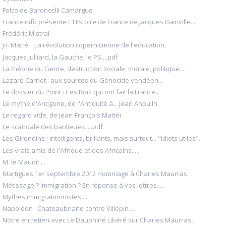
Folco de Baroncelli Camargue
France info présente L'Histoire de France de Jacques Bainville...
Frédéric Mistral
J-F Mattéi : La révolution copernicienne de l'education.
Jacques Julliard, la Gauche, le PS....pdf
La théorie du Genre, destruction sociale, morale, politique....
Lazare Carnot : aux sources du Génocide vendéen...
Le dossier du Point : Ces Rois qui ont fait la France...
Le mythe d'Antigone, de l'Antiquité à... Jean Anouilh.
Le regard vide, de Jean-François Mattéi
Le scandale des banlieues.....pdf
Les Girondins : intelligents, brillants, mais surtout... "idiots utiles".
Les vrais amis de l'Afrique et des Africains.....
M. le Maudit....
Martigues 1er septembre 2012 Hommage à Charles Maurras
Métissage ? Immigration ? En réponse à vos lettres.....
Mythes immigrationnistes....
Napoléon : Chateaubriand contre Villepin...
Notre entretien avec Le Dauphiné Libéré sur Charles Maurras...