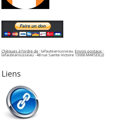
Chèques à l’ordre de
: lafautearousseau.
Envois postaux
:
lafautearousseau - 48 rue Sainte-Victoire 13006 MARSEILLE
Liens