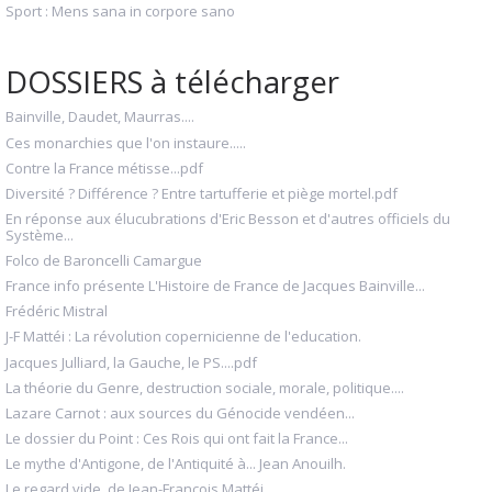
Sport : Mens sana in corpore sano
DOSSIERS à télécharger
Bainville, Daudet, Maurras....
Ces monarchies que l'on instaure.....
Contre la France métisse...pdf
Diversité ? Différence ? Entre tartufferie et piège mortel.pdf
En réponse aux élucubrations d'Eric Besson et d'autres officiels du
Système...
Folco de Baroncelli Camargue
France info présente L'Histoire de France de Jacques Bainville...
Frédéric Mistral
J-F Mattéi : La révolution copernicienne de l'education.
Jacques Julliard, la Gauche, le PS....pdf
La théorie du Genre, destruction sociale, morale, politique....
Lazare Carnot : aux sources du Génocide vendéen...
Le dossier du Point : Ces Rois qui ont fait la France...
Le mythe d'Antigone, de l'Antiquité à... Jean Anouilh.
Le regard vide, de Jean-François Mattéi