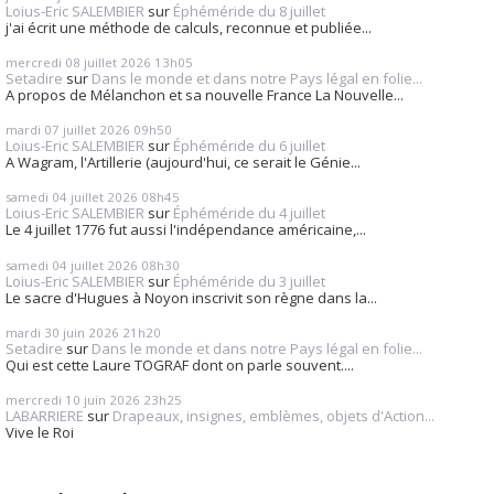
Loius-Eric SALEMBIER
sur
Éphéméride du 8 juillet
j'ai écrit une méthode de calculs, reconnue et publiée...
mercredi 08
juillet 2026
13h05
Setadire
sur
Dans le monde et dans notre Pays légal en folie...
A propos de Mélanchon et sa nouvelle France La Nouvelle...
mardi 07
juillet 2026
09h50
Loius-Eric SALEMBIER
sur
Éphéméride du 6 juillet
A Wagram, l'Artillerie (aujourd'hui, ce serait le Génie...
samedi 04
juillet 2026
08h45
Loius-Eric SALEMBIER
sur
Éphéméride du 4 juillet
Le 4 juillet 1776 fut aussi l'indépendance américaine,...
samedi 04
juillet 2026
08h30
Loius-Eric SALEMBIER
sur
Éphéméride du 3 juillet
Le sacre d'Hugues à Noyon inscrivit son règne dans la...
mardi 30
juin 2026
21h20
Setadire
sur
Dans le monde et dans notre Pays légal en folie...
Qui est cette Laure TOGRAF dont on parle souvent....
mercredi 10
juin 2026
23h25
LABARRIERE
sur
Drapeaux, insignes, emblèmes, objets d'Action...
Vive le Roi