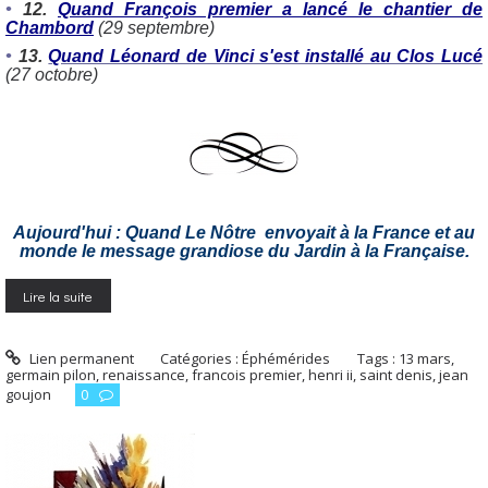
•
12.
Quand François premier a lancé le chantier de
Chambord
(29 septembre)
•
13.
Quand Léonard de Vinci s'est installé au Clos Lucé
(27 octobre)
Aujourd'hui : Quand Le Nôtre envoyait à la France et au
monde le message grandiose du Jardin à la Française.
Lire la suite
Lien permanent
Catégories :
Éphémérides
Tags :
13 mars
,
germain pilon
,
renaissance
,
francois premier
,
henri ii
,
saint denis
,
jean
goujon
0