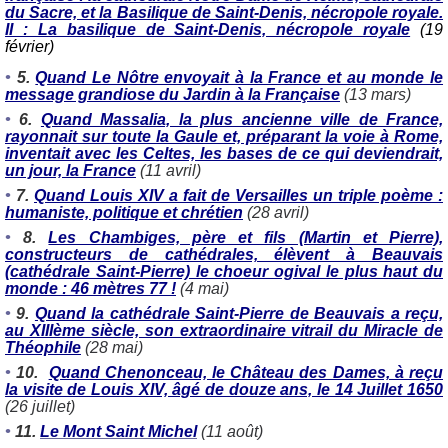
du Sacre, et la Basilique de Saint-Denis, nécropole royale.
II : La basilique de Saint-Denis, nécropole royale
(19
février)
•
5.
Quand Le Nôtre envoyait à la France et au monde le
message grandiose du Jardin à la Française
(13 mars)
•
6.
Quand Massalia, la plus ancienne ville de France,
rayonnait sur toute la Gaule et, préparant la voie à Rome,
inventait avec les Celtes, les bases de ce qui deviendrait,
un jour, la France
(11 avril)
•
7.
Quand Louis XIV a fait de Versailles un triple poème :
humaniste, politique et chrétien
(28 avril)
•
8.
Les Chambiges, père et fils (Martin et Pierre),
constructeurs de cathédrales, élèvent à Beauvais
(cathédrale Saint-Pierre) le choeur ogival le plus haut du
monde : 46 mètres 77 !
(4 mai)
•
9.
Quand la cathédrale Saint-Pierre de Beauvais a reçu,
au XIIIème siècle, son extraordinaire vitrail du Miracle de
Théophile
(28 mai)
•
10.
Quand Chenonceau, le Château des Dames, à reçu
la visite de Louis XIV, âgé de douze ans, le 14 Juillet 1650
(26 juillet)
•
11.
Le Mont Saint Michel
(11 août)