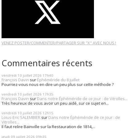
VENEZ POSTER/COMMENTER/PARTAGER SUR "X" AVEC NOUS !
Commentaires récents
vendredi 10
juillet 2026
17h40
François Davin
sur
Éphéméride du 8 juillet
Pourriez-vous nous en dire un peu plus sur cette méthode ?
vendredi 10
juillet 2026
17h35
François Davin
sur
Dans notre Éphéméride de ce jour : de Vitrolles...
Très heureux de vous avoir un peu aidé, sur ce sujet en...
vendredi 10
juillet 2026
12h15
Loius-Eric SALEMBIER
sur
Dans notre Éphéméride de ce jour : de
Vitrolles...
Il faut relire Bainville sur la Restauration de 1814,...
jeudi 09
juillet 2026
09h35