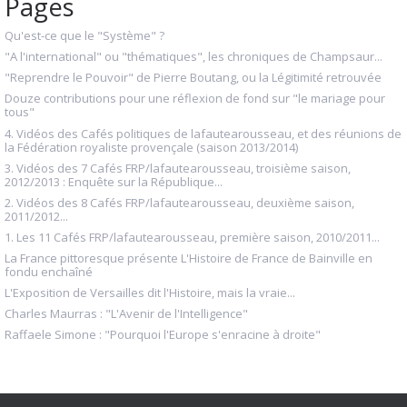
Pages
Qu'est-ce que le "Système" ?
"A l'international" ou "thématiques", les chroniques de Champsaur...
"Reprendre le Pouvoir" de Pierre Boutang, ou la Légitimité retrouvée
Douze contributions pour une réflexion de fond sur "le mariage pour
tous"
4. Vidéos des Cafés politiques de lafautearousseau, et des réunions de
la Fédération royaliste provençale (saison 2013/2014)
3. Vidéos des 7 Cafés FRP/lafautearousseau, troisième saison,
2012/2013 : Enquête sur la République...
2. Vidéos des 8 Cafés FRP/lafautearousseau, deuxième saison,
2011/2012...
1. Les 11 Cafés FRP/lafautearousseau, première saison, 2010/2011...
La France pittoresque présente L'Histoire de France de Bainville en
fondu enchaîné
L'Exposition de Versailles dit l'Histoire, mais la vraie...
Charles Maurras : "L'Avenir de l'Intelligence"
Raffaele Simone : "Pourquoi l'Europe s'enracine à droite"