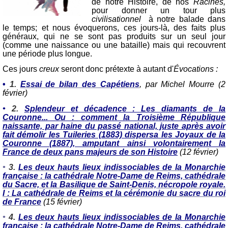
de notre Histoire, de nos
Racines,
pour donner un tour plus
civilisationnel
à notre balade dans
le temps; et nous évoquerons, ces jours-là, des faits plus
généraux, qui ne se sont pas produits sur un seul jour
(comme une naissance ou une bataille) mais qui recouvrent
une période plus longue.
Ces jours
creux
seront donc prétexte à autant d'
Évocations :
•
1.
Essai de bilan des Capétiens
,
par Michel Mourre (
2
février)
•
2.
Splendeur et décadence : Les diamants de la
Couronne... Ou : comment la Troisième République
naissante, par haine du passé national, juste après avoir
fait démolir les Tuileries (1883) dispersa les Joyaux de la
Couronne (1887), amputant ainsi volontairement la
France de deux pans majeurs de son Histoire
(12 février)
•
3.
Les deux hauts lieux indissociables de la Monarchie
française : la cathédrale Notre-Dame de Reims, cathédrale
du Sacre, et la Basilique de Saint-Denis, nécropole royale.
I : La cathédrale de Reims et la cérémonie du sacre du roi
de France
(15 février)
•
4.
Les deux hauts lieux indissociables de la Monarchie
française : la cathédrale Notre-Dame de Reims, cathédrale