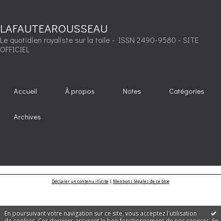
LAFAUTEAROUSSEAU
Le quotidien royaliste sur la toile - ISSN 2490-9580 - SITE
OFFICIEL
Accueil
À propos
Notes
Catégories
Archives
Déclarer un contenu illicite
|
Mentions légales de ce blog
En poursuivant votre navigation sur ce site, vous acceptez l'utilisation
de cookies. Ces derniers assurent le bon fonctionnement de nos services.
En