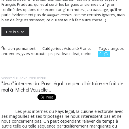
François Pradeau, qui veut sortir les langues anciennes du "giron
confiné des options de second rang" (on notera, au passage, qu'il ne
parle évidemment pas de
langues mortes
, comme certains ignares, mais
bien de
langues anciennes,
ce qui est tout à fait autre chose...)
Lire la suite
Lien permanent
Catégories :
Actualité France
Tags :
langues
anciennes
,
yves roucaute
,
ps
,
pradeau
,
deat
,
doriot
0
vendredi 09
avril 2010
01h00
"Jeux" internes du Pays légal : un peu d'histoire ne fait de
mal à Michel Vauzelle...
Les jeux internes du Pays légal, la cuisine électorale avec
ses magouilles et ses tripotages ne nous intéressent pas et ne
nous concernent pas. On peut cependant relever de temps à
autre telle ou telle séquence particulièrement marquante ou