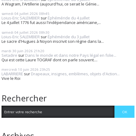
A Wagram, l'Artillerie (aujourd'hui, ce serait le Génie...
samedi 04
juillet 2026
08h45
Loius-Eric SALEMBIER
sur
Éphéméride du 4 juillet
Le 4 juillet 1776 fut aussi l'indépendance américaine,...
samedi 04
juillet 2026
08h30
Loius-Eric SALEMBIER
sur
Éphéméride du 3 juillet
Le sacre d'Hugues à Noyon inscrivit son règne dans la...
mardi 30
juin 2026
21h20
Setadire
sur
Dans le monde et dans notre Pays légal en folie...
Qui est cette Laure TOGRAF dont on parle souvent....
mercredi 10
juin 2026
23h25
LABARRIERE
sur
Drapeaux, insignes, emblèmes, objets d'Action...
Vive le Roi
Rechercher
Archives