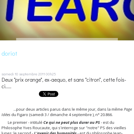
doriot
samedi 10
septembre 2011
00h25
Deux "prix orange", ex-aequo, et sans "citron", cette fois-
ci.....
...pour deux articles parus dans le même jour, dans la même
Page
Idées
du Figaro (samedi 3 / dimanche 4 septembre ), n° 20.866.
Le premier - intitulé
Ce qui ne peut plus durer au PS
- est du
Philosophe Yves Roucaute, qui s'interroge sur "notre" PS des vieilles
lunes; le second -
L'avenir des humanités
- est du philosophe Jean-