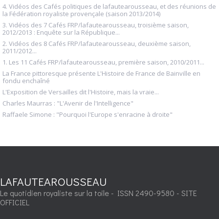
4. Vidéos des Cafés politiques de lafautearousseau, et des réunions de
la Fédération royaliste provençale (saison 2013/2014)
3. Vidéos des 7 Cafés FRP/lafautearousseau, troisième saison,
2012/2013 : Enquête sur la République...
2. Vidéos des 8 Cafés FRP/lafautearousseau, deuxième saison,
2011/2012...
1. Les 11 Cafés FRP/lafautearousseau, première saison, 2010/2011...
La France pittoresque présente L'Histoire de France de Bainville en
fondu enchaîné
L'Exposition de Versailles dit l'Histoire, mais la vraie...
Charles Maurras : "L'Avenir de l'Intelligence"
Raffaele Simone : "Pourquoi l'Europe s'enracine à droite"
LAFAUTEAROUSSEAU
Le quotidien royaliste sur la toile - ISSN 2490-9580 - SITE
OFFICIEL