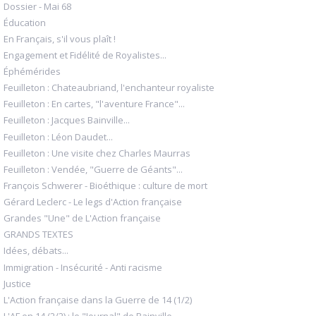
Dossier - Mai 68
Éducation
En Français, s'il vous plaît !
Engagement et Fidélité de Royalistes...
Éphémérides
Feuilleton : Chateaubriand, l'enchanteur royaliste
Feuilleton : En cartes, "l'aventure France"...
Feuilleton : Jacques Bainville...
Feuilleton : Léon Daudet...
Feuilleton : Une visite chez Charles Maurras
Feuilleton : Vendée, "Guerre de Géants"...
François Schwerer - Bioéthique : culture de mort
Gérard Leclerc - Le legs d'Action française
Grandes "Une" de L'Action française
GRANDS TEXTES
Idées, débats...
Immigration - Insécurité - Anti racisme
Justice
L'Action française dans la Guerre de 14 (1/2)
L'AF en 14 (2/2) : le "Journal" de Bainville