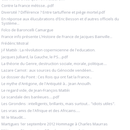
Contre la France métisse...pdf
Diversité ? Différence ? Entre tartufferie et piège mortel.pdf
En réponse aux élucubrations d'Eric Besson et d'autres officiels du
Système...
Folco de Baroncelli Camargue
France info présente L'Histoire de France de Jacques Bainville...
Frédéric Mistral
J-F Mattéi : La révolution copernicienne de l'education.
Jacques Julliard, la Gauche, le PS....pdf
La théorie du Genre, destruction sociale, morale, politique....
Lazare Carnot : aux sources du Génocide vendéen...
Le dossier du Point : Ces Rois qui ont fait la France...
Le mythe d'Antigone, de l'Antiquité à... Jean Anouilh.
Le regard vide, de Jean-François Mattéi
Le scandale des banlieues.....pdf
Les Girondins : intelligents, brillants, mais surtout... "idiots utiles".
Les vrais amis de l'Afrique et des Africains.....
M. le Maudit....
Martigues 1er septembre 2012 Hommage à Charles Maurras