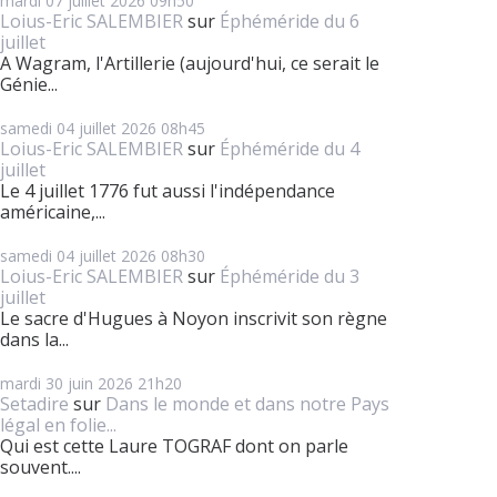
mardi 07
juillet 2026
09h50
Loius-Eric SALEMBIER
sur
Éphéméride du 6
juillet
A Wagram, l'Artillerie (aujourd'hui, ce serait le
Génie...
samedi 04
juillet 2026
08h45
Loius-Eric SALEMBIER
sur
Éphéméride du 4
juillet
Le 4 juillet 1776 fut aussi l'indépendance
américaine,...
samedi 04
juillet 2026
08h30
Loius-Eric SALEMBIER
sur
Éphéméride du 3
juillet
Le sacre d'Hugues à Noyon inscrivit son règne
dans la...
mardi 30
juin 2026
21h20
Setadire
sur
Dans le monde et dans notre Pays
légal en folie...
Qui est cette Laure TOGRAF dont on parle
souvent....