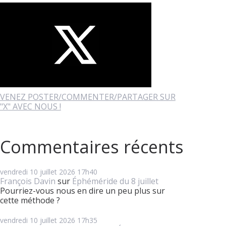
VENEZ POSTER/COMMENTER/PARTAGER SUR
"X" AVEC NOUS !
Commentaires récents
vendredi 10
juillet 2026
17h40
François Davin
sur
Éphéméride du 8 juillet
Pourriez-vous nous en dire un peu plus sur
cette méthode ?
vendredi 10
juillet 2026
17h35