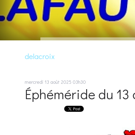
delacroix
mercredi 13
août 2025
03h30
Éphéméride du 13 