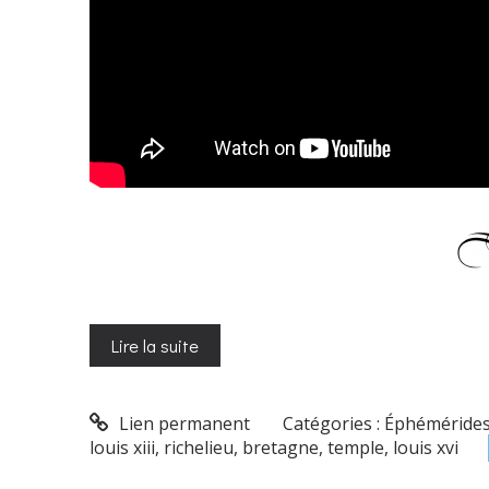
Lire la suite
Lien permanent
Catégories :
Éphéméride
louis xiii
,
richelieu
,
bretagne
,
temple
,
louis xvi