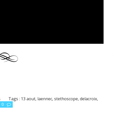
s
Tags :
13 aout
,
laennec
,
stethoscope
,
delacroix
,
0