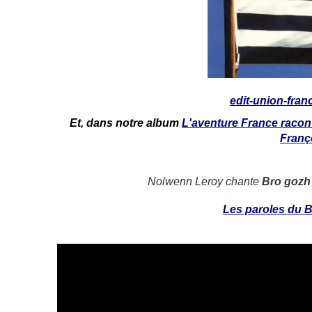
edit-union-fran
Et, dans notre album
L'aventure France racont
Franç
Nolwenn Leroy chante
Bro gozh 
Les paroles du 