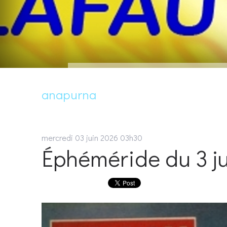
anapurna
mercredi 03
juin 2026
03h30
Éphéméride du 3 j