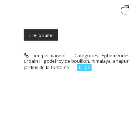
Lire la suite
Lien permanent
Catégories :
Éphéméride
urbain ii
,
godefroy de bouillon
,
himalaya
,
anapur
jardins de la fontaine
0