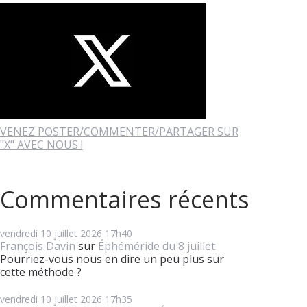
VENEZ POSTER/COMMENTER/PARTAGER SUR
"X" AVEC NOUS !
Commentaires récents
vendredi 10
juillet 2026
17h40
François Davin
sur
Éphéméride du 8 juillet
Pourriez-vous nous en dire un peu plus sur
cette méthode ?
vendredi 10
juillet 2026
17h35