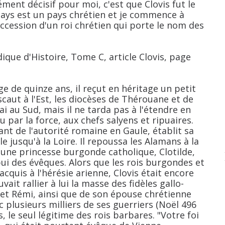
ément décisif pour moi, c'est que Clovis fut le
pays est un pays chrétien et je commence à
accession d'un roi chrétien qui porte le nom des
que d'Histoire, Tome C, article Clovis, page
ge de quinze ans, il reçut en héritage un petit
caut à l'Est, les diocèses de Thérouane et de
i au Sud, mais il ne tarda pas à l'étendre en
 par la force, aux chefs salyens et ripuaires.
tant de l'autorité romaine en Gaule, établit sa
e jusqu'à la Loire. Il repoussa les Alamans à la
à une princesse burgonde catholique, Clotilde,
pui des évêques. Alors que les rois burgondes et
acquis à l'hérésie arienne, Clovis était encore
vait rallier à lui la masse des fidèles gallo-
 et Rémi, ainsi que de son épouse chrétienne
ec plusieurs milliers de ses guerriers (Noël 496
, le seul légitime des rois barbares. "Votre foi