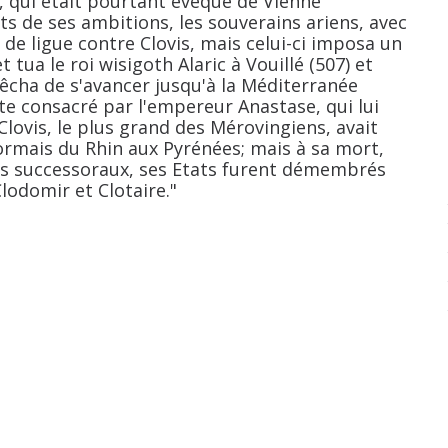
it, qui était pourtant évêque de Vienne
s de ses ambitions, les souverains ariens, avec
de ligue contre Clovis, mais celui-ci imposa un
 tua le roi wisigoth Alaric à Vouillé (507) et
pêcha de s'avancer jusqu'à la Méditerranée
te consacré par l'empereur Anastase, qui lui
 Clovis, le plus grand des Mérovingiens, avait
ormais du Rhin aux Pyrénées; mais à sa mort,
s successoraux, ses Etats furent démembrés
Clodomir et Clotaire."