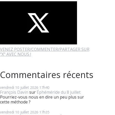
VENEZ POSTER/COMMENTER/PARTAGER SUR
"X" AVEC NOUS !
Commentaires récents
vendredi 10
juillet 2026
17h40
François Davin
sur
Éphéméride du 8 juillet
Pourriez-vous nous en dire un peu plus sur
cette méthode ?
vendredi 10
juillet 2026
17h35