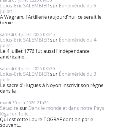
mardi 07
juillet 2026
09h50
Loius-Eric SALEMBIER
sur
Éphéméride du 6
juillet
A Wagram, l'Artillerie (aujourd'hui, ce serait le
Génie...
samedi 04
juillet 2026
08h45
Loius-Eric SALEMBIER
sur
Éphéméride du 4
juillet
Le 4 juillet 1776 fut aussi l'indépendance
américaine,...
samedi 04
juillet 2026
08h30
Loius-Eric SALEMBIER
sur
Éphéméride du 3
juillet
Le sacre d'Hugues à Noyon inscrivit son règne
dans la...
mardi 30
juin 2026
21h20
Setadire
sur
Dans le monde et dans notre Pays
légal en folie...
Qui est cette Laure TOGRAF dont on parle
souvent....