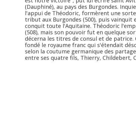
est notre victoire", put lui écrire saint Av
(Dauphiné), au pays des Burgondes. Inquiet
l'appui de Théodoric, formèrent une sorte 
tribut aux Burgondes (500), puis vainquit et
conquit toute l'Aquitaine. Théodoric l'em
(508), mais son pouvoir fut en quelque sor
décerna les titres de consul et de patrice.
fondé le royaume franc qui s'étendait dés
selon la coutume germanique des partage
entre ses quatre fils, Thierry, Childebert, 