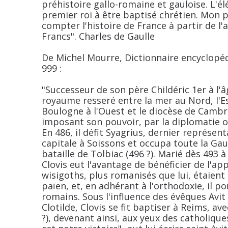
préhistoire gallo-romaine et gauloise. L'él
premier roi à être baptisé chrétien. Mon 
compter l'histoire de France à partir de l'
Francs". Charles de Gaulle
De Michel Mourre, Dictionnaire encyclopédi
999 :
"Successeur de son père Childéric 1er à l'â
royaume resseré entre la mer au Nord, l'Es
Boulogne à l'Ouest et le diocèse de Cambra
imposant son pouvoir, par la diplomatie ou
En 486, il défit Syagrius, dernier représen
capitale à Soissons et occupa toute la Gaul
bataille de Tolbiac (496 ?). Marié dès 493 
Clovis eut l'avantage de bénéficier de l'ap
wisigoths, plus romanisés que lui, étaient 
païen, et, en adhérant à l'orthodoxie, il pou
romains. Sous l'influence des évêques Avit
Clotilde, Clovis se fit baptiser à Reims, av
?), devenant ainsi, aux yeux des catholiques