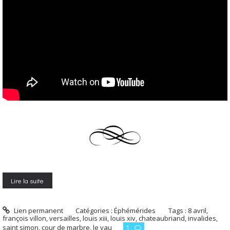
Lire la suite
Lien permanent
Catégories :
Éphémérides
Tags :
8 avril
,
françois villon
,
versailles
,
louis xiii
,
louis xiv
,
chateaubriand
,
invalides
,
saint simon
,
cour de marbre
,
le vau
1