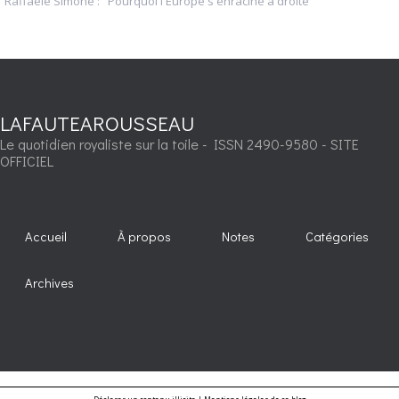
Raffaele Simone : "Pourquoi l'Europe s'enracine à droite"
LAFAUTEAROUSSEAU
Le quotidien royaliste sur la toile - ISSN 2490-9580 - SITE
OFFICIEL
Accueil
À propos
Notes
Catégories
Archives