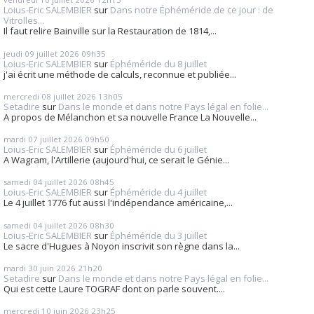
Loius-Eric SALEMBIER
sur
Dans notre Éphéméride de ce jour : de
Vitrolles...
Il faut relire Bainville sur la Restauration de 1814,...
jeudi 09
juillet 2026
09h35
Loius-Eric SALEMBIER
sur
Éphéméride du 8 juillet
j'ai écrit une méthode de calculs, reconnue et publiée...
mercredi 08
juillet 2026
13h05
Setadire
sur
Dans le monde et dans notre Pays légal en folie...
A propos de Mélanchon et sa nouvelle France La Nouvelle...
mardi 07
juillet 2026
09h50
Loius-Eric SALEMBIER
sur
Éphéméride du 6 juillet
A Wagram, l'Artillerie (aujourd'hui, ce serait le Génie...
samedi 04
juillet 2026
08h45
Loius-Eric SALEMBIER
sur
Éphéméride du 4 juillet
Le 4 juillet 1776 fut aussi l'indépendance américaine,...
samedi 04
juillet 2026
08h30
Loius-Eric SALEMBIER
sur
Éphéméride du 3 juillet
Le sacre d'Hugues à Noyon inscrivit son règne dans la...
mardi 30
juin 2026
21h20
Setadire
sur
Dans le monde et dans notre Pays légal en folie...
Qui est cette Laure TOGRAF dont on parle souvent....
mercredi 10
juin 2026
23h25