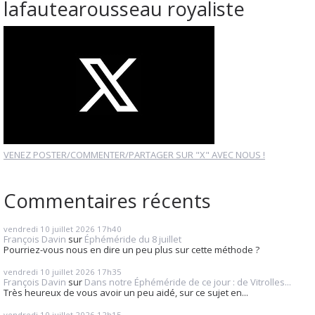
lafautearousseau royaliste
VENEZ POSTER/COMMENTER/PARTAGER SUR "X" AVEC NOUS !
Commentaires récents
vendredi 10
juillet 2026
17h40
François Davin
sur
Éphéméride du 8 juillet
Pourriez-vous nous en dire un peu plus sur cette méthode ?
vendredi 10
juillet 2026
17h35
François Davin
sur
Dans notre Éphéméride de ce jour : de Vitrolles...
Très heureux de vous avoir un peu aidé, sur ce sujet en...
vendredi 10
juillet 2026
12h15