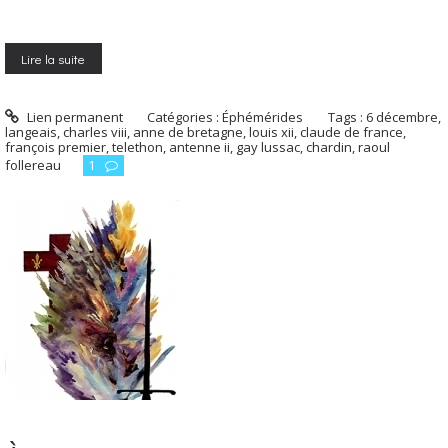
Lire la suite
Lien permanent
Catégories :
Éphémérides
Tags :
6 décembre
,
langeais
,
charles viii
,
anne de bretagne
,
louis xii
,
claude de france
,
françois premier
,
telethon
,
antenne ii
,
gay lussac
,
chardin
,
raoul
follereau
1