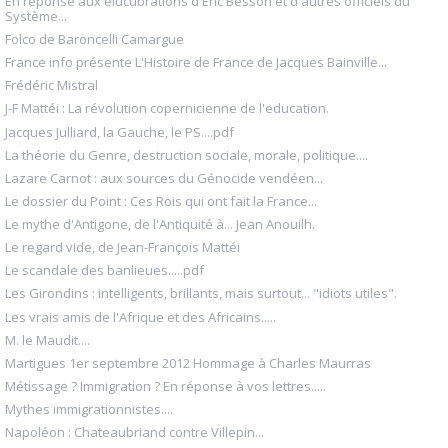
En réponse aux élucubrations d'Eric Besson et d'autres officiels du
Système...
Folco de Baroncelli Camargue
France info présente L'Histoire de France de Jacques Bainville...
Frédéric Mistral
J-F Mattéi : La révolution copernicienne de l'education.
Jacques Julliard, la Gauche, le PS....pdf
La théorie du Genre, destruction sociale, morale, politique....
Lazare Carnot : aux sources du Génocide vendéen...
Le dossier du Point : Ces Rois qui ont fait la France...
Le mythe d'Antigone, de l'Antiquité à... Jean Anouilh.
Le regard vide, de Jean-François Mattéi
Le scandale des banlieues.....pdf
Les Girondins : intelligents, brillants, mais surtout... "idiots utiles".
Les vrais amis de l'Afrique et des Africains.....
M. le Maudit....
Martigues 1er septembre 2012 Hommage à Charles Maurras
Métissage ? Immigration ? En réponse à vos lettres.....
Mythes immigrationnistes....
Napoléon : Chateaubriand contre Villepin...