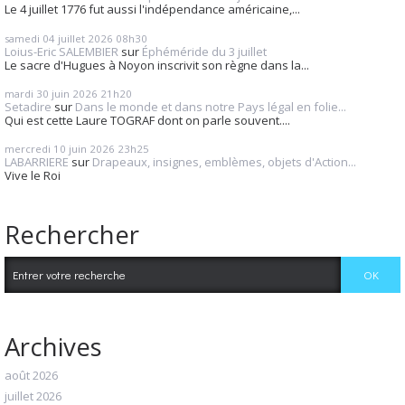
Le 4 juillet 1776 fut aussi l'indépendance américaine,...
samedi 04
juillet 2026
08h30
Loius-Eric SALEMBIER
sur
Éphéméride du 3 juillet
Le sacre d'Hugues à Noyon inscrivit son règne dans la...
mardi 30
juin 2026
21h20
Setadire
sur
Dans le monde et dans notre Pays légal en folie...
Qui est cette Laure TOGRAF dont on parle souvent....
mercredi 10
juin 2026
23h25
LABARRIERE
sur
Drapeaux, insignes, emblèmes, objets d'Action...
Vive le Roi
Rechercher
Archives
août 2026
juillet 2026