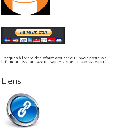
Chèques à l’ordre de
: lafautearousseau.
Envois postaux
:
lafautearousseau - 48 rue Sainte-Victoire 13006 MARSEILLE
Liens