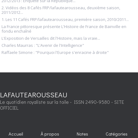
2012/2013 : Enquête sur la République...
2. Vidéos des 8 Cafés FRP/lafautearousseau, deuxième saison,
2011/2012...
1. Les 11 Cafés FRP/lafautearousseau, première saison, 2010/2011...
La France pittoresque présente L'Histoire de France de Bainville en
fondu enchaîné
L'Exposition de Versailles dit l'Histoire, mais la vraie...
Charles Maurras : "L'Avenir de l'Intelligence"
Raffaele Simone : "Pourquoi l'Europe s'enracine à droite"
LAFAUTEAROUSSEAU
Le quotidien royaliste sur la toile - ISSN 2490-9580 - SITE
OFFICIEL
Accueil
À propos
Notes
Catégories