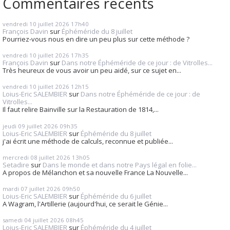
Commentaires récents
vendredi 10
juillet 2026
17h40
François Davin
sur
Éphéméride du 8 juillet
Pourriez-vous nous en dire un peu plus sur cette méthode ?
vendredi 10
juillet 2026
17h35
François Davin
sur
Dans notre Éphéméride de ce jour : de Vitrolles...
Très heureux de vous avoir un peu aidé, sur ce sujet en...
vendredi 10
juillet 2026
12h15
Loius-Eric SALEMBIER
sur
Dans notre Éphéméride de ce jour : de
Vitrolles...
Il faut relire Bainville sur la Restauration de 1814,...
jeudi 09
juillet 2026
09h35
Loius-Eric SALEMBIER
sur
Éphéméride du 8 juillet
j'ai écrit une méthode de calculs, reconnue et publiée...
mercredi 08
juillet 2026
13h05
Setadire
sur
Dans le monde et dans notre Pays légal en folie...
A propos de Mélanchon et sa nouvelle France La Nouvelle...
mardi 07
juillet 2026
09h50
Loius-Eric SALEMBIER
sur
Éphéméride du 6 juillet
A Wagram, l'Artillerie (aujourd'hui, ce serait le Génie...
samedi 04
juillet 2026
08h45
Loius-Eric SALEMBIER
sur
Éphéméride du 4 juillet