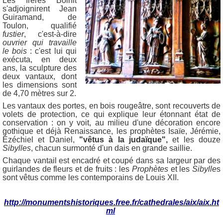
Les frères Bolhit
s'adjoignirent Jean
Guiramand, de
Toulon, qualifié
fustier
, c'est-à-dire
ouvrier qui travaille
le bois
: c'est lui qui
exécuta, en deux
ans, la sculpture des
deux vantaux, dont
les dimensions sont
de 4,70 mètres sur 2.
Les vantaux des portes, en bois rougeâtre, sont recouverts de
volets de protection, ce qui explique leur étonnant état de
conservation : on y voit, au milieu d'une décoration encore
gothique et déjà Renaissance, les prophètes Isaïe, Jérémie,
Ézéchiel et Daniel,
"vêtus à la judaïque",
et les douze
Sibylles
, chacun surmonté d'un dais en grande saillie.
Chaque vantail est encadré et coupé dans sa largeur par des
guirlandes de fleurs et de fruits : les
Prophètes
et les
Sibylle
s
sont vêtus comme les contemporains de Louis XII.
http://monumentshistoriques.free.fr/cathedrales/aix/aix.ht
ml