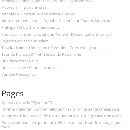
Métissage ? Immigration ? En réponse à vos lettres.....
Mythes immigrationnistes....
Napoléon : Chateaubriand contre Villepin...
Notre entretien avec Le Dauphiné Libéré sur Charles Maurras...
Philippe Val crache le morceau.....
Pourrait-il, un jour, y avoir une "bonne" République en France ?
Regards croisés sur l'Islam.....
Totalitarisme ou Résistance ? Vendée, Guerre de géants.....
Tour de France 2011 et Trésors du Patrimoine
Un Prince français PDF
Une visite chez Charles Maurras....
Vendée Résistance !
Pages
Qu'est-ce que le "Système" ?
"A l'international" ou "thématiques", les chroniques de Champsaur...
"Reprendre le Pouvoir" de Pierre Boutang, ou la Légitimité retrouvée
Douze contributions pour une réflexion de fond sur "le mariage pour
tous"