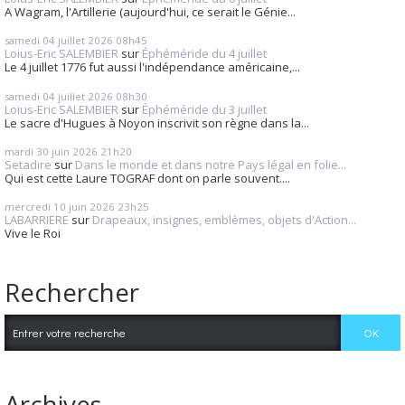
A Wagram, l'Artillerie (aujourd'hui, ce serait le Génie...
samedi 04
juillet 2026
08h45
Loius-Eric SALEMBIER
sur
Éphéméride du 4 juillet
Le 4 juillet 1776 fut aussi l'indépendance américaine,...
samedi 04
juillet 2026
08h30
Loius-Eric SALEMBIER
sur
Éphéméride du 3 juillet
Le sacre d'Hugues à Noyon inscrivit son règne dans la...
mardi 30
juin 2026
21h20
Setadire
sur
Dans le monde et dans notre Pays légal en folie...
Qui est cette Laure TOGRAF dont on parle souvent....
mercredi 10
juin 2026
23h25
LABARRIERE
sur
Drapeaux, insignes, emblèmes, objets d'Action...
Vive le Roi
Rechercher
Archives