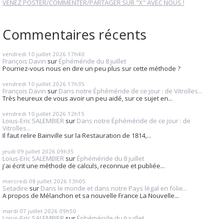
VENEZ POSTER/COMMENTER/PARTAGER SUR "X" AVEC NOUS !
Commentaires récents
vendredi 10
juillet 2026
17h40
François Davin
sur
Éphéméride du 8 juillet
Pourriez-vous nous en dire un peu plus sur cette méthode ?
vendredi 10
juillet 2026
17h35
François Davin
sur
Dans notre Éphéméride de ce jour : de Vitrolles...
Très heureux de vous avoir un peu aidé, sur ce sujet en...
vendredi 10
juillet 2026
12h15
Loius-Eric SALEMBIER
sur
Dans notre Éphéméride de ce jour : de
Vitrolles...
Il faut relire Bainville sur la Restauration de 1814,...
jeudi 09
juillet 2026
09h35
Loius-Eric SALEMBIER
sur
Éphéméride du 8 juillet
j'ai écrit une méthode de calculs, reconnue et publiée...
mercredi 08
juillet 2026
13h05
Setadire
sur
Dans le monde et dans notre Pays légal en folie...
A propos de Mélanchon et sa nouvelle France La Nouvelle...
mardi 07
juillet 2026
09h50
Loius-Eric SALEMBIER
sur
Éphéméride du 6 juillet