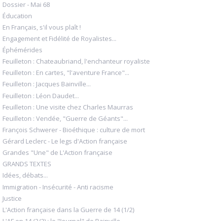
Dossier - Mai 68
Éducation
En Français, s'il vous plaît !
Engagement et Fidélité de Royalistes...
Éphémérides
Feuilleton : Chateaubriand, l'enchanteur royaliste
Feuilleton : En cartes, "l'aventure France"...
Feuilleton : Jacques Bainville...
Feuilleton : Léon Daudet...
Feuilleton : Une visite chez Charles Maurras
Feuilleton : Vendée, "Guerre de Géants"...
François Schwerer - Bioéthique : culture de mort
Gérard Leclerc - Le legs d'Action française
Grandes "Une" de L'Action française
GRANDS TEXTES
Idées, débats...
Immigration - Insécurité - Anti racisme
Justice
L'Action française dans la Guerre de 14 (1/2)
L'AF en 14 (2/2) : le "Journal" de Bainville