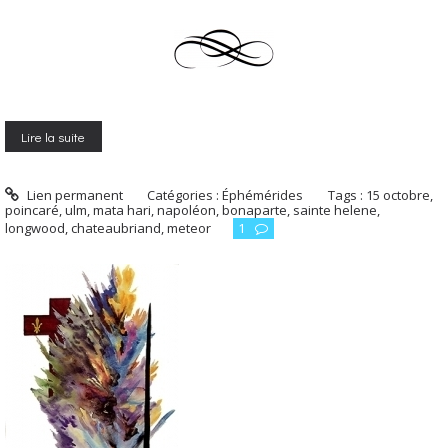
Lire la suite
Lien permanent
Catégories :
Éphémérides
Tags :
15 octobre
,
poincaré
,
ulm
,
mata hari
,
napoléon
,
bonaparte
,
sainte helene
,
longwood
,
chateaubriand
,
meteor
1