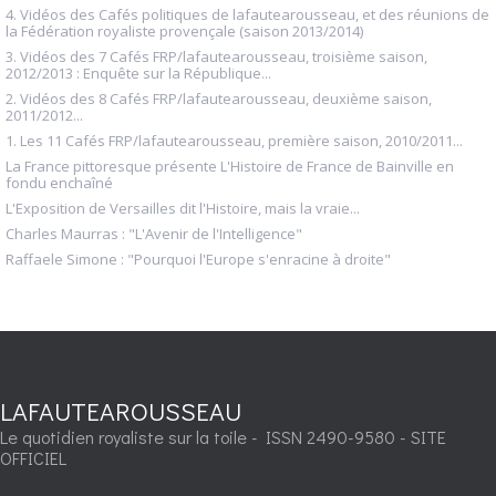
4. Vidéos des Cafés politiques de lafautearousseau, et des réunions de
la Fédération royaliste provençale (saison 2013/2014)
3. Vidéos des 7 Cafés FRP/lafautearousseau, troisième saison,
2012/2013 : Enquête sur la République...
2. Vidéos des 8 Cafés FRP/lafautearousseau, deuxième saison,
2011/2012...
1. Les 11 Cafés FRP/lafautearousseau, première saison, 2010/2011...
La France pittoresque présente L'Histoire de France de Bainville en
fondu enchaîné
L'Exposition de Versailles dit l'Histoire, mais la vraie...
Charles Maurras : "L'Avenir de l'Intelligence"
Raffaele Simone : "Pourquoi l'Europe s'enracine à droite"
LAFAUTEAROUSSEAU
Le quotidien royaliste sur la toile - ISSN 2490-9580 - SITE
OFFICIEL