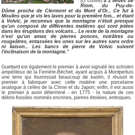
(ci contre)
à 2 lieues de
Riom, du Puy-de-
Dôme proche de Clermont et du Mont d'Or... Ce fut à
Moulins que je vis les laves pour la première fois... et étant
à Volvic, je reconnus que la montagne n'étoit presque
qu'un composé de différentes matières qui sont jetées
dans les éruptions des volcans... Le reste de la montagne
n'est qu'un amas de pierres ponces, noirâtres ou
rougeâtres, entassées les unes sur les autres sans ordre
ni liaison... Les bancs de pierre de Volvic suivent
l'inclinaison de la montagne."
Guettard est également le premier à avoir signalé les
schistes
ampéliteux
de la Ferrière-Béchet; ayant acquis à Montpertuis
une terre qui fournissait beaucoup de kaolin, il réussit le
premier à fabriquer avec cette matière une porcelaine
analogue à celles de la Chine et du Japon; enfin, il est aussi
le premier à avoir déterminé - en 1775 - la nature de ces
débris fossiles nommés encrines, pierres étoilées, entroques.