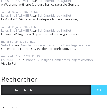
Loius-Eric SALEMBIER
sur
Éphéméride du 6 juillet
A Wagram, l'Artillerie (aujourd'hui, ce serait le Génie...
samedi 04
juillet 2026
08h45
Loius-Eric SALEMBIER
sur
Éphéméride du 4 juillet
Le 4 juillet 1776 fut aussi l'indépendance américaine,...
samedi 04
juillet 2026
08h30
Loius-Eric SALEMBIER
sur
Éphéméride du 3 juillet
Le sacre d'Hugues à Noyon inscrivit son règne dans la...
mardi 30
juin 2026
21h20
Setadire
sur
Dans le monde et dans notre Pays légal en folie...
Qui est cette Laure TOGRAF dont on parle souvent....
mercredi 10
juin 2026
23h25
LABARRIERE
sur
Drapeaux, insignes, emblèmes, objets d'Action...
Vive le Roi
Rechercher