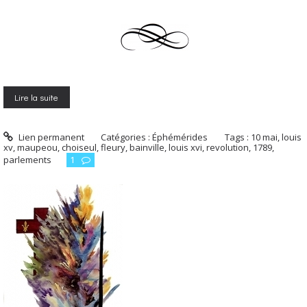
Lire la suite
Lien permanent
Catégories :
Éphémérides
Tags :
10 mai
,
louis
xv
,
maupeou
,
choiseul
,
fleury
,
bainville
,
louis xvi
,
revolution
,
1789
,
parlements
1