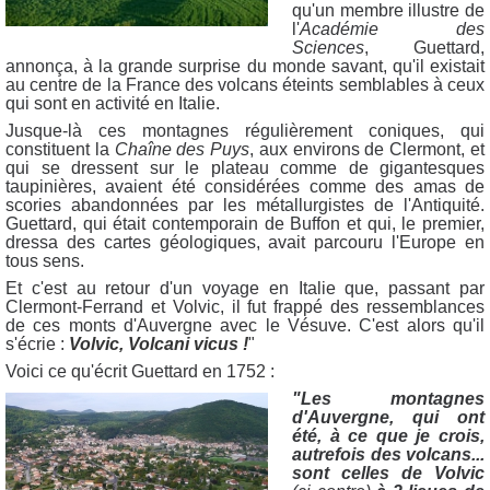
qu'un membre illustre de
l'
Académie des
Sciences
, Guettard,
annonça, à la grande surprise du monde savant, qu'il existait
au centre de la France des volcans éteints semblables à ceux
qui sont en activité en Italie.
Jusque-là ces montagnes régulièrement coniques, qui
constituent la
Chaîne des Puys
, aux environs de Clermont, et
qui se dressent sur le plateau comme de gigantesques
taupinières, avaient été considérées comme des amas de
scories abandonnées par les métallurgistes de l'Antiquité.
Guettard, qui était contemporain de Buffon et qui, le premier,
dressa des cartes géologiques, avait parcouru l'Europe en
tous sens.
Et c'est au retour d'un voyage en Italie que, passant par
Clermont-Ferrand et Volvic, il fut frappé des ressemblances
de ces monts d'Auvergne avec le Vésuve. C'est alors qu'il
s'écrie :
Volvic, Volcani vicus !
"
Voici ce qu'écrit Guettard en 1752 :
"Les montagnes
d'Auvergne, qui ont
été, à ce que je crois,
autrefois des volcans...
sont celles de Volvic