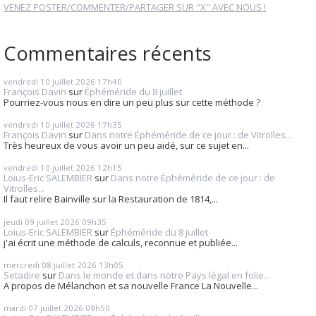
VENEZ POSTER/COMMENTER/PARTAGER SUR "X" AVEC NOUS !
Commentaires récents
vendredi 10
juillet 2026
17h40
François Davin
sur
Éphéméride du 8 juillet
Pourriez-vous nous en dire un peu plus sur cette méthode ?
vendredi 10
juillet 2026
17h35
François Davin
sur
Dans notre Éphéméride de ce jour : de Vitrolles...
Très heureux de vous avoir un peu aidé, sur ce sujet en...
vendredi 10
juillet 2026
12h15
Loius-Eric SALEMBIER
sur
Dans notre Éphéméride de ce jour : de
Vitrolles...
Il faut relire Bainville sur la Restauration de 1814,...
jeudi 09
juillet 2026
09h35
Loius-Eric SALEMBIER
sur
Éphéméride du 8 juillet
j'ai écrit une méthode de calculs, reconnue et publiée...
mercredi 08
juillet 2026
13h05
Setadire
sur
Dans le monde et dans notre Pays légal en folie...
A propos de Mélanchon et sa nouvelle France La Nouvelle...
mardi 07
juillet 2026
09h50