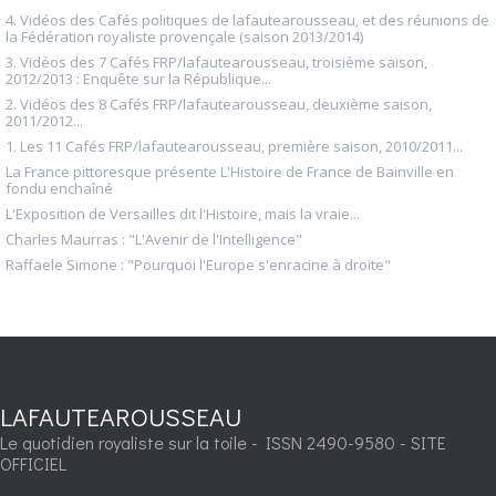
4. Vidéos des Cafés politiques de lafautearousseau, et des réunions de
la Fédération royaliste provençale (saison 2013/2014)
3. Vidéos des 7 Cafés FRP/lafautearousseau, troisième saison,
2012/2013 : Enquête sur la République...
2. Vidéos des 8 Cafés FRP/lafautearousseau, deuxième saison,
2011/2012...
1. Les 11 Cafés FRP/lafautearousseau, première saison, 2010/2011...
La France pittoresque présente L'Histoire de France de Bainville en
fondu enchaîné
L'Exposition de Versailles dit l'Histoire, mais la vraie...
Charles Maurras : "L'Avenir de l'Intelligence"
Raffaele Simone : "Pourquoi l'Europe s'enracine à droite"
LAFAUTEAROUSSEAU
Le quotidien royaliste sur la toile - ISSN 2490-9580 - SITE
OFFICIEL