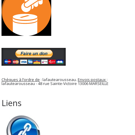
Chèques à l’ordre de
: lafautearousseau.
Envois postaux
:
lafautearousseau - 48 rue Sainte-Victoire 13006 MARSEILLE
Liens