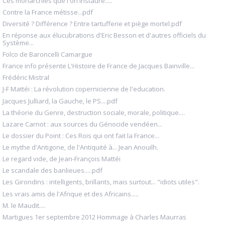
Ces monarchies que l'on instaure.....
Contre la France métisse...pdf
Diversité ? Différence ? Entre tartufferie et piège mortel.pdf
En réponse aux élucubrations d'Eric Besson et d'autres officiels du
Système...
Folco de Baroncelli Camargue
France info présente L'Histoire de France de Jacques Bainville...
Frédéric Mistral
J-F Mattéi : La révolution copernicienne de l'education.
Jacques Julliard, la Gauche, le PS....pdf
La théorie du Genre, destruction sociale, morale, politique....
Lazare Carnot : aux sources du Génocide vendéen...
Le dossier du Point : Ces Rois qui ont fait la France...
Le mythe d'Antigone, de l'Antiquité à... Jean Anouilh.
Le regard vide, de Jean-François Mattéi
Le scandale des banlieues.....pdf
Les Girondins : intelligents, brillants, mais surtout... "idiots utiles".
Les vrais amis de l'Afrique et des Africains.....
M. le Maudit....
Martigues 1er septembre 2012 Hommage à Charles Maurras