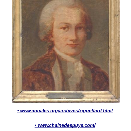
• www.annales.org/archives/x/guettard.html
• www.chainedespuys.com/