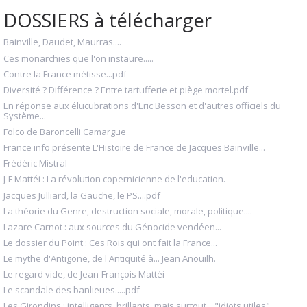
DOSSIERS à télécharger
Bainville, Daudet, Maurras....
Ces monarchies que l'on instaure.....
Contre la France métisse...pdf
Diversité ? Différence ? Entre tartufferie et piège mortel.pdf
En réponse aux élucubrations d'Eric Besson et d'autres officiels du
Système...
Folco de Baroncelli Camargue
France info présente L'Histoire de France de Jacques Bainville...
Frédéric Mistral
J-F Mattéi : La révolution copernicienne de l'education.
Jacques Julliard, la Gauche, le PS....pdf
La théorie du Genre, destruction sociale, morale, politique....
Lazare Carnot : aux sources du Génocide vendéen...
Le dossier du Point : Ces Rois qui ont fait la France...
Le mythe d'Antigone, de l'Antiquité à... Jean Anouilh.
Le regard vide, de Jean-François Mattéi
Le scandale des banlieues.....pdf
Les Girondins : intelligents, brillants, mais surtout... "idiots utiles".