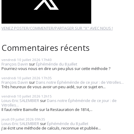
VENEZ POSTER/COMMENTER/PARTAGER SUR "X" AVEC NOUS !
Commentaires récents
vendredi 10
juillet 2026
17h40
François Davin
sur
Éphéméride du 8 juillet
Pourriez-vous nous en dire un peu plus sur cette méthode ?
vendredi 10
juillet 2026
17h35
François Davin
sur
Dans notre Éphéméride de ce jour : de Vitrolles...
Très heureux de vous avoir un peu aidé, sur ce sujet en...
vendredi 10
juillet 2026
12h15
Loius-Eric SALEMBIER
sur
Dans notre Éphéméride de ce jour : de
Vitrolles...
Il faut relire Bainville sur la Restauration de 1814,...
jeudi 09
juillet 2026
09h35
Loius-Eric SALEMBIER
sur
Éphéméride du 8 juillet
j'ai écrit une méthode de calculs, reconnue et publiée...