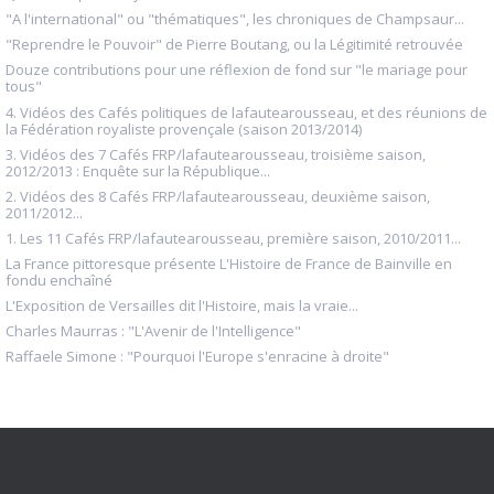
"A l'international" ou "thématiques", les chroniques de Champsaur...
"Reprendre le Pouvoir" de Pierre Boutang, ou la Légitimité retrouvée
Douze contributions pour une réflexion de fond sur "le mariage pour
tous"
4. Vidéos des Cafés politiques de lafautearousseau, et des réunions de
la Fédération royaliste provençale (saison 2013/2014)
3. Vidéos des 7 Cafés FRP/lafautearousseau, troisième saison,
2012/2013 : Enquête sur la République...
2. Vidéos des 8 Cafés FRP/lafautearousseau, deuxième saison,
2011/2012...
1. Les 11 Cafés FRP/lafautearousseau, première saison, 2010/2011...
La France pittoresque présente L'Histoire de France de Bainville en
fondu enchaîné
L'Exposition de Versailles dit l'Histoire, mais la vraie...
Charles Maurras : "L'Avenir de l'Intelligence"
Raffaele Simone : "Pourquoi l'Europe s'enracine à droite"