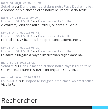
mercredi 08
juillet 2026
13h05
Setadire
sur
Dans le monde et dans notre Pays légal en folie...
A propos de Mélanchon et sa nouvelle France La Nouvelle...
mardi 07
juillet 2026
09h50
Loius-Eric SALEMBIER
sur
Éphéméride du 6 juillet
A Wagram, l'Artillerie (aujourd'hui, ce serait le Génie...
samedi 04
juillet 2026
08h45
Loius-Eric SALEMBIER
sur
Éphéméride du 4 juillet
Le 4 juillet 1776 fut aussi l'indépendance américaine,...
samedi 04
juillet 2026
08h30
Loius-Eric SALEMBIER
sur
Éphéméride du 3 juillet
Le sacre d'Hugues à Noyon inscrivit son règne dans la...
mardi 30
juin 2026
21h20
Setadire
sur
Dans le monde et dans notre Pays légal en folie...
Qui est cette Laure TOGRAF dont on parle souvent....
mercredi 10
juin 2026
23h25
LABARRIERE
sur
Drapeaux, insignes, emblèmes, objets d'Action...
Vive le Roi
Rechercher