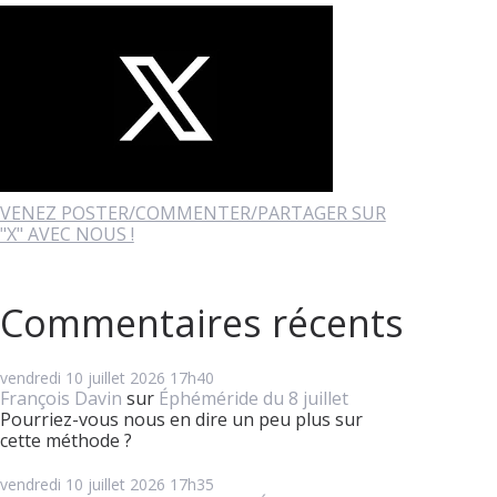
VENEZ POSTER/COMMENTER/PARTAGER SUR
"X" AVEC NOUS !
Commentaires récents
vendredi 10
juillet 2026
17h40
François Davin
sur
Éphéméride du 8 juillet
Pourriez-vous nous en dire un peu plus sur
cette méthode ?
vendredi 10
juillet 2026
17h35