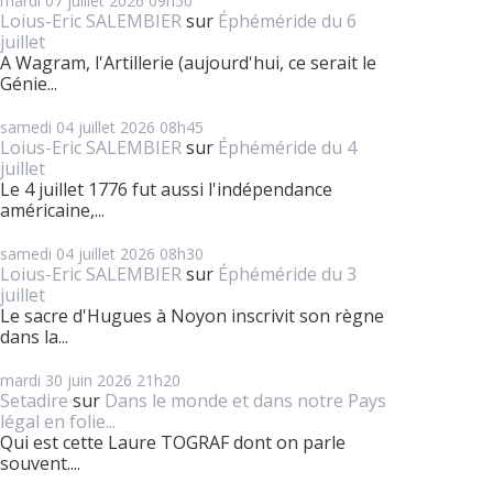
mardi 07
juillet 2026
09h50
Loius-Eric SALEMBIER
sur
Éphéméride du 6
juillet
A Wagram, l'Artillerie (aujourd'hui, ce serait le
Génie...
samedi 04
juillet 2026
08h45
Loius-Eric SALEMBIER
sur
Éphéméride du 4
juillet
Le 4 juillet 1776 fut aussi l'indépendance
américaine,...
samedi 04
juillet 2026
08h30
Loius-Eric SALEMBIER
sur
Éphéméride du 3
juillet
Le sacre d'Hugues à Noyon inscrivit son règne
dans la...
mardi 30
juin 2026
21h20
Setadire
sur
Dans le monde et dans notre Pays
légal en folie...
Qui est cette Laure TOGRAF dont on parle
souvent....