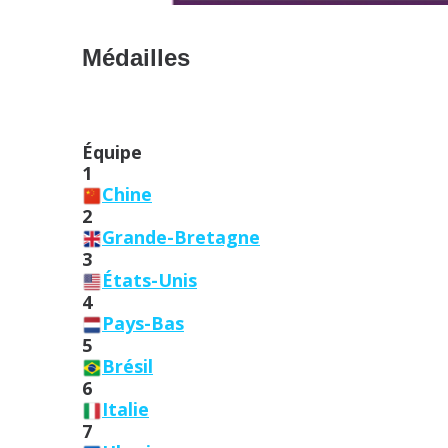
Médailles
Équipe
1
Chine
2
Grande-Bretagne
3
États-Unis
4
Pays-Bas
5
Brésil
6
Italie
7