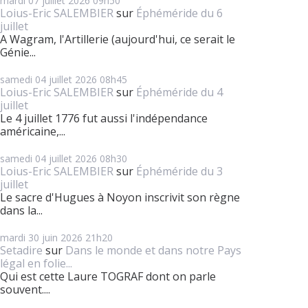
mardi 07
juillet 2026
09h50
Loius-Eric SALEMBIER
sur
Éphéméride du 6
juillet
A Wagram, l'Artillerie (aujourd'hui, ce serait le
Génie...
samedi 04
juillet 2026
08h45
Loius-Eric SALEMBIER
sur
Éphéméride du 4
juillet
Le 4 juillet 1776 fut aussi l'indépendance
américaine,...
samedi 04
juillet 2026
08h30
Loius-Eric SALEMBIER
sur
Éphéméride du 3
juillet
Le sacre d'Hugues à Noyon inscrivit son règne
dans la...
mardi 30
juin 2026
21h20
Setadire
sur
Dans le monde et dans notre Pays
légal en folie...
Qui est cette Laure TOGRAF dont on parle
souvent....