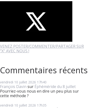
VENEZ POSTER/COMMENTER/PARTAGER SUR
"X" AVEC NOUS !
Commentaires récents
vendredi 10
juillet 2026
17h40
François Davin
sur
Éphéméride du 8 juillet
Pourriez-vous nous en dire un peu plus sur
cette méthode ?
vendredi 10
juillet 2026
17h35