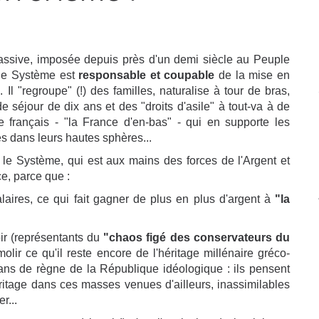
 massive, imposée depuis près d'un demi siècle au Peuple
, le Système est
responsable et coupable
de la mise en
l "regroupe" (!) des familles, naturalise à tour de bras,
 séjour de dix ans et des "droits d'asile" à tout-va à de
ple français - "la France d'en-bas" - qui en supporte les
s dans leurs hautes sphères...
 le Système, qui est aux mains des forces de l'Argent et
ce, parce que :
laires, ce qui fait gagner de plus en plus d'argent à
"la
ir (représentants du
"chaos figé des conservateurs du
olir ce qu'il reste encore de l'héritage millénaire gréco-
ans de règne de la République idéologique : ils pensent
éritage dans ces masses venues d'ailleurs, inassimilables
r...