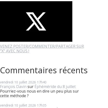
VENEZ POSTER/COMMENTER/PARTAGER SUR
"X" AVEC NOUS !
Commentaires récents
vendredi 10
juillet 2026
17h40
François Davin
sur
Éphéméride du 8 juillet
Pourriez-vous nous en dire un peu plus sur
cette méthode ?
vendredi 10
juillet 2026
17h35