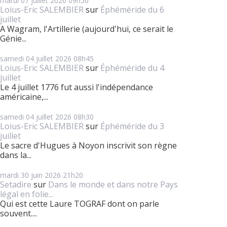
mardi 07
juillet 2026
09h50
Loius-Eric SALEMBIER
sur
Éphéméride du 6
juillet
A Wagram, l'Artillerie (aujourd'hui, ce serait le
Génie...
samedi 04
juillet 2026
08h45
Loius-Eric SALEMBIER
sur
Éphéméride du 4
juillet
Le 4 juillet 1776 fut aussi l'indépendance
américaine,...
samedi 04
juillet 2026
08h30
Loius-Eric SALEMBIER
sur
Éphéméride du 3
juillet
Le sacre d'Hugues à Noyon inscrivit son règne
dans la...
mardi 30
juin 2026
21h20
Setadire
sur
Dans le monde et dans notre Pays
légal en folie...
Qui est cette Laure TOGRAF dont on parle
souvent....