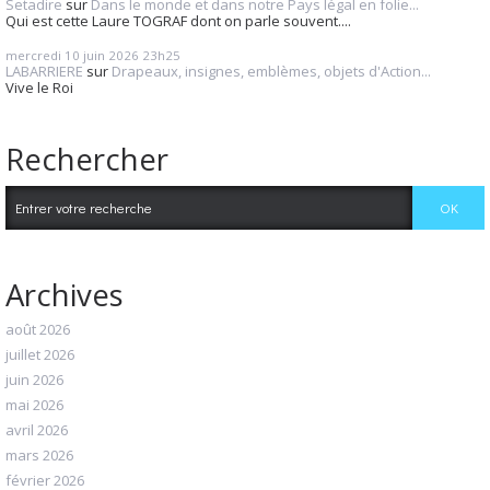
Setadire
sur
Dans le monde et dans notre Pays légal en folie...
Qui est cette Laure TOGRAF dont on parle souvent....
mercredi 10
juin 2026
23h25
LABARRIERE
sur
Drapeaux, insignes, emblèmes, objets d'Action...
Vive le Roi
Rechercher
Archives
août 2026
juillet 2026
juin 2026
mai 2026
avril 2026
mars 2026
février 2026