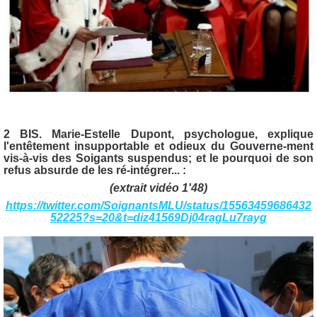
2 BIS. Marie-Estelle Dupont, psychologue, explique
l'entêtement insupportable et odieux du Gouverne-ment
vis-à-vis des Soigants suspendus; et le pourquoi de son
refus absurde de les ré-intégrer... :
(extrait vidéo 1'48)
https://twitter.com/SoignantsMLU/status/15563459686432
52225?s=20&t=diz41569Dj04ragLu7rayg