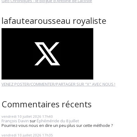
Géo Chroniques - le blogue d'Antoine de Lacoste
lafautearousseau royaliste
VENEZ POSTER/COMMENTER/PARTAGER SUR "X" AVEC NOUS !
Commentaires récents
vendredi 10
juillet 2026
17h40
François Davin
sur
Éphéméride du 8 juillet
Pourriez-vous nous en dire un peu plus sur cette méthode ?
vendredi 10
juillet 2026
17h35