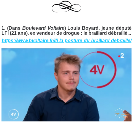
1. (Dans
Boulevard Voltaire
) Louis Boyard, jeune député
LFI (21 ans), ex vendeur de drogue : le braillard débraillé...
https://www.bvoltaire.fr/lfi-la-posture-du-braillard-debraille/