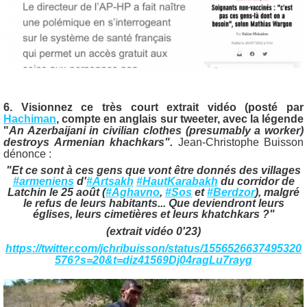
6. Visionnez ce très court extrait vidéo (posté par
Hachiman
, compte en anglais sur tweeter, avec la légende
"
An Azerbaijani in civilian clothes (presumably a worker)
destroys Armenian khachkars".
Jean-Christophe Buisson
dénonce :
"Et ce sont à ces gens que vont être donnés des villages
#armeniens
d'
#Artsakh
#HautKarabakh
du corridor de
Latchin le 25 août (
#Aghavno
,
#Sos
et
#Berdzor
), malgré
le refus de leurs habitants... Que deviendront leurs
églises, leurs cimetières et leurs khatchkars ?"
(extrait vidéo 0'23)
https://twitter.com/jchribuisson/status/1556526637495320
576?s=20&t=diz41569Dj04ragLu7rayg