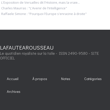
L'Exposition de Versailles dit l'Histoire, mais la vraie...
Charles Maurras : "L'Avenir de l'Intelligence"
Raffaele Simone : "Pourquoi l'Europe s'enracine à droite"
LAFAUTEAROUSSEAU
Le quotidien royaliste sur la toile - ISSN 2490-9580 - SITE
OFFICIEL
Accueil
À propos
Notes
Catégories
Archives