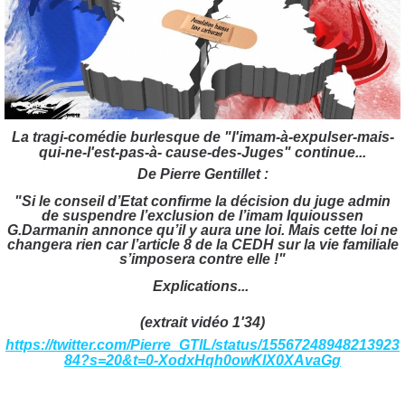
La tragi-comédie burlesque de "l'imam-à-expulser-mais-
qui-ne-l'est-pas-à- cause-des-Juges" continue...
De Pierre Gentillet :
"Si le conseil d’Etat confirme la décision du juge admin
de suspendre l’exclusion de l’imam Iquioussen
G.Darmanin annonce qu’il y aura une loi. Mais cette loi ne
changera rien car l’article 8 de la CEDH sur la vie familiale
s’imposera contre elle !"
Explications...
(extrait vidéo 1'34)
https://twitter.com/Pierre_GTIL/status/15567248948213923
84?s=20&t=0-XodxHqh0owKlX0XAvaGg