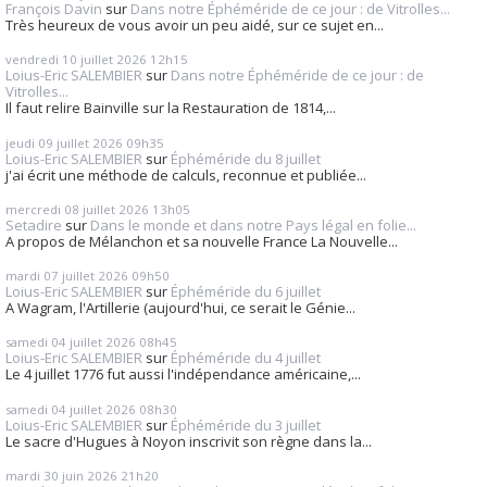
François Davin
sur
Dans notre Éphéméride de ce jour : de Vitrolles...
Très heureux de vous avoir un peu aidé, sur ce sujet en...
vendredi 10
juillet 2026
12h15
Loius-Eric SALEMBIER
sur
Dans notre Éphéméride de ce jour : de
Vitrolles...
Il faut relire Bainville sur la Restauration de 1814,...
jeudi 09
juillet 2026
09h35
Loius-Eric SALEMBIER
sur
Éphéméride du 8 juillet
j'ai écrit une méthode de calculs, reconnue et publiée...
mercredi 08
juillet 2026
13h05
Setadire
sur
Dans le monde et dans notre Pays légal en folie...
A propos de Mélanchon et sa nouvelle France La Nouvelle...
mardi 07
juillet 2026
09h50
Loius-Eric SALEMBIER
sur
Éphéméride du 6 juillet
A Wagram, l'Artillerie (aujourd'hui, ce serait le Génie...
samedi 04
juillet 2026
08h45
Loius-Eric SALEMBIER
sur
Éphéméride du 4 juillet
Le 4 juillet 1776 fut aussi l'indépendance américaine,...
samedi 04
juillet 2026
08h30
Loius-Eric SALEMBIER
sur
Éphéméride du 3 juillet
Le sacre d'Hugues à Noyon inscrivit son règne dans la...
mardi 30
juin 2026
21h20