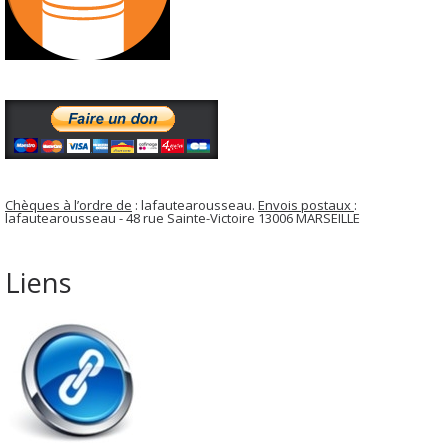
Chèques à l’ordre de
: lafautearousseau.
Envois postaux
:
lafautearousseau - 48 rue Sainte-Victoire 13006 MARSEILLE
Liens