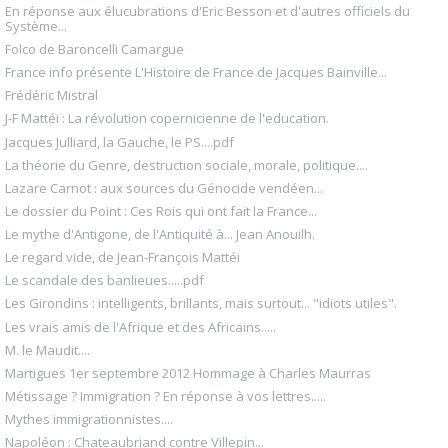
En réponse aux élucubrations d'Eric Besson et d'autres officiels du
Système...
Folco de Baroncelli Camargue
France info présente L'Histoire de France de Jacques Bainville...
Frédéric Mistral
J-F Mattéi : La révolution copernicienne de l'education.
Jacques Julliard, la Gauche, le PS....pdf
La théorie du Genre, destruction sociale, morale, politique....
Lazare Carnot : aux sources du Génocide vendéen...
Le dossier du Point : Ces Rois qui ont fait la France...
Le mythe d'Antigone, de l'Antiquité à... Jean Anouilh.
Le regard vide, de Jean-François Mattéi
Le scandale des banlieues.....pdf
Les Girondins : intelligents, brillants, mais surtout... "idiots utiles".
Les vrais amis de l'Afrique et des Africains.....
M. le Maudit....
Martigues 1er septembre 2012 Hommage à Charles Maurras
Métissage ? Immigration ? En réponse à vos lettres.....
Mythes immigrationnistes....
Napoléon : Chateaubriand contre Villepin...