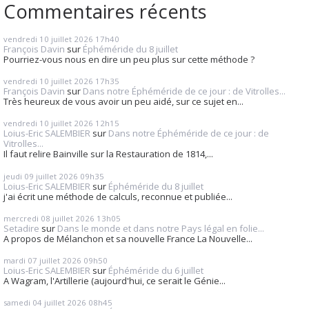
Commentaires récents
vendredi 10
juillet 2026
17h40
François Davin
sur
Éphéméride du 8 juillet
Pourriez-vous nous en dire un peu plus sur cette méthode ?
vendredi 10
juillet 2026
17h35
François Davin
sur
Dans notre Éphéméride de ce jour : de Vitrolles...
Très heureux de vous avoir un peu aidé, sur ce sujet en...
vendredi 10
juillet 2026
12h15
Loius-Eric SALEMBIER
sur
Dans notre Éphéméride de ce jour : de
Vitrolles...
Il faut relire Bainville sur la Restauration de 1814,...
jeudi 09
juillet 2026
09h35
Loius-Eric SALEMBIER
sur
Éphéméride du 8 juillet
j'ai écrit une méthode de calculs, reconnue et publiée...
mercredi 08
juillet 2026
13h05
Setadire
sur
Dans le monde et dans notre Pays légal en folie...
A propos de Mélanchon et sa nouvelle France La Nouvelle...
mardi 07
juillet 2026
09h50
Loius-Eric SALEMBIER
sur
Éphéméride du 6 juillet
A Wagram, l'Artillerie (aujourd'hui, ce serait le Génie...
samedi 04
juillet 2026
08h45