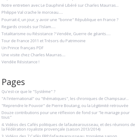
Notre entretien avec Le Dauphiné Libéré sur Charles Maurras...
Philippe Val crache le morceau.....
Pourrait-il, un jour, y avoir une "bonne" République en France ?
Regards croisés sur l'Islam.....
Totalitarisme ou Résistance ? Vendée, Guerre de géants.....
Tour de France 2011 et Trésors du Patrimoine
Un Prince français PDF
Une visite chez Charles Maurras....
Vendée Résistance !
Pages
Qu'est-ce que le "Système" ?
"A l'international" ou "thématiques", les chroniques de Champsaur...
"Reprendre le Pouvoir" de Pierre Boutang, ou la Légitimité retrouvée
Douze contributions pour une réflexion de fond sur "le mariage pour
tous"
4. Vidéos des Cafés politiques de lafautearousseau, et des réunions de
la Fédération royaliste provençale (saison 2013/2014)
3. Vidéos des 7 Cafés FRP/lafautearousseau, troisième saison,