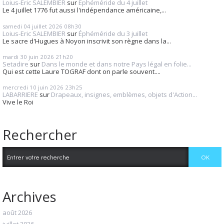
Loius-Eric SALEMBIER
sur
Éphéméride du 4 juillet
Le 4 juillet 1776 fut aussi l'indépendance américaine,...
samedi 04
juillet 2026
08h30
Loius-Eric SALEMBIER
sur
Éphéméride du 3 juillet
Le sacre d'Hugues à Noyon inscrivit son règne dans la...
mardi 30
juin 2026
21h20
Setadire
sur
Dans le monde et dans notre Pays légal en folie...
Qui est cette Laure TOGRAF dont on parle souvent....
mercredi 10
juin 2026
23h25
LABARRIERE
sur
Drapeaux, insignes, emblèmes, objets d'Action...
Vive le Roi
Rechercher
Archives
août 2026
juillet 2026