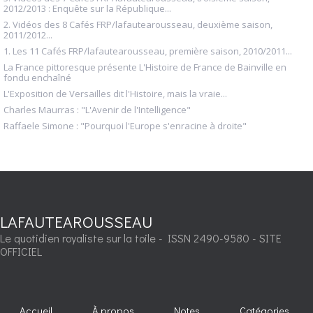
2012/2013 : Enquête sur la République...
2. Vidéos des 8 Cafés FRP/lafautearousseau, deuxième saison,
2011/2012...
1. Les 11 Cafés FRP/lafautearousseau, première saison, 2010/2011...
La France pittoresque présente L'Histoire de France de Bainville en
fondu enchaîné
L'Exposition de Versailles dit l'Histoire, mais la vraie...
Charles Maurras : "L'Avenir de l'Intelligence"
Raffaele Simone : "Pourquoi l'Europe s'enracine à droite"
LAFAUTEAROUSSEAU
Le quotidien royaliste sur la toile - ISSN 2490-9580 - SITE
OFFICIEL
Accueil
À propos
Notes
Catégories