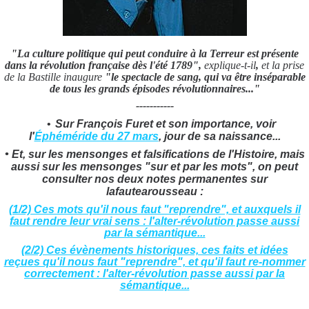
"La culture politique qui peut conduire à la Terreur est présente
dans la révolution française dès l'été 1789",
explique-t-il
,
et la prise
de la Bastille inaugure
"le spectacle de sang, qui va être inséparable
de tous les grands épisodes révolutionnaires..."
-----------
•
Sur François Furet et son importance, voir
l'
Éphéméride du 27 mars
, jour de sa naissance...
• Et, sur les mensonges et falsifications de l'Histoire, mais
aussi sur les mensonges "sur et par les mots", on peut
consulter nos deux notes permanentes sur
lafautearousseau :
(1/2) Ces mots qu'il nous faut "reprendre", et auxquels il
faut rendre leur vrai sens : l'alter-révolution passe aussi
par la sémantique...
(2/2) Ces évènements historiques, ces faits et idées
reçues qu'il nous faut "reprendre", et qu'il faut re-nommer
correctement : l'alter-révolution passe aussi par la
sémantique...