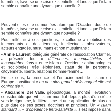
lui-même, traverse une crise existentielle, et tandis que l’islam
semble connaître une dynamique nouvelle ?
Peuvent-elles être surmontées alors que l’Occident doute de
lui-même, traverse une crise existentielle, et tandis que l’islam
semble connaître une dynamique nouvelle ?
Pour réfléchir à ces questions, le colloque a mobilisé des
intervenants et des témoins, intellectuels, observateurs,
acteurs engagés, musulmans et non musulmans :
• Annie Laurent
, déléguée générale de l’association Clarifier,
a présenté les
« différences, incompatibilités et
incompréhensions »
entre islam et Occident : anthropologies
et sociologies très éloignées, statut de la personne,
citoyenneté, liberté, relations homme-femme…
En ce sens, la présence et l’enracinement de l’islam en
Europe constituent
« un des plus grands défis auquel elle est
confrontée »
.
• Alexandre Del Valle
, géopolitogue, a montré l’évolution
considérable que vit l’islam mondial depuis plus d’un siècle
vers le rigorisme, le littéralisme et une application de plus en
plus dure de ses textes, doctrines et principes. Un
« islam
standard »
,
« d’obédience fréro-salafiste »
, s’est imposé dans