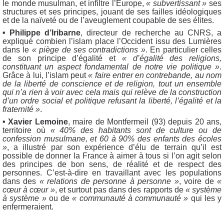
le monde musulman, et infiltre l’Europe,
« subvertissant »
ses
structures et ses principes, jouant de ses failles idéologiques
et de la naïveté ou de l’aveuglement coupable de ses élites.
• Philippe d’Iribarne
, directeur de recherche au CNRS, a
expliqué combien l’islam place l’Occident issu des Lumières
dans le
« piège de ses contradictions »
. En particulier celles
de son principe d’égalité et
« d’égalité des religions,
constituant un aspect fondamental de notre vie politique »
.
Grâce à lui, l’islam peut
« faire entrer en contrebande, au nom
de la liberté de conscience et de religion, tout un ensemble
qui n’a rien à voir avec cela mais qui relève de la construction
d’un ordre social et politique refusant la liberté, l’égalité et la
fraternité »
.
• Xavier Lemoine
, maire de Montfermeil (93) depuis 20 ans,
territoire où
« 40% des habitants sont de culture ou de
confession musulmane, et 60 à 90% des enfants des écoles
»
, a illustré par son expérience d’élu de terrain qu’il est
possible de donner la France à aimer à tous si l’on agit selon
des principes de bon sens, de réalité et de respect des
personnes. C’est-à-dire en travaillant avec les populations
dans des
« relations de personne à personne »
, voire de
«
cœur à cœur »
, et surtout pas dans des rapports de
« système
à système »
ou de
« communauté à communauté »
qui les y
enfermeraient.