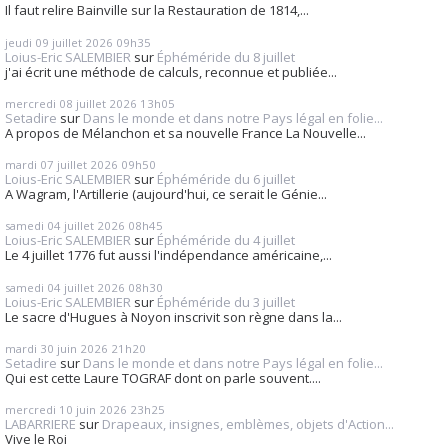
Il faut relire Bainville sur la Restauration de 1814,...
jeudi 09
juillet 2026
09h35
Loius-Eric SALEMBIER
sur
Éphéméride du 8 juillet
j'ai écrit une méthode de calculs, reconnue et publiée...
mercredi 08
juillet 2026
13h05
Setadire
sur
Dans le monde et dans notre Pays légal en folie...
A propos de Mélanchon et sa nouvelle France La Nouvelle...
mardi 07
juillet 2026
09h50
Loius-Eric SALEMBIER
sur
Éphéméride du 6 juillet
A Wagram, l'Artillerie (aujourd'hui, ce serait le Génie...
samedi 04
juillet 2026
08h45
Loius-Eric SALEMBIER
sur
Éphéméride du 4 juillet
Le 4 juillet 1776 fut aussi l'indépendance américaine,...
samedi 04
juillet 2026
08h30
Loius-Eric SALEMBIER
sur
Éphéméride du 3 juillet
Le sacre d'Hugues à Noyon inscrivit son règne dans la...
mardi 30
juin 2026
21h20
Setadire
sur
Dans le monde et dans notre Pays légal en folie...
Qui est cette Laure TOGRAF dont on parle souvent....
mercredi 10
juin 2026
23h25
LABARRIERE
sur
Drapeaux, insignes, emblèmes, objets d'Action...
Vive le Roi