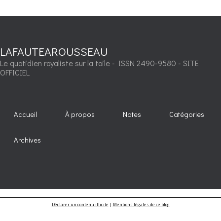
LAFAUTEAROUSSEAU
Le quotidien royaliste sur la toile - ISSN 2490-9580 - SITE
OFFICIEL
Accueil
À propos
Notes
Catégories
Archives
Déclarer un contenu illicite
|
Mentions légales de ce blog