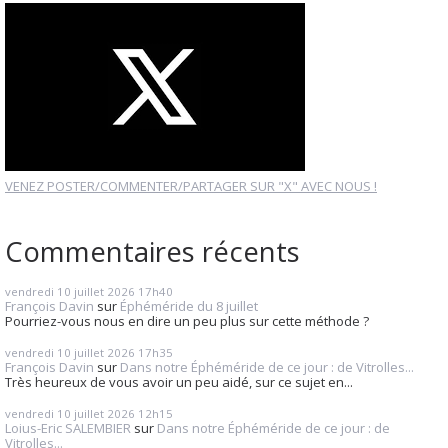
VENEZ POSTER/COMMENTER/PARTAGER SUR "X" AVEC NOUS !
Commentaires récents
vendredi 10
juillet 2026
17h40
François Davin
sur
Éphéméride du 8 juillet
Pourriez-vous nous en dire un peu plus sur cette méthode ?
vendredi 10
juillet 2026
17h35
François Davin
sur
Dans notre Éphéméride de ce jour : de Vitrolles...
Très heureux de vous avoir un peu aidé, sur ce sujet en...
vendredi 10
juillet 2026
12h15
Loius-Eric SALEMBIER
sur
Dans notre Éphéméride de ce jour : de
Vitrolles...