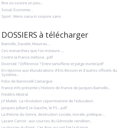
Rire ou sourire un peu...
Social, Économie...
Sport : Mens sana in corpore sano
DOSSIERS à télécharger
Bainville, Daudet, Maurras....
Ces monarchies que l'on instaure.....
Contre la France métisse...pdf
Diversité ? Différence ? Entre tartufferie et piège mortel.pdf
En réponse aux élucubrations d'Eric Besson et d'autres officiels du
Système...
Folco de Baroncelli Camargue
France info présente L'Histoire de France de Jacques Bainville...
Frédéric Mistral
J-F Mattéi : La révolution copernicienne de l'education.
Jacques Julliard, la Gauche, le PS....pdf
La théorie du Genre, destruction sociale, morale, politique....
Lazare Carnot : aux sources du Génocide vendéen...
Le dossier du Point : Ces Rois qui ont fait la France...