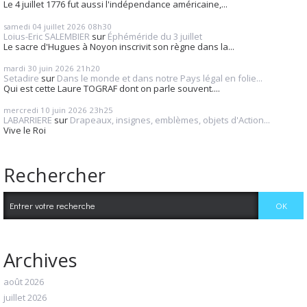
Le 4 juillet 1776 fut aussi l'indépendance américaine,...
samedi 04
juillet 2026
08h30
Loius-Eric SALEMBIER
sur
Éphéméride du 3 juillet
Le sacre d'Hugues à Noyon inscrivit son règne dans la...
mardi 30
juin 2026
21h20
Setadire
sur
Dans le monde et dans notre Pays légal en folie...
Qui est cette Laure TOGRAF dont on parle souvent....
mercredi 10
juin 2026
23h25
LABARRIERE
sur
Drapeaux, insignes, emblèmes, objets d'Action...
Vive le Roi
Rechercher
Archives
août 2026
juillet 2026