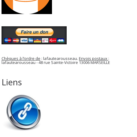
Chèques à l’ordre de
: lafautearousseau.
Envois postaux
:
lafautearousseau - 48 rue Sainte-Victoire 13006 MARSEILLE
Liens