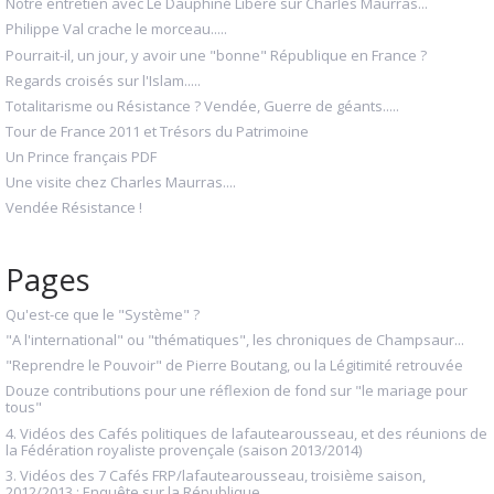
Notre entretien avec Le Dauphiné Libéré sur Charles Maurras...
Philippe Val crache le morceau.....
Pourrait-il, un jour, y avoir une "bonne" République en France ?
Regards croisés sur l'Islam.....
Totalitarisme ou Résistance ? Vendée, Guerre de géants.....
Tour de France 2011 et Trésors du Patrimoine
Un Prince français PDF
Une visite chez Charles Maurras....
Vendée Résistance !
Pages
Qu'est-ce que le "Système" ?
"A l'international" ou "thématiques", les chroniques de Champsaur...
"Reprendre le Pouvoir" de Pierre Boutang, ou la Légitimité retrouvée
Douze contributions pour une réflexion de fond sur "le mariage pour
tous"
4. Vidéos des Cafés politiques de lafautearousseau, et des réunions de
la Fédération royaliste provençale (saison 2013/2014)
3. Vidéos des 7 Cafés FRP/lafautearousseau, troisième saison,
2012/2013 : Enquête sur la République...