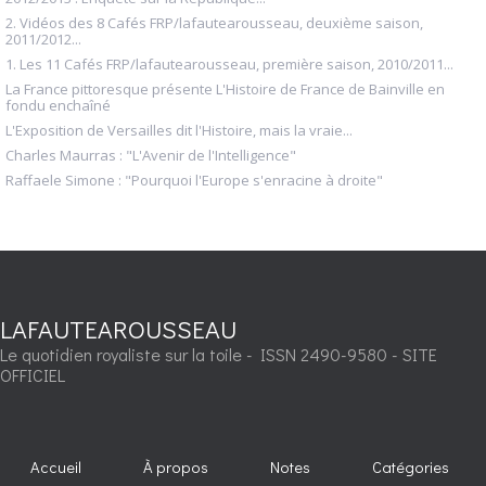
2. Vidéos des 8 Cafés FRP/lafautearousseau, deuxième saison,
2011/2012...
1. Les 11 Cafés FRP/lafautearousseau, première saison, 2010/2011...
La France pittoresque présente L'Histoire de France de Bainville en
fondu enchaîné
L'Exposition de Versailles dit l'Histoire, mais la vraie...
Charles Maurras : "L'Avenir de l'Intelligence"
Raffaele Simone : "Pourquoi l'Europe s'enracine à droite"
LAFAUTEAROUSSEAU
Le quotidien royaliste sur la toile - ISSN 2490-9580 - SITE
OFFICIEL
Accueil
À propos
Notes
Catégories