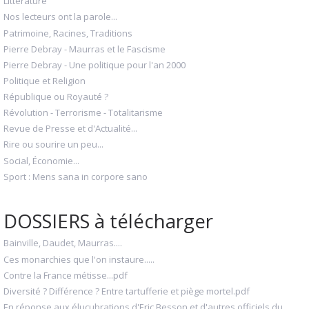
Littérature
Nos lecteurs ont la parole...
Patrimoine, Racines, Traditions
Pierre Debray - Maurras et le Fascisme
Pierre Debray - Une politique pour l'an 2000
Politique et Religion
République ou Royauté ?
Révolution - Terrorisme - Totalitarisme
Revue de Presse et d'Actualité...
Rire ou sourire un peu...
Social, Économie...
Sport : Mens sana in corpore sano
DOSSIERS à télécharger
Bainville, Daudet, Maurras....
Ces monarchies que l'on instaure.....
Contre la France métisse...pdf
Diversité ? Différence ? Entre tartufferie et piège mortel.pdf
En réponse aux élucubrations d'Eric Besson et d'autres officiels du