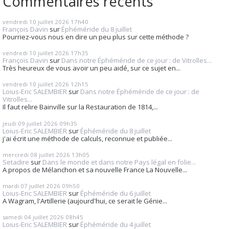
Commentaires récents
vendredi 10
juillet 2026
17h40
François Davin
sur
Éphéméride du 8 juillet
Pourriez-vous nous en dire un peu plus sur cette méthode ?
vendredi 10
juillet 2026
17h35
François Davin
sur
Dans notre Éphéméride de ce jour : de Vitrolles...
Très heureux de vous avoir un peu aidé, sur ce sujet en...
vendredi 10
juillet 2026
12h15
Loius-Eric SALEMBIER
sur
Dans notre Éphéméride de ce jour : de
Vitrolles...
Il faut relire Bainville sur la Restauration de 1814,...
jeudi 09
juillet 2026
09h35
Loius-Eric SALEMBIER
sur
Éphéméride du 8 juillet
j'ai écrit une méthode de calculs, reconnue et publiée...
mercredi 08
juillet 2026
13h05
Setadire
sur
Dans le monde et dans notre Pays légal en folie...
A propos de Mélanchon et sa nouvelle France La Nouvelle...
mardi 07
juillet 2026
09h50
Loius-Eric SALEMBIER
sur
Éphéméride du 6 juillet
A Wagram, l'Artillerie (aujourd'hui, ce serait le Génie...
samedi 04
juillet 2026
08h45
Loius-Eric SALEMBIER
sur
Éphéméride du 4 juillet