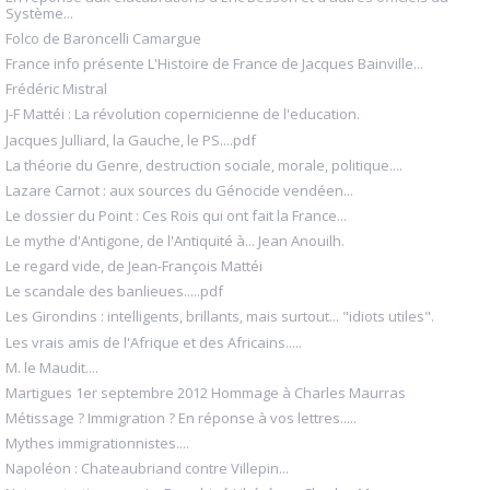
Système...
Folco de Baroncelli Camargue
France info présente L'Histoire de France de Jacques Bainville...
Frédéric Mistral
J-F Mattéi : La révolution copernicienne de l'education.
Jacques Julliard, la Gauche, le PS....pdf
La théorie du Genre, destruction sociale, morale, politique....
Lazare Carnot : aux sources du Génocide vendéen...
Le dossier du Point : Ces Rois qui ont fait la France...
Le mythe d'Antigone, de l'Antiquité à... Jean Anouilh.
Le regard vide, de Jean-François Mattéi
Le scandale des banlieues.....pdf
Les Girondins : intelligents, brillants, mais surtout... "idiots utiles".
Les vrais amis de l'Afrique et des Africains.....
M. le Maudit....
Martigues 1er septembre 2012 Hommage à Charles Maurras
Métissage ? Immigration ? En réponse à vos lettres.....
Mythes immigrationnistes....
Napoléon : Chateaubriand contre Villepin...