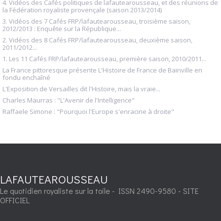
4. Vidéos des Cafés politiques de lafautearousseau, et des réunions de
la Fédération royaliste provençale (saison 2013/2014)
3. Vidéos des 7 Cafés FRP/lafautearousseau, troisième saison,
2012/2013 : Enquête sur la République...
2. Vidéos des 8 Cafés FRP/lafautearousseau, deuxième saison,
2011/2012...
1. Les 11 Cafés FRP/lafautearousseau, première saison, 2010/2011...
La France pittoresque présente L'Histoire de France de Bainville en
fondu enchaîné
L'Exposition de Versailles dit l'Histoire, mais la vraie...
Charles Maurras : "L'Avenir de l'Intelligence"
Raffaele Simone : "Pourquoi l'Europe s'enracine à droite"
LAFAUTEAROUSSEAU
Le quotidien royaliste sur la toile - ISSN 2490-9580 - SITE
OFFICIEL