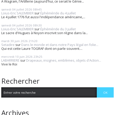
A Wagram, l'Artillerie (aujourd'hui, ce serait le Génie...
samedi 04
juillet 2026
08h45
Loius-Eric SALEMBIER
sur
Éphéméride du 4 juillet
Le 4 juillet 1776 fut aussi l'indépendance américaine,...
samedi 04
juillet 2026
08h30
Loius-Eric SALEMBIER
sur
Éphéméride du 3 juillet
Le sacre d'Hugues à Noyon inscrivit son règne dans la...
mardi 30
juin 2026
21h20
Setadire
sur
Dans le monde et dans notre Pays légal en folie...
Qui est cette Laure TOGRAF dont on parle souvent....
mercredi 10
juin 2026
23h25
LABARRIERE
sur
Drapeaux, insignes, emblèmes, objets d'Action...
Vive le Roi
Rechercher
Archives