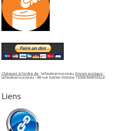
Chèques à l’ordre de
: lafautearousseau.
Envois postaux
:
lafautearousseau - 48 rue Sainte-Victoire 13006 MARSEILLE
Liens