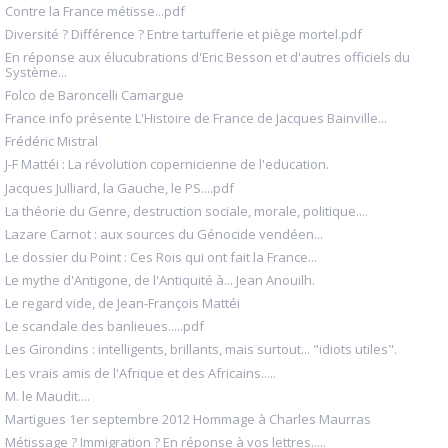
Contre la France métisse...pdf
Diversité ? Différence ? Entre tartufferie et piège mortel.pdf
En réponse aux élucubrations d'Eric Besson et d'autres officiels du
Système...
Folco de Baroncelli Camargue
France info présente L'Histoire de France de Jacques Bainville...
Frédéric Mistral
J-F Mattéi : La révolution copernicienne de l'education.
Jacques Julliard, la Gauche, le PS....pdf
La théorie du Genre, destruction sociale, morale, politique....
Lazare Carnot : aux sources du Génocide vendéen...
Le dossier du Point : Ces Rois qui ont fait la France...
Le mythe d'Antigone, de l'Antiquité à... Jean Anouilh.
Le regard vide, de Jean-François Mattéi
Le scandale des banlieues.....pdf
Les Girondins : intelligents, brillants, mais surtout... "idiots utiles".
Les vrais amis de l'Afrique et des Africains.....
M. le Maudit....
Martigues 1er septembre 2012 Hommage à Charles Maurras
Métissage ? Immigration ? En réponse à vos lettres.....