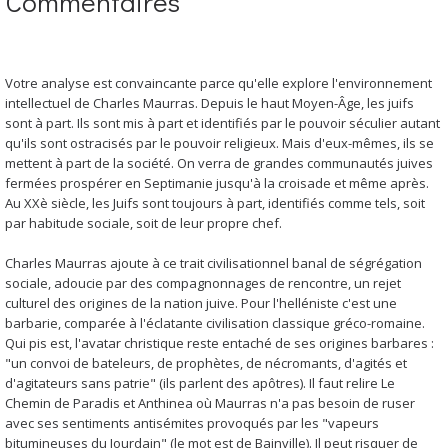
Commentaires
Votre analyse est convaincante parce qu'elle explore l'environnement
intellectuel de Charles Maurras. Depuis le haut Moyen-Âge, les juifs
sont à part. Ils sont mis à part et identifiés par le pouvoir séculier autant
qu'ils sont ostracisés par le pouvoir religieux. Mais d'eux-mêmes, ils se
mettent à part de la société. On verra de grandes communautés juives
fermées prospérer en Septimanie jusqu'à la croisade et même après.
Au XXè siècle, les Juifs sont toujours à part, identifiés comme tels, soit
par habitude sociale, soit de leur propre chef.
Charles Maurras ajoute à ce trait civilisationnel banal de ségrégation
sociale, adoucie par des compagnonnages de rencontre, un rejet
culturel des origines de la nation juive. Pour l'helléniste c'est une
barbarie, comparée à l'éclatante civilisation classique gréco-romaine.
Qui pis est, l'avatar christique reste entaché de ses origines barbares :
"un convoi de bateleurs, de prophètes, de nécromants, d'agités et
d'agitateurs sans patrie" (ils parlent des apôtres). Il faut relire Le
Chemin de Paradis et Anthinea où Maurras n'a pas besoin de ruser
avec ses sentiments antisémites provoqués par les "vapeurs
bitumineuses du Jourdain" (le mot est de Bainville). Il peut risquer de