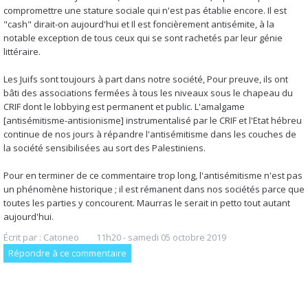
compromettre une stature sociale qui n'est pas établie encore. Il est
"cash" dirait-on aujourd'hui et Il est foncièrement antisémite, à la
notable exception de tous ceux qui se sont rachetés par leur génie
littéraire.
Les Juifs sont toujours à part dans notre société, Pour preuve, ils ont
bâti des associations fermées à tous les niveaux sous le chapeau du
CRIF dont le lobbying est permanent et public. L'amalgame
[antisémitisme-antisionisme] instrumentalisé par le CRIF et l'Etat hébreu
continue de nos jours à répandre l'antisémitisme dans les couches de
la société sensibilisées au sort des Palestiniens.
Pour en terminer de ce commentaire trop long, l'antisémitisme n'est pas
un phénomène historique ; il est rémanent dans nos sociétés parce que
toutes les parties y concourent. Maurras le serait in petto tout autant
aujourd'hui.
Écrit par :
Catoneo
11h20
-
samedi 05
octobre 2019
Répondre à ce commentaire