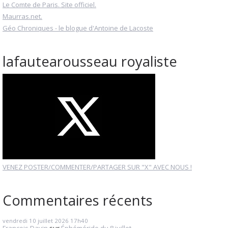
Le Comte de Paris. Site officiel.
Maurras.net.
Géo Chroniques - le blogue d'Antoine de Lacoste
lafautearousseau royaliste
VENEZ POSTER/COMMENTER/PARTAGER SUR "X" AVEC NOUS !
Commentaires récents
vendredi 10
juillet 2026
17h40
François Davin
sur
Éphéméride du 8 juillet