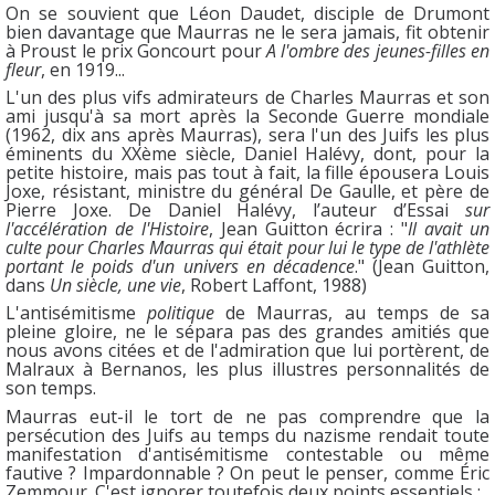
On se souvient que Léon Daudet, disciple de Drumont
bien davantage que Maurras ne le sera jamais, fit obtenir
à Proust le prix Goncourt pour
A l'ombre des jeunes-filles en
fleur
, en 1919...
L'un des plus vifs admirateurs de Charles Maurras et son
ami jusqu'à sa mort après la Seconde Guerre mondiale
(1962, dix ans après Maurras), sera l'un des Juifs les plus
éminents du XXème siècle, Daniel Halévy, dont, pour la
petite histoire, mais pas tout à fait, la fille épousera Louis
Joxe, résistant, ministre du général De Gaulle, et père de
Pierre Joxe. De Daniel Halévy, l’auteur d’Essai
sur
l'accélération de l'Histoire
, Jean Guitton écrira : "
Il avait un
culte pour Charles Maurras qui était pour lui le type de l'athlète
portant le poids d'un univers en décadence
." (Jean Guitton,
dans
Un siècle, une vie
, Robert Laffont, 1988)
L'antisémitisme
politique
de Maurras, au temps de sa
pleine gloire, ne le sépara pas des grandes amitiés que
nous avons citées et de l'admiration que lui portèrent, de
Malraux à Bernanos, les plus illustres personnalités de
son temps.
Maurras eut-il le tort de ne pas comprendre que la
persécution des Juifs au temps du nazisme rendait toute
manifestation d'antisémitisme contestable ou même
fautive ? Impardonnable ? On peut le penser, comme Éric
Zemmour. C'est ignorer toutefois deux points essentiels :