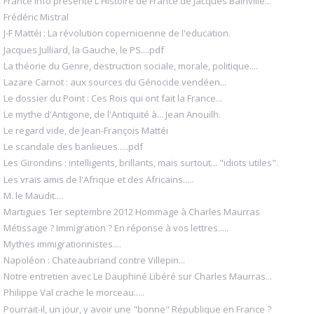
France info présente L'Histoire de France de Jacques Bainville...
Frédéric Mistral
J-F Mattéi : La révolution copernicienne de l'education.
Jacques Julliard, la Gauche, le PS....pdf
La théorie du Genre, destruction sociale, morale, politique....
Lazare Carnot : aux sources du Génocide vendéen...
Le dossier du Point : Ces Rois qui ont fait la France...
Le mythe d'Antigone, de l'Antiquité à... Jean Anouilh.
Le regard vide, de Jean-François Mattéi
Le scandale des banlieues.....pdf
Les Girondins : intelligents, brillants, mais surtout... "idiots utiles".
Les vrais amis de l'Afrique et des Africains.....
M. le Maudit....
Martigues 1er septembre 2012 Hommage à Charles Maurras
Métissage ? Immigration ? En réponse à vos lettres.....
Mythes immigrationnistes....
Napoléon : Chateaubriand contre Villepin...
Notre entretien avec Le Dauphiné Libéré sur Charles Maurras...
Philippe Val crache le morceau.....
Pourrait-il, un jour, y avoir une "bonne" République en France ?