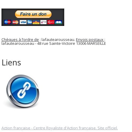
Chèques à l’ordre de
: lafautearousseau.
Envois postaux
:
lafautearousseau - 48 rue Sainte-Victoire 13006 MARSEILLE
Liens
Action française - Centre Royaliste d'Action française. Site officiel.