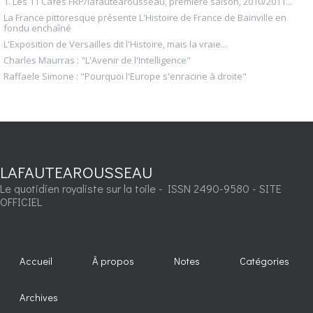
1. Les 11 Cafés FRP/lafautearousseau, première saison, 2010/2011...
La France pittoresque présente L'Histoire de France de Bainville en
fondu enchaîné
L'Exposition de Versailles dit l'Histoire, mais la vraie...
Charles Maurras : "L'Avenir de l'Intelligence"
Raffaele Simone : "Pourquoi l'Europe s'enracine à droite"
LAFAUTEAROUSSEAU
Le quotidien royaliste sur la toile - ISSN 2490-9580 - SITE
OFFICIEL
Accueil
À propos
Notes
Catégories
Archives