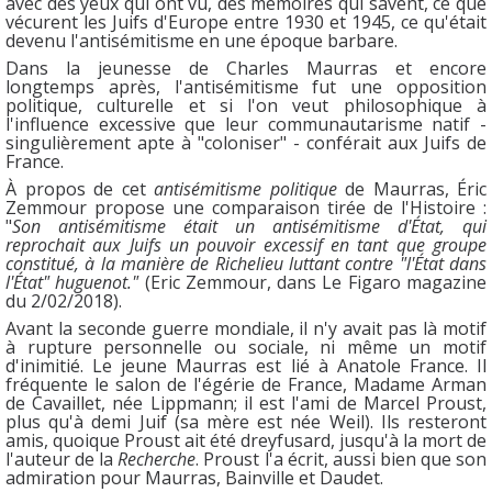
avec des yeux qui ont vu, des mémoires qui savent, ce que
vécurent les Juifs d'Europe entre 1930 et 1945, ce qu'était
devenu l'antisémitisme en une époque barbare.
Dans la jeunesse de Charles Maurras et encore
longtemps après, l'antisémitisme fut une opposition
politique, culturelle et si l'on veut philosophique à
l'influence excessive que leur communautarisme natif -
singulièrement apte à "coloniser" - conférait aux Juifs de
France.
À propos de cet
antisémitisme politique
de Maurras, Éric
Zemmour propose une comparaison tirée de l'Histoire :
"
Son antisémitisme était un antisémitisme d'État, qui
reprochait aux Juifs un pouvoir excessif en tant que groupe
constitué, à la manière de Richelieu luttant contre "l'État dans
l'État" huguenot."
(Eric Zemmour, dans Le Figaro magazine
du 2/02/2018).
Avant la seconde guerre mondiale, il n'y avait pas là motif
à rupture personnelle ou sociale, ni même un motif
d'inimitié. Le jeune Maurras est lié à Anatole France. Il
fréquente le salon de l'égérie de France, Madame Arman
de Cavaillet, née Lippmann; il est l'ami de Marcel Proust,
plus qu'à demi Juif (sa mère est née Weil). Ils resteront
amis, quoique Proust ait été dreyfusard, jusqu'à la mort de
l'auteur de la
Recherche
. Proust l'a écrit, aussi bien que son
admiration pour Maurras, Bainville et Daudet.