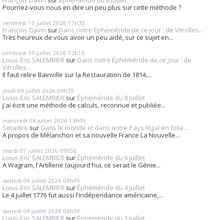
Pourriez-vous nous en dire un peu plus sur cette méthode ?
vendredi 10
juillet 2026
17h35
François Davin
sur
Dans notre Éphéméride de ce jour : de Vitrolles...
Très heureux de vous avoir un peu aidé, sur ce sujet en...
vendredi 10
juillet 2026
12h15
Loius-Eric SALEMBIER
sur
Dans notre Éphéméride de ce jour : de
Vitrolles...
Il faut relire Bainville sur la Restauration de 1814,...
jeudi 09
juillet 2026
09h35
Loius-Eric SALEMBIER
sur
Éphéméride du 8 juillet
j'ai écrit une méthode de calculs, reconnue et publiée...
mercredi 08
juillet 2026
13h05
Setadire
sur
Dans le monde et dans notre Pays légal en folie...
A propos de Mélanchon et sa nouvelle France La Nouvelle...
mardi 07
juillet 2026
09h50
Loius-Eric SALEMBIER
sur
Éphéméride du 6 juillet
A Wagram, l'Artillerie (aujourd'hui, ce serait le Génie...
samedi 04
juillet 2026
08h45
Loius-Eric SALEMBIER
sur
Éphéméride du 4 juillet
Le 4 juillet 1776 fut aussi l'indépendance américaine,...
samedi 04
juillet 2026
08h30
Loius-Eric SALEMBIER
sur
Éphéméride du 3 juillet