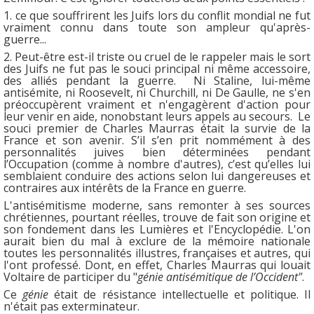
1. ce que souffrirent les Juifs lors du conflit mondial ne fut
vraiment connu dans toute son ampleur qu'après-
guerre...
2. Peut-être est-il triste ou cruel de le rappeler mais le sort
des Juifs ne fut pas le souci principal ni même accessoire,
des alliés pendant la guerre. Ni Staline, lui-même
antisémite, ni Roosevelt, ni Churchill, ni De Gaulle, ne s'en
préoccupèrent vraiment et n'engagèrent d'action pour
leur venir en aide, nonobstant leurs appels au secours. Le
souci premier de Charles Maurras était la survie de la
France et son avenir. S’il s’en prit nommément à des
personnalités juives bien déterminées pendant
l’Occupation (comme à nombre d'autres), c’est qu’elles lui
semblaient conduire des actions selon lui dangereuses et
contraires aux intérêts de la France en guerre.
L'antisémitisme moderne, sans remonter à ses sources
chrétiennes, pourtant réelles, trouve de fait son origine et
son fondement dans les Lumières et l'Encyclopédie. L'on
aurait bien du mal à exclure de la mémoire nationale
toutes les personnalités illustres, françaises et autres, qui
l'ont professé. Dont, en effet, Charles Maurras qui louait
Voltaire de participer du "
génie antisémitique de l’Occident"
.
Ce
génie
était de résistance intellectuelle et politique. Il
n'était pas exterminateur.