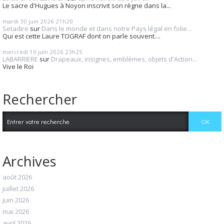
Le sacre d'Hugues à Noyon inscrivit son règne dans la...
mardi 30
juin 2026
21h20
Setadire
sur
Dans le monde et dans notre Pays légal en folie...
Qui est cette Laure TOGRAF dont on parle souvent....
mercredi 10
juin 2026
23h25
LABARRIERE
sur
Drapeaux, insignes, emblèmes, objets d'Action...
Vive le Roi
Rechercher
Archives
août 2026
juillet 2026
juin 2026
mai 2026
avril 2026