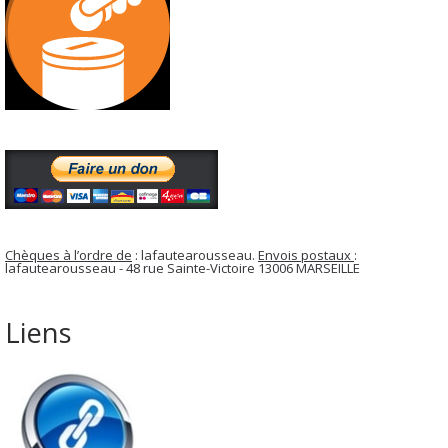
Chèques à l’ordre de
: lafautearousseau.
Envois postaux
:
lafautearousseau - 48 rue Sainte-Victoire 13006 MARSEILLE
Liens