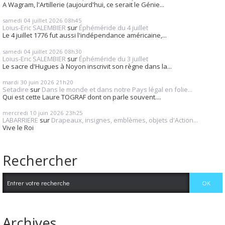
A Wagram, l'Artillerie (aujourd'hui, ce serait le Génie...
samedi 04
juillet 2026
08h45
Loius-Eric SALEMBIER
sur
Éphéméride du 4 juillet
Le 4 juillet 1776 fut aussi l'indépendance américaine,...
samedi 04
juillet 2026
08h30
Loius-Eric SALEMBIER
sur
Éphéméride du 3 juillet
Le sacre d'Hugues à Noyon inscrivit son règne dans la...
mardi 30
juin 2026
21h20
Setadire
sur
Dans le monde et dans notre Pays légal en folie...
Qui est cette Laure TOGRAF dont on parle souvent....
mercredi 10
juin 2026
23h25
LABARRIERE
sur
Drapeaux, insignes, emblèmes, objets d'Action...
Vive le Roi
Rechercher
Archives