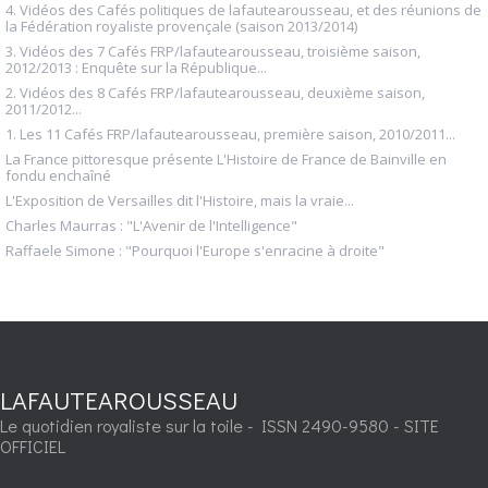
4. Vidéos des Cafés politiques de lafautearousseau, et des réunions de
la Fédération royaliste provençale (saison 2013/2014)
3. Vidéos des 7 Cafés FRP/lafautearousseau, troisième saison,
2012/2013 : Enquête sur la République...
2. Vidéos des 8 Cafés FRP/lafautearousseau, deuxième saison,
2011/2012...
1. Les 11 Cafés FRP/lafautearousseau, première saison, 2010/2011...
La France pittoresque présente L'Histoire de France de Bainville en
fondu enchaîné
L'Exposition de Versailles dit l'Histoire, mais la vraie...
Charles Maurras : "L'Avenir de l'Intelligence"
Raffaele Simone : "Pourquoi l'Europe s'enracine à droite"
LAFAUTEAROUSSEAU
Le quotidien royaliste sur la toile - ISSN 2490-9580 - SITE
OFFICIEL