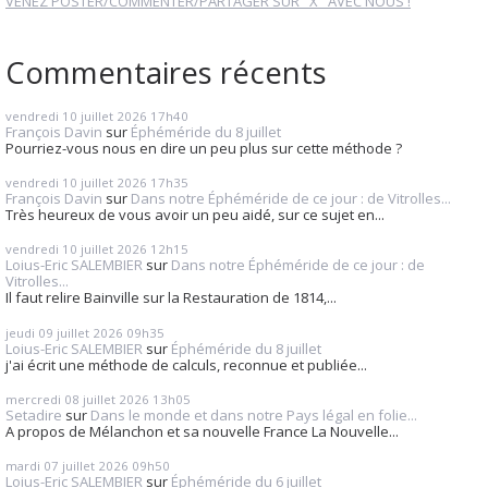
VENEZ POSTER/COMMENTER/PARTAGER SUR "X" AVEC NOUS !
Commentaires récents
vendredi 10
juillet 2026
17h40
François Davin
sur
Éphéméride du 8 juillet
Pourriez-vous nous en dire un peu plus sur cette méthode ?
vendredi 10
juillet 2026
17h35
François Davin
sur
Dans notre Éphéméride de ce jour : de Vitrolles...
Très heureux de vous avoir un peu aidé, sur ce sujet en...
vendredi 10
juillet 2026
12h15
Loius-Eric SALEMBIER
sur
Dans notre Éphéméride de ce jour : de
Vitrolles...
Il faut relire Bainville sur la Restauration de 1814,...
jeudi 09
juillet 2026
09h35
Loius-Eric SALEMBIER
sur
Éphéméride du 8 juillet
j'ai écrit une méthode de calculs, reconnue et publiée...
mercredi 08
juillet 2026
13h05
Setadire
sur
Dans le monde et dans notre Pays légal en folie...
A propos de Mélanchon et sa nouvelle France La Nouvelle...
mardi 07
juillet 2026
09h50
Loius-Eric SALEMBIER
sur
Éphéméride du 6 juillet