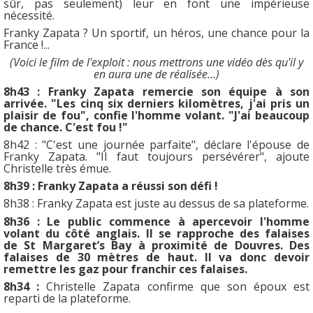
sûr, pas seulement) leur en font une impérieuse
nécessité.
Franky Zapata ? Un sportif, un héros, une chance pour la
France !...
(Voici le film de l'exploit : nous mettrons une vidéo dès qu'il y
en aura une de réalisée...)
8h43 : Franky Zapata remercie son équipe à son
arrivée. "Les cinq six derniers kilomètres, j'ai pris un
plaisir de fou", confie l'homme volant. "J'ai beaucoup
de chance. C'est fou !"
8h42 : "C'est une journée parfaite", déclare l'épouse de
Franky Zapata. "Il faut toujours persévérer", ajoute
Christelle très émue.
8h39 : Franky Zapata a réussi son défi !
8h38 : Franky Zapata est juste au dessus de sa plateforme.
8h36 : Le public commence à apercevoir l'homme
volant du côté anglais. Il se rapproche des falaises
de St Margaret’s Bay à proximité de Douvres. Des
falaises de 30 mètres de haut. Il va donc devoir
remettre les gaz pour franchir ces falaises.
8h34 :
Christelle Zapata confirme que son époux est
reparti de la plateforme.