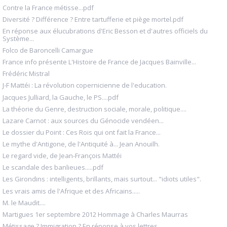
Contre la France métisse...pdf
Diversité ? Différence ? Entre tartufferie et piège mortel.pdf
En réponse aux élucubrations d'Eric Besson et d'autres officiels du
Système...
Folco de Baroncelli Camargue
France info présente L'Histoire de France de Jacques Bainville...
Frédéric Mistral
J-F Mattéi : La révolution copernicienne de l'education.
Jacques Julliard, la Gauche, le PS....pdf
La théorie du Genre, destruction sociale, morale, politique....
Lazare Carnot : aux sources du Génocide vendéen...
Le dossier du Point : Ces Rois qui ont fait la France...
Le mythe d'Antigone, de l'Antiquité à... Jean Anouilh.
Le regard vide, de Jean-François Mattéi
Le scandale des banlieues.....pdf
Les Girondins : intelligents, brillants, mais surtout... "idiots utiles".
Les vrais amis de l'Afrique et des Africains.....
M. le Maudit....
Martigues 1er septembre 2012 Hommage à Charles Maurras
Métissage ? Immigration ? En réponse à vos lettres.....