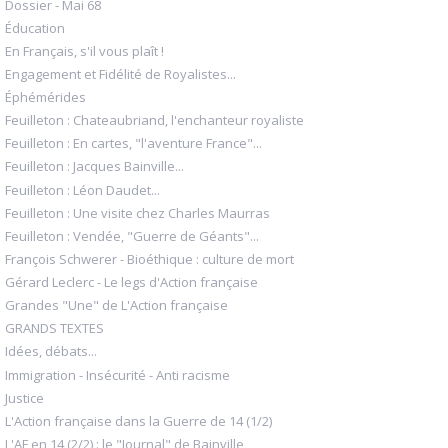
Dossier - Mai 68
Éducation
En Français, s'il vous plaît !
Engagement et Fidélité de Royalistes...
Éphémérides
Feuilleton : Chateaubriand, l'enchanteur royaliste
Feuilleton : En cartes, "l'aventure France"...
Feuilleton : Jacques Bainville...
Feuilleton : Léon Daudet...
Feuilleton : Une visite chez Charles Maurras
Feuilleton : Vendée, "Guerre de Géants"...
François Schwerer - Bioéthique : culture de mort
Gérard Leclerc - Le legs d'Action française
Grandes "Une" de L'Action française
GRANDS TEXTES
Idées, débats...
Immigration - Insécurité - Anti racisme
Justice
L'Action française dans la Guerre de 14 (1/2)
L'AF en 14 (2/2) : le "Journal" de Bainville