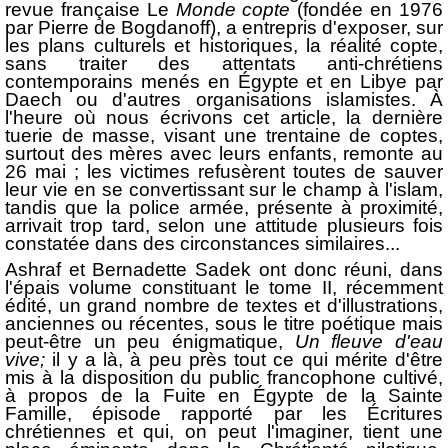
revue française Le
Monde copte
(fondée en 1976
par Pierre de Bogdanoff), a entrepris d'exposer, sur
les plans culturels et historiques, la réalité copte,
sans traiter des attentats anti-chrétiens
contemporains menés en Égypte et en Libye par
Daech ou d'autres organisations islamistes. À
l'heure où nous écrivons cet article, la dernière
tuerie de masse, visant une trentaine de coptes,
surtout des mères avec leurs enfants, remonte au
26 mai ; les victimes refusèrent toutes de sauver
leur vie en se convertissant sur le champ à l'islam,
tandis que la police armée, présente à proximité,
arrivait trop tard, selon une attitude plusieurs fois
consta­tée dans des circonstances similaires...
Ashraf et Bernadette Sadek ont donc réuni, dans
l'épais volume constituant le tome II, récemment
édité, un grand nombre de textes et d'illustrations,
anciennes ou récentes, sous le titre poétique mais
peut-être un peu énigmatique,
Un fleuve d'eau
vive;
il y a là, à peu près tout ce qui mérite d'être
mis à la disposition du public franco­phone cultivé,
à propos de la Fuite en Égypte de la Sainte
Famille, épisode rapporté par les Écritures
chrétiennes et qui, on peut l'ima­giner, tient une