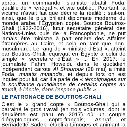
après, un commando islamiste abattit Foda,
qualifié de « renégat », et vite oublié... Pourtant, la
victime n'avait fait que décrire la réalité : sait-on,
ainsi, que le plus brillant diplomate moderne du
monde arabe, l'Égyptien copte, Boutros Boutros-
Ghali (1922-2016), futur secrétaire général des
Nations-Unies puis de la Francophonie, ne put
jamais être ministre à part entière des Affaires
étrangères au Caire, et cela en tant que non-
musulman... Le rang de « ministre d'État », atteint
par Boutros-Ghali, équivaut en Égypte à celui de
simple « secrétaire d'État » ... En 2017, le
journaliste Fahmi Howeidi, dans le quotidien
indépendant cai­rote
Al Shourouk
(28 mai) a imité
Foda,
muta­tis mutandis,
et depuis lors on est
inquiet pour lui, car il a parlé de «
témoignages sur
la souf­france quotidienne de certains coptes au
travail, à l'école, dans l'espace public ».
LE PATRONAGE DE BOUTROS-GHALI
C'est le « grand copte » Boutros-Ghali qui a
parrainé le gros travail (en trois volumes, dont le
deuxième est paru en 2017) où un couple
d'égyptologues copto-français, Ashraf et
Bernadette Sadek, établi à Limoges et animant la