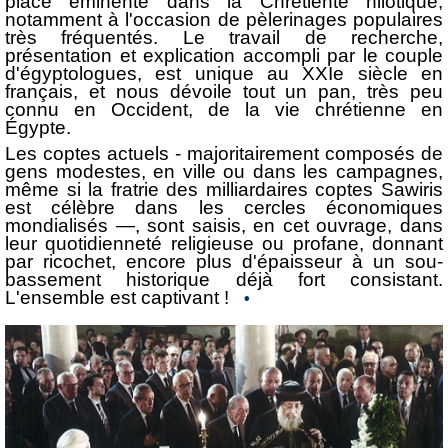
place éminente dans la Chré­tienté nilotique,
notamment à l'occasion de pèlerinages populaires
très fréquentés. Le travail de recherche,
présentation et explica­tion accompli par le couple
d'égyptologues, est unique au XXIe siècle en
français, et nous dévoile tout un pan, très peu
connu en Occi­dent, de la vie chrétienne en
Égypte.
Les coptes actuels - majoritairement composés de
gens modestes, en ville ou dans les campagnes,
même si la fratrie des milliardaires coptes Sawiris
est célèbre dans les cercles économiques
mondialisés —, sont saisis, en cet ouvrage, dans
leur quotidien­neté religieuse ou profane, donnant
par ricochet, encore plus d'épaisseur à un sou­
bassement historique déjà fort consistant.
L'ensemble est captivant !
•