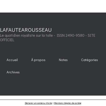
LAFAUTEAROUSSEAU
Le quotidien royaliste sur la toile - ISSN 2490-9580 - SITE
OFFICIEL
Accueil
À propos
Notes
Catégories
Archives
Déclarer un contenu illicite
|
Mentions légales de ce blog