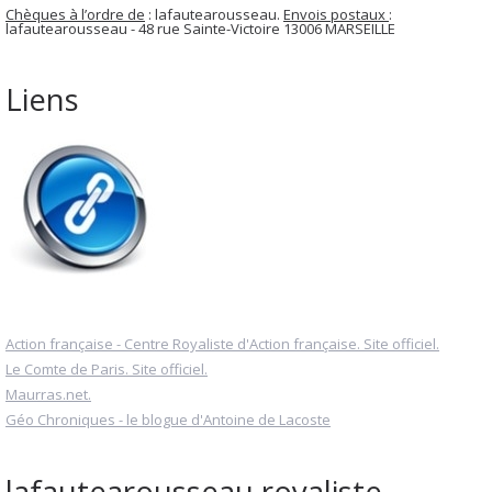
Chèques à l’ordre de
: lafautearousseau.
Envois postaux
:
lafautearousseau - 48 rue Sainte-Victoire 13006 MARSEILLE
Liens
Action française - Centre Royaliste d'Action française. Site officiel.
Le Comte de Paris. Site officiel.
Maurras.net.
Géo Chroniques - le blogue d'Antoine de Lacoste
lafautearousseau royaliste