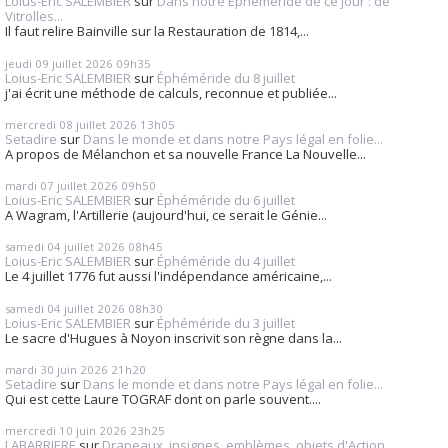
Loius-Eric SALEMBIER
sur
Dans notre Éphéméride de ce jour : de
Vitrolles...
Il faut relire Bainville sur la Restauration de 1814,...
jeudi 09
juillet 2026
09h35
Loius-Eric SALEMBIER
sur
Éphéméride du 8 juillet
j'ai écrit une méthode de calculs, reconnue et publiée...
mercredi 08
juillet 2026
13h05
Setadire
sur
Dans le monde et dans notre Pays légal en folie...
A propos de Mélanchon et sa nouvelle France La Nouvelle...
mardi 07
juillet 2026
09h50
Loius-Eric SALEMBIER
sur
Éphéméride du 6 juillet
A Wagram, l'Artillerie (aujourd'hui, ce serait le Génie...
samedi 04
juillet 2026
08h45
Loius-Eric SALEMBIER
sur
Éphéméride du 4 juillet
Le 4 juillet 1776 fut aussi l'indépendance américaine,...
samedi 04
juillet 2026
08h30
Loius-Eric SALEMBIER
sur
Éphéméride du 3 juillet
Le sacre d'Hugues à Noyon inscrivit son règne dans la...
mardi 30
juin 2026
21h20
Setadire
sur
Dans le monde et dans notre Pays légal en folie...
Qui est cette Laure TOGRAF dont on parle souvent....
mercredi 10
juin 2026
23h25
LABARRIERE
sur
Drapeaux, insignes, emblèmes, objets d'Action...