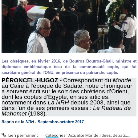
Les obsèques, en février 2016, de Boutros Boutros-Ghali, ministre et
diplomate emblématique issu de la communauté copte, qui fut
secrétaire général de l'ONU, en présence du patriarche copte.
PÉRONCEL-HUGOZ -
Correspondant du
Monde
au Caire à l'époque de Sadate, notre chroniqueur
a souvent écrit sur le sort des chrétiens d'Orient,
dont les coptes d'Égypte, en ses articles,
notamment dans
La NRH
depuis 2003, ainsi que
dans l'un de ses premiers essais :
Le Radeau de
Mahomet
(1983).
Repris de la
NRH
- Septembre-octobre 2017
Lien permanent
Catégories :
Actualité Monde
,
Idées, débats...
,