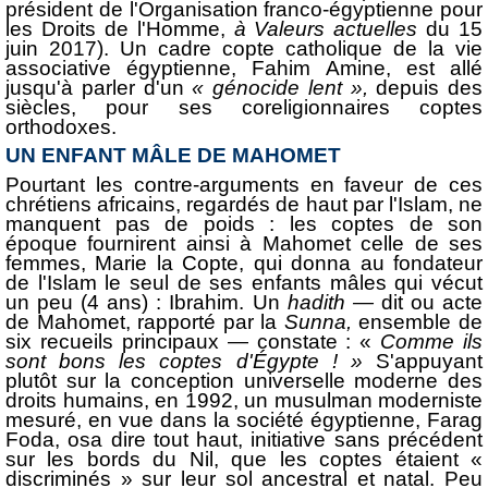
président de l'Organisation franco-égyptienne pour
les Droits de l'Homme,
à Valeurs actuelles
du 15
juin 2017). Un cadre copte catholique de la vie
associative égyp­tienne, Fahim Amine, est allé
jusqu'à parler d'un
« génocide lent »,
depuis des
siècles, pour ses coreligionnaires coptes
orthodoxes.
UN ENFANT MÂLE DE MAHOMET
Pourtant les contre-arguments en faveur de ces
chrétiens africains, regardés de haut par l'Islam, ne
manquent pas de poids : les coptes de son
époque fournirent ainsi à Mahomet celle de ses
femmes, Marie la Copte, qui donna au fondateur
de l'Islam le seul de ses enfants mâles qui vécut
un peu (4 ans) : Ibra­him. Un
hadith —
dit ou acte
de Mahomet, rapporté par la
Sunna,
ensemble de
six recueils principaux — constate : «
Comme ils
sont bons les coptes d'Égypte ! »
S'appuyant
plutôt sur la conception universelle moderne des
droits humains, en 1992, un musulman moderniste
mesuré, en vue dans la société égyptienne, Farag
Foda, osa dire tout haut, ini­tiative sans précédent
sur les bords du Nil, que les coptes étaient «
discriminés » sur leur sol ancestral et natal. Peu