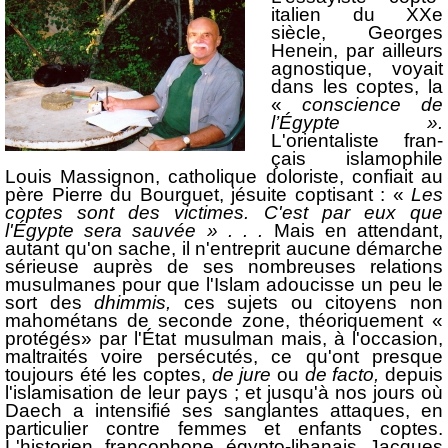
italien du XXe
siècle, Georges
Henein, par ailleurs
agnostique, voyait
dans les coptes, la
«
conscience de
l’Égypte ».
L'orientaliste fran­
çais islamophile
Louis Massignon, catholique doloriste, confiait au
père Pierre du Bourguet, jésuite coptisant : «
Les
coptes sont des victimes. C'est par eux que
l'Égypte sera sauvée » . . .
Mais en attendant,
autant qu'on sache, il n'entre­prit aucune démarche
sérieuse auprès de ses nombreuses relations
musulmanes pour que l'Islam adoucisse un peu le
sort des
dhimmis,
ces sujets ou citoyens non
mahométans de seconde zone, théoriquement «
protégés» par l'État musulman mais, à l'occasion,
maltraités voire persécutés, ce qu'ont presque
toujours été les coptes,
de jure
ou
de facto,
depuis
l'isla­misation de leur pays ; et jusqu'à nos jours où
Daech a intensifié ses sanglantes attaques, en
particulier contre femmes et enfants coptes.
L'historien francophone égypto-libanais Jacques