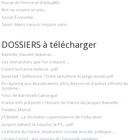
Revue de Presse et d'Actualité...
Rire ou sourire un peu...
Social, Économie...
Sport : Mens sana in corpore sano
DOSSIERS à télécharger
Bainville, Daudet, Maurras....
Ces monarchies que l'on instaure.....
Contre la France métisse...pdf
Diversité ? Différence ? Entre tartufferie et piège mortel.pdf
En réponse aux élucubrations d'Eric Besson et d'autres officiels du
Système...
Folco de Baroncelli Camargue
France info présente L'Histoire de France de Jacques Bainville...
Frédéric Mistral
J-F Mattéi : La révolution copernicienne de l'education.
Jacques Julliard, la Gauche, le PS....pdf
La théorie du Genre, destruction sociale, morale, politique....
Lazare Carnot : aux sources du Génocide vendéen...