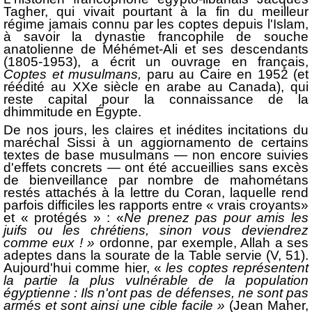
Tagher, qui vivait pourtant à la fin du meilleur
régime jamais connu par les coptes depuis l'Islam,
à savoir la dynastie francophile de souche
anatolienne de Méhémet-Ali et ses descendants
(1805-1953), a écrit un ouvrage en français,
Coptes et musulmans,
paru au Caire en 1952 (et
réédité au XXe siècle en arabe au Canada), qui
reste capital pour la connais­sance de la
dhimmitude en Égypte.
De nos jours, les claires et inédites incita­tions du
maréchal Sissi à un aggiornamento de certains
textes de base musulmans — non encore suivies
d'effets concrets — ont été accueillies sans excès
de bienveillance par nombre de mahométans
restés attachés à la lettre du Coran, laquelle rend
parfois difficiles les rapports entre « vrais croyants»
et « proté­gés » : «
Ne prenez pas pour amis les
juifs ou les chrétiens, sinon vous deviendrez
comme eux ! »
ordonne, par exemple, Allah a ses
adeptes dans la sourate de la Table servie (V, 51).
Aujourd'hui comme hier, «
les coptes représen­tent
la partie la plus vulnérable de la population
égyptienne : Ils n'ont pas de défenses, ne sont pas
armés et sont ainsi une cible facile »
(Jean Maher,