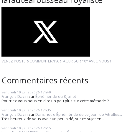
VENEZ POSTER/COMMENTER/PARTAGER SUR "X" AVEC NOUS !
Commentaires récents
vendredi 10
juillet 2026
17h40
François Davin
sur
Éphéméride du 8 juillet
Pourriez-vous nous en dire un peu plus sur cette méthode ?
vendredi 10
juillet 2026
17h35
François Davin
sur
Dans notre Éphéméride de ce jour : de Vitrolles...
Très heureux de vous avoir un peu aidé, sur ce sujet en...
vendredi 10
juillet 2026
12h15