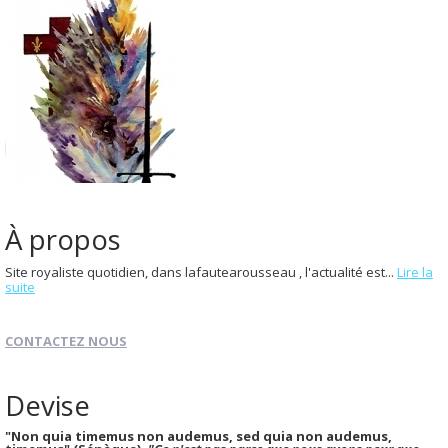
À propos
Site royaliste quotidien, dans lafautearousseau , l'actualité est...
Lire la
suite
CONTACTEZ NOUS
Devise
"Non quia timemus non audemus, sed quia non audemus,