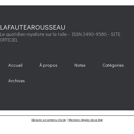
LAFAUTEAROUSSEAU
Le quotidien royaliste sur la toile - ISSN 2490-9580 - SITE
OFFICIEL
Accueil
À propos
Notes
Catégories
Archives
Déclarer un contenu illicite
|
Mentions légales de ce blog