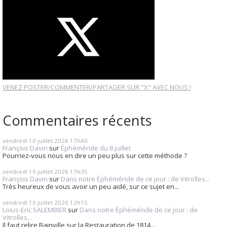
VENEZ POSTER/COMMENTER/PARTAGER SUR "X" AVEC NOUS !
Commentaires récents
vendredi 10
juillet 2026
17h40
François Davin
sur
Éphéméride du 8 juillet
Pourriez-vous nous en dire un peu plus sur cette méthode ?
vendredi 10
juillet 2026
17h35
François Davin
sur
Dans notre Éphéméride de ce jour : de Vitrolles...
Très heureux de vous avoir un peu aidé, sur ce sujet en...
vendredi 10
juillet 2026
12h15
Loius-Eric SALEMBIER
sur
Dans notre Éphéméride de ce jour : de
Vitrolles...
Il faut relire Bainville sur la Restauration de 1814,...