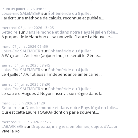
jeudi 09
juillet 2026
09h35
Loius-Eric SALEMBIER
sur
Éphéméride du 8 juillet
j'ai écrit une méthode de calculs, reconnue et publiée...
mercredi 08
juillet 2026
13h05
Setadire
sur
Dans le monde et dans notre Pays légal en folie...
A propos de Mélanchon et sa nouvelle France La Nouvelle...
mardi 07
juillet 2026
09h50
Loius-Eric SALEMBIER
sur
Éphéméride du 6 juillet
A Wagram, l'Artillerie (aujourd'hui, ce serait le Génie...
samedi 04
juillet 2026
08h45
Loius-Eric SALEMBIER
sur
Éphéméride du 4 juillet
Le 4 juillet 1776 fut aussi l'indépendance américaine,...
samedi 04
juillet 2026
08h30
Loius-Eric SALEMBIER
sur
Éphéméride du 3 juillet
Le sacre d'Hugues à Noyon inscrivit son règne dans la...
mardi 30
juin 2026
21h20
Setadire
sur
Dans le monde et dans notre Pays légal en folie...
Qui est cette Laure TOGRAF dont on parle souvent....
mercredi 10
juin 2026
23h25
LABARRIERE
sur
Drapeaux, insignes, emblèmes, objets d'Action...
Vive le Roi