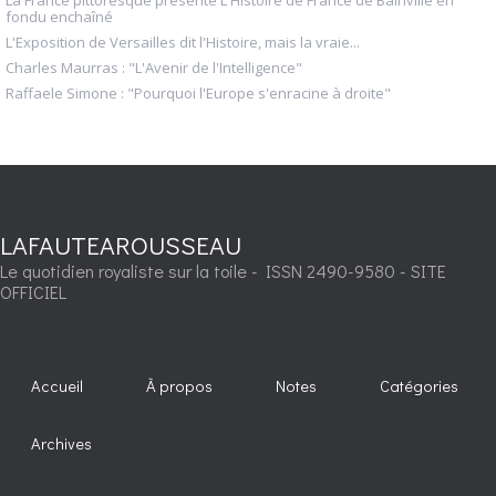
La France pittoresque présente L'Histoire de France de Bainville en
fondu enchaîné
L'Exposition de Versailles dit l'Histoire, mais la vraie...
Charles Maurras : "L'Avenir de l'Intelligence"
Raffaele Simone : "Pourquoi l'Europe s'enracine à droite"
LAFAUTEAROUSSEAU
Le quotidien royaliste sur la toile - ISSN 2490-9580 - SITE
OFFICIEL
Accueil
À propos
Notes
Catégories
Archives