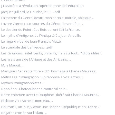
J-F Mattéi : La révolution copernicienne de l'education.
Jacques Julliard, la Gauche, le PS....pdf
La théorie du Genre, destruction sociale, morale, politique....
Lazare Carnot : aux sources du Génocide vendéen...
Le dossier du Point : Ces Rois qui ont fait la France...
Le mythe d'Antigone, de l'Antiquité à... Jean Anouilh.
Le regard vide, de Jean-François Mattéi
Le scandale des banlieues.....pdf
Les Girondins : intelligents, brillants, mais surtout... "idiots utiles".
Les vrais amis de l'Afrique et des Africains.....
M. le Maudit....
Martigues 1er septembre 2012 Hommage à Charles Maurras
Métissage ? Immigration ? En réponse à vos lettres.....
Mythes immigrationnistes....
Napoléon : Chateaubriand contre Villepin...
Notre entretien avec Le Dauphiné Libéré sur Charles Maurras...
Philippe Val crache le morceau.....
Pourrait-il, un jour, y avoir une "bonne" République en France ?
Regards croisés sur l'Islam.....