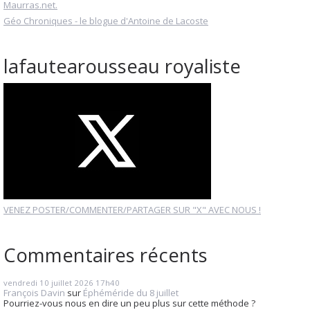
Maurras.net.
Géo Chroniques - le blogue d'Antoine de Lacoste
lafautearousseau royaliste
VENEZ POSTER/COMMENTER/PARTAGER SUR "X" AVEC NOUS !
Commentaires récents
vendredi 10
juillet 2026
17h40
François Davin
sur
Éphéméride du 8 juillet
Pourriez-vous nous en dire un peu plus sur cette méthode ?