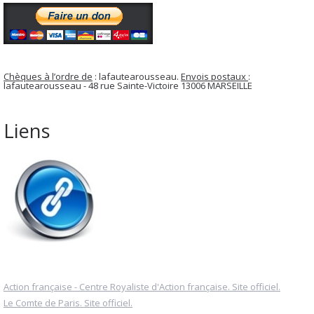
Chèques à l’ordre de
: lafautearousseau.
Envois postaux
:
lafautearousseau - 48 rue Sainte-Victoire 13006 MARSEILLE
Liens
Action française - Centre Royaliste d'Action française. Site officiel.
Le Comte de Paris. Site officiel.