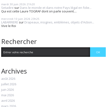
mardi 30
juin 2026
21h20
Setadire
sur
Dans le monde et dans notre Pays légal en folie...
Qui est cette Laure TOGRAF dont on parle souvent....
mercredi 10
juin 2026
23h25
LABARRIERE
sur
Drapeaux, insignes, emblèmes, objets d'Action...
Vive le Roi
Rechercher
Archives
août 2026
juillet 2026
juin 2026
mai 2026
avril 2026
mars 2026