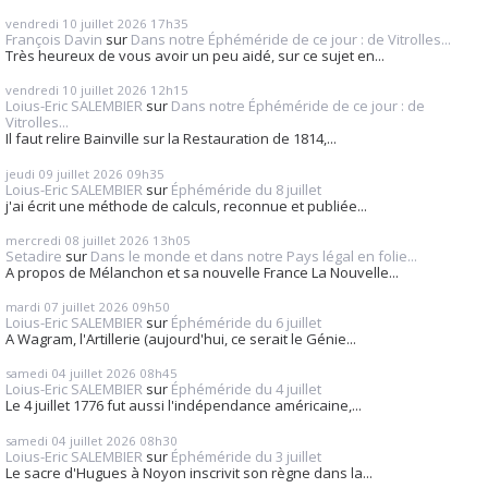
vendredi 10
juillet 2026
17h35
François Davin
sur
Dans notre Éphéméride de ce jour : de Vitrolles...
Très heureux de vous avoir un peu aidé, sur ce sujet en...
vendredi 10
juillet 2026
12h15
Loius-Eric SALEMBIER
sur
Dans notre Éphéméride de ce jour : de
Vitrolles...
Il faut relire Bainville sur la Restauration de 1814,...
jeudi 09
juillet 2026
09h35
Loius-Eric SALEMBIER
sur
Éphéméride du 8 juillet
j'ai écrit une méthode de calculs, reconnue et publiée...
mercredi 08
juillet 2026
13h05
Setadire
sur
Dans le monde et dans notre Pays légal en folie...
A propos de Mélanchon et sa nouvelle France La Nouvelle...
mardi 07
juillet 2026
09h50
Loius-Eric SALEMBIER
sur
Éphéméride du 6 juillet
A Wagram, l'Artillerie (aujourd'hui, ce serait le Génie...
samedi 04
juillet 2026
08h45
Loius-Eric SALEMBIER
sur
Éphéméride du 4 juillet
Le 4 juillet 1776 fut aussi l'indépendance américaine,...
samedi 04
juillet 2026
08h30
Loius-Eric SALEMBIER
sur
Éphéméride du 3 juillet
Le sacre d'Hugues à Noyon inscrivit son règne dans la...