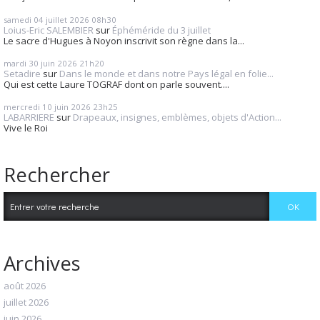
samedi 04
juillet 2026
08h30
Loius-Eric SALEMBIER
sur
Éphéméride du 3 juillet
Le sacre d'Hugues à Noyon inscrivit son règne dans la...
mardi 30
juin 2026
21h20
Setadire
sur
Dans le monde et dans notre Pays légal en folie...
Qui est cette Laure TOGRAF dont on parle souvent....
mercredi 10
juin 2026
23h25
LABARRIERE
sur
Drapeaux, insignes, emblèmes, objets d'Action...
Vive le Roi
Rechercher
Archives
août 2026
juillet 2026
juin 2026