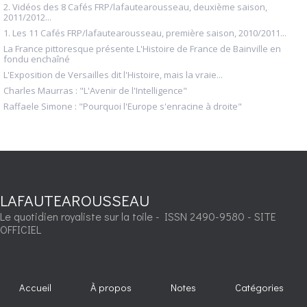
2. Vidéos des 8 Cafés FRP/lafautearousseau, deuxième saison,
2011/2012...
1. Les 11 Cafés FRP/lafautearousseau, première saison, 2010/2011...
La France pittoresque présente L'Histoire de France de Bainville en
fondu enchaîné
L'Exposition de Versailles dit l'Histoire, mais la vraie...
Charles Maurras : "L'Avenir de l'Intelligence"
Raffaele Simone : "Pourquoi l'Europe s'enracine à droite"
LAFAUTEAROUSSEAU
Le quotidien royaliste sur la toile - ISSN 2490-9580 - SITE
OFFICIEL
Accueil
À propos
Notes
Catégories