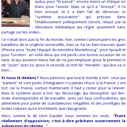
quitus pour "le passé", encore moins un chèque en
blanc pour l'avenir. Mais ce qu'il a "envoyé", il l'a
bien envoyé, et il a bien fait de dénoncer ce
"système accusatoire" qui prévaut dans
l'établissement politiquement correct, relayé par la
cléricature médiatique qui règne quasiment sans
partage sur les ondes...
Ce n'était donc pas la fin du monde, hier, comme l'annonçaient les gros
bataillons de la cinglerie universelle, mais ce fut un bien mauvais quart
d'heure pour "toute l'équipe du ministère Montebourg", pour Ayrault et
pour Torreton : en voilà deux qui ont perdu une bonne occasion de se
taire, et qui auraient mieux fait de ne pas employer (pour le premier) ni
de "jouer" avec lui, (pour le second), ce mot de "minable", qui leur va si
bien...
Et nous là-dedans ?
Nous pensons que tout le monde a tort : ceux qui
"partent" et sont partis (l'émigration n'a jamais réussi à la France...) ont
tort, car la France, surtout maintenant, il faut y rester pour la relever.
Mais le système aussi a tort, qui décourage, qui desespère, qui des-
incite d'entreprendre et de travailler, avec ses taux confiscatoires, qui
alimentent pour partie de scandaleuses inégalités et des privilèges de
toutes natures aussi exorbitants que répugnants.
Alors, comme le dit Léon Daudet, nous sommes les seuls
"Étant
réellement d'opposition, c'est-à-dire prêchant ouvertement la
subversion du régime...".