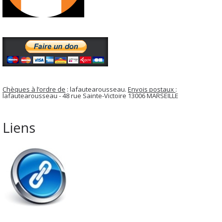
Chèques à l’ordre de
: lafautearousseau.
Envois postaux
:
lafautearousseau - 48 rue Sainte-Victoire 13006 MARSEILLE
Liens