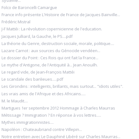
Système...
Folco de Baroncelli Camargue
France info présente L'Histoire de France de Jacques Bainville...
Frédéric Mistral
J-F Mattéi : La révolution copernicienne de l'education.
Jacques Julliard, la Gauche, le PS....pdf
La théorie du Genre, destruction sociale, morale, politique....
Lazare Carnot : aux sources du Génocide vendéen...
Le dossier du Point : Ces Rois qui ont fait la France...
Le mythe d'Antigone, de l'Antiquité à... Jean Anouilh.
Le regard vide, de Jean-François Mattéi
Le scandale des banlieues.....pdf
Les Girondins : intelligents, brillants, mais surtout... "idiots utiles".
Les vrais amis de l'Afrique et des Africains.....
M. le Maudit....
Martigues 1er septembre 2012 Hommage à Charles Maurras
Métissage ? Immigration ? En réponse à vos lettres.....
Mythes immigrationnistes....
Napoléon : Chateaubriand contre Villepin...
Notre entretien avec Le Dauphiné Libéré sur Charles Maurras...