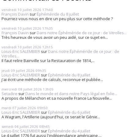
vendredi 10
juillet 2026
17h40
François Davin
sur
Éphéméride du 8 juillet
Pourriez-vous nous en dire un peu plus sur cette méthode ?
vendredi 10
juillet 2026
17h35
François Davin
sur
Dans notre Éphéméride de ce jour : de Vitrolles...
Très heureux de vous avoir un peu aidé, sur ce sujet en...
vendredi 10
juillet 2026
12h15
Loius-Eric SALEMBIER
sur
Dans notre Éphéméride de ce jour : de
Vitrolles...
Il faut relire Bainville sur la Restauration de 1814,...
jeudi 09
juillet 2026
09h35
Loius-Eric SALEMBIER
sur
Éphéméride du 8 juillet
j'ai écrit une méthode de calculs, reconnue et publiée...
mercredi 08
juillet 2026
13h05
Setadire
sur
Dans le monde et dans notre Pays légal en folie...
A propos de Mélanchon et sa nouvelle France La Nouvelle...
mardi 07
juillet 2026
09h50
Loius-Eric SALEMBIER
sur
Éphéméride du 6 juillet
A Wagram, l'Artillerie (aujourd'hui, ce serait le Génie...
samedi 04
juillet 2026
08h45
Loius-Eric SALEMBIER
sur
Éphéméride du 4 juillet
Le 4 juillet 1776 fut aussi l'indépendance américaine,...