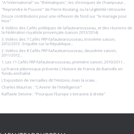
"A l'international" ou "thématiques", les chroniques de Champsaur...
"Reprendre le Pouvoir" de Pierre Boutang, ou la Légitimité retrouvée
Douze contributions pour une réflexion de fond sur "le mariage pour
tous"
4. Vidéos des Cafés politiques de lafautearousseau, et des réunions de
la Fédération royaliste provençale (saison 2013/2014)
3. Vidéos des 7 Cafés FRP/lafautearousseau, troisième saison,
2012/2013 : Enquête sur la République...
2. Vidéos des 8 Cafés FRP/lafautearousseau, deuxième saison,
2011/2012...
1. Les 11 Cafés FRP/lafautearousseau, première saison, 2010/2011...
La France pittoresque présente L'Histoire de France de Bainville en
fondu enchaîné
L'Exposition de Versailles dit l'Histoire, mais la vraie...
Charles Maurras : "L'Avenir de l'Intelligence"
Raffaele Simone : "Pourquoi l'Europe s'enracine à droite"