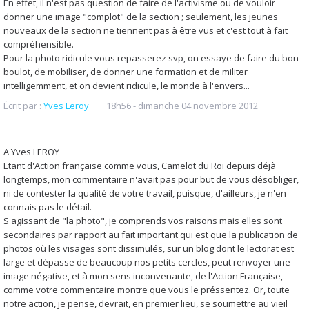
En effet, il n'est pas question de faire de l'activisme ou de vouloir
donner une image "complot" de la section ; seulement, les jeunes
nouveaux de la section ne tiennent pas à être vus et c'est tout à fait
compréhensible.
Pour la photo ridicule vous repasserez svp, on essaye de faire du bon
boulot, de mobiliser, de donner une formation et de militer
intelligemment, et on devient ridicule, le monde à l'envers...
Écrit par :
Yves Leroy
18h56
-
dimanche 04
novembre 2012
A Yves LEROY
Etant d'Action française comme vous, Camelot du Roi depuis déjà
longtemps, mon commentaire n'avait pas pour but de vous désobliger,
ni de contester la qualité de votre travail, puisque, d'ailleurs, je n'en
connais pas le détail.
S'agissant de "la photo", je comprends vos raisons mais elles sont
secondaires par rapport au fait important qui est que la publication de
photos où les visages sont dissimulés, sur un blog dont le lectorat est
large et dépasse de beaucoup nos petits cercles, peut renvoyer une
image négative, et à mon sens inconvenante, de l'Action Française,
comme votre commentaire montre que vous le préssentez. Or, toute
notre action, je pense, devrait, en premier lieu, se soumettre au vieil