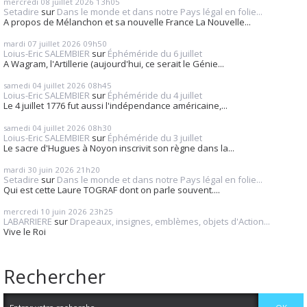
mercredi 08
juillet 2026
13h05
Setadire
sur
Dans le monde et dans notre Pays légal en folie...
A propos de Mélanchon et sa nouvelle France La Nouvelle...
mardi 07
juillet 2026
09h50
Loius-Eric SALEMBIER
sur
Éphéméride du 6 juillet
A Wagram, l'Artillerie (aujourd'hui, ce serait le Génie...
samedi 04
juillet 2026
08h45
Loius-Eric SALEMBIER
sur
Éphéméride du 4 juillet
Le 4 juillet 1776 fut aussi l'indépendance américaine,...
samedi 04
juillet 2026
08h30
Loius-Eric SALEMBIER
sur
Éphéméride du 3 juillet
Le sacre d'Hugues à Noyon inscrivit son règne dans la...
mardi 30
juin 2026
21h20
Setadire
sur
Dans le monde et dans notre Pays légal en folie...
Qui est cette Laure TOGRAF dont on parle souvent....
mercredi 10
juin 2026
23h25
LABARRIERE
sur
Drapeaux, insignes, emblèmes, objets d'Action...
Vive le Roi
Rechercher