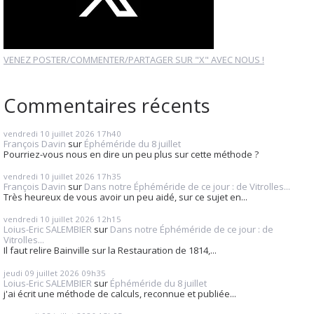
VENEZ POSTER/COMMENTER/PARTAGER SUR "X" AVEC NOUS !
Commentaires récents
vendredi 10
juillet 2026
17h40
François Davin
sur
Éphéméride du 8 juillet
Pourriez-vous nous en dire un peu plus sur cette méthode ?
vendredi 10
juillet 2026
17h35
François Davin
sur
Dans notre Éphéméride de ce jour : de Vitrolles...
Très heureux de vous avoir un peu aidé, sur ce sujet en...
vendredi 10
juillet 2026
12h15
Loius-Eric SALEMBIER
sur
Dans notre Éphéméride de ce jour : de
Vitrolles...
Il faut relire Bainville sur la Restauration de 1814,...
jeudi 09
juillet 2026
09h35
Loius-Eric SALEMBIER
sur
Éphéméride du 8 juillet
j'ai écrit une méthode de calculs, reconnue et publiée...