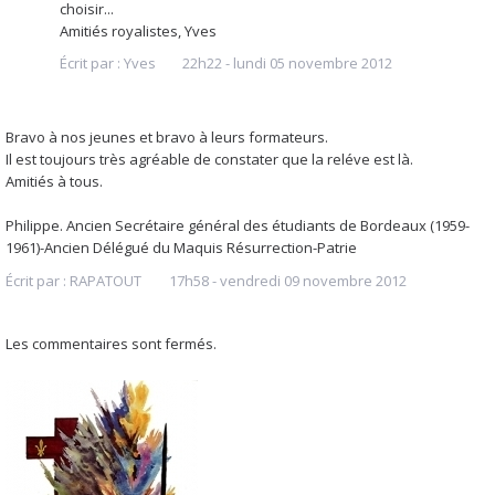
choisir...
Amitiés royalistes, Yves
Écrit par :
Yves
22h22
-
lundi 05
novembre 2012
Bravo à nos jeunes et bravo à leurs formateurs.
Il est toujours très agréable de constater que la reléve est là.
Amitiés à tous.
Philippe. Ancien Secrétaire général des étudiants de Bordeaux (1959-
1961)-Ancien Délégué du Maquis Résurrection-Patrie
Écrit par :
RAPATOUT
17h58
-
vendredi 09
novembre 2012
Les commentaires sont fermés.