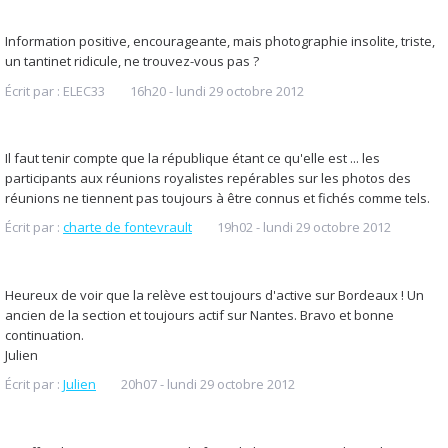
Information positive, encourageante, mais photographie insolite, triste,
un tantinet ridicule, ne trouvez-vous pas ?
Écrit par :
ELEC33
16h20
-
lundi 29
octobre 2012
Il faut tenir compte que la république étant ce qu'elle est ... les
participants aux réunions royalistes repérables sur les photos des
réunions ne tiennent pas toujours à être connus et fichés comme tels.
Écrit par :
charte de fontevrault
19h02
-
lundi 29
octobre 2012
Heureux de voir que la relève est toujours d'active sur Bordeaux ! Un
ancien de la section et toujours actif sur Nantes. Bravo et bonne
continuation.
Julien
Écrit par :
Julien
20h07
-
lundi 29
octobre 2012