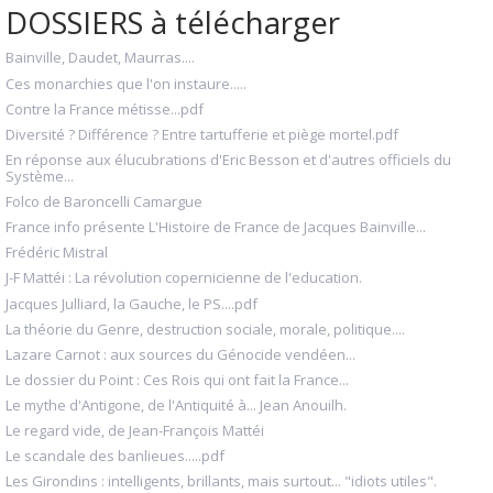
DOSSIERS à télécharger
Bainville, Daudet, Maurras....
Ces monarchies que l'on instaure.....
Contre la France métisse...pdf
Diversité ? Différence ? Entre tartufferie et piège mortel.pdf
En réponse aux élucubrations d'Eric Besson et d'autres officiels du
Système...
Folco de Baroncelli Camargue
France info présente L'Histoire de France de Jacques Bainville...
Frédéric Mistral
J-F Mattéi : La révolution copernicienne de l'education.
Jacques Julliard, la Gauche, le PS....pdf
La théorie du Genre, destruction sociale, morale, politique....
Lazare Carnot : aux sources du Génocide vendéen...
Le dossier du Point : Ces Rois qui ont fait la France...
Le mythe d'Antigone, de l'Antiquité à... Jean Anouilh.
Le regard vide, de Jean-François Mattéi
Le scandale des banlieues.....pdf
Les Girondins : intelligents, brillants, mais surtout... "idiots utiles".