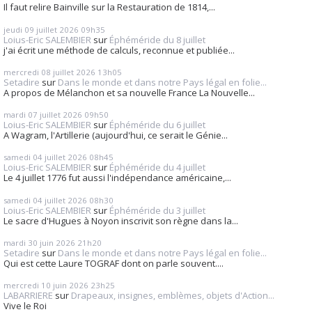
Il faut relire Bainville sur la Restauration de 1814,...
jeudi 09
juillet 2026
09h35
Loius-Eric SALEMBIER
sur
Éphéméride du 8 juillet
j'ai écrit une méthode de calculs, reconnue et publiée...
mercredi 08
juillet 2026
13h05
Setadire
sur
Dans le monde et dans notre Pays légal en folie...
A propos de Mélanchon et sa nouvelle France La Nouvelle...
mardi 07
juillet 2026
09h50
Loius-Eric SALEMBIER
sur
Éphéméride du 6 juillet
A Wagram, l'Artillerie (aujourd'hui, ce serait le Génie...
samedi 04
juillet 2026
08h45
Loius-Eric SALEMBIER
sur
Éphéméride du 4 juillet
Le 4 juillet 1776 fut aussi l'indépendance américaine,...
samedi 04
juillet 2026
08h30
Loius-Eric SALEMBIER
sur
Éphéméride du 3 juillet
Le sacre d'Hugues à Noyon inscrivit son règne dans la...
mardi 30
juin 2026
21h20
Setadire
sur
Dans le monde et dans notre Pays légal en folie...
Qui est cette Laure TOGRAF dont on parle souvent....
mercredi 10
juin 2026
23h25
LABARRIERE
sur
Drapeaux, insignes, emblèmes, objets d'Action...
Vive le Roi