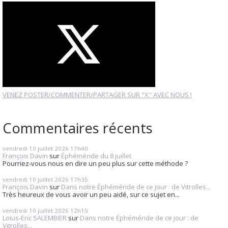
VENEZ POSTER/COMMENTER/PARTAGER SUR "X" AVEC NOUS !
Commentaires récents
vendredi 10
juillet 2026
17h40
François Davin
sur
Éphéméride du 8 juillet
Pourriez-vous nous en dire un peu plus sur cette méthode ?
vendredi 10
juillet 2026
17h35
François Davin
sur
Dans notre Éphéméride de ce jour : de Vitrolles...
Très heureux de vous avoir un peu aidé, sur ce sujet en...
vendredi 10
juillet 2026
12h15
Loius-Eric SALEMBIER
sur
Dans notre Éphéméride de ce jour : de
Vitrolles...