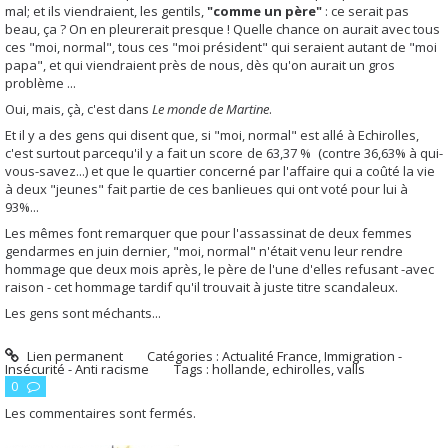
mal; et ils viendraient, les gentils,
"comme un père"
: ce serait pas
beau, ça ? On en pleurerait presque ! Quelle chance on aurait avec tous
ces "moi, normal", tous ces "moi président" qui seraient autant de "moi
papa", et qui viendraient près de nous, dès qu'on aurait un gros
problème ...
Oui, mais, çà, c'est dans
Le monde de Martine
.
Et il y a des gens qui disent que, si "moi, normal" est allé à Echirolles,
c'est surtout parcequ'il y a fait un score
de 63,37 %
(contre 36,63% à qui-
vous-savez...) et que le quartier concerné par l'affaire qui a coûté la vie
à deux "jeunes" fait partie de ces banlieues qui ont voté pour lui à
93%...
Les mêmes font remarquer que pour l'assassinat de deux femmes
gendarmes en juin dernier, "moi, normal" n'était venu leur rendre
hommage que deux mois après, le père de l'une d'elles refusant -avec
raison - cet hommage tardif qu'il trouvait à juste titre scandaleux.
Les gens sont méchants...
Lien permanent
Catégories :
Actualité France
,
Immigration -
Insécurité - Anti racisme
Tags :
hollande
,
echirolles
,
valls
0
Les commentaires sont fermés.