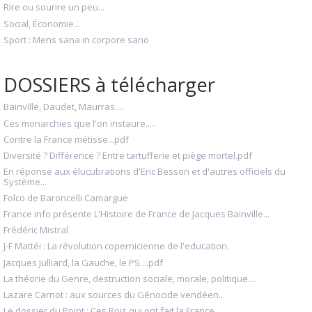
Rire ou sourire un peu...
Social, Économie...
Sport : Mens sana in corpore sano
DOSSIERS à télécharger
Bainville, Daudet, Maurras....
Ces monarchies que l'on instaure.....
Contre la France métisse...pdf
Diversité ? Différence ? Entre tartufferie et piège mortel.pdf
En réponse aux élucubrations d'Eric Besson et d'autres officiels du
Système...
Folco de Baroncelli Camargue
France info présente L'Histoire de France de Jacques Bainville...
Frédéric Mistral
J-F Mattéi : La révolution copernicienne de l'education.
Jacques Julliard, la Gauche, le PS....pdf
La théorie du Genre, destruction sociale, morale, politique....
Lazare Carnot : aux sources du Génocide vendéen...
Le dossier du Point : Ces Rois qui ont fait la France...