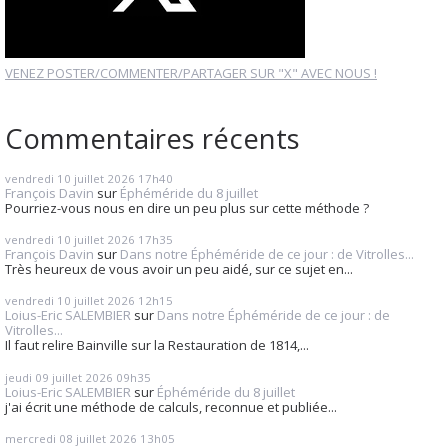
VENEZ POSTER/COMMENTER/PARTAGER SUR "X" AVEC NOUS !
Commentaires récents
vendredi 10
juillet 2026
17h40
François Davin
sur
Éphéméride du 8 juillet
Pourriez-vous nous en dire un peu plus sur cette méthode ?
vendredi 10
juillet 2026
17h35
François Davin
sur
Dans notre Éphéméride de ce jour : de Vitrolles...
Très heureux de vous avoir un peu aidé, sur ce sujet en...
vendredi 10
juillet 2026
12h15
Loius-Eric SALEMBIER
sur
Dans notre Éphéméride de ce jour : de
Vitrolles...
Il faut relire Bainville sur la Restauration de 1814,...
jeudi 09
juillet 2026
09h35
Loius-Eric SALEMBIER
sur
Éphéméride du 8 juillet
j'ai écrit une méthode de calculs, reconnue et publiée...
mercredi 08
juillet 2026
13h05