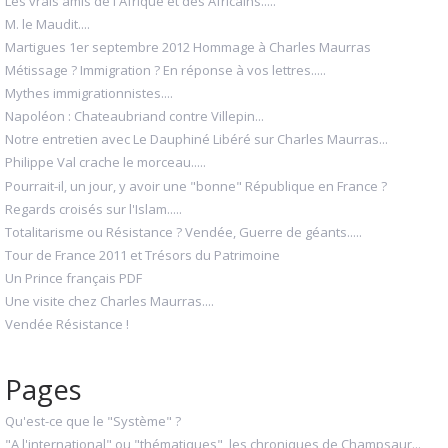
Les vrais amis de l'Afrique et des Africains.....
M. le Maudit....
Martigues 1er septembre 2012 Hommage à Charles Maurras
Métissage ? Immigration ? En réponse à vos lettres.....
Mythes immigrationnistes....
Napoléon : Chateaubriand contre Villepin...
Notre entretien avec Le Dauphiné Libéré sur Charles Maurras...
Philippe Val crache le morceau.....
Pourrait-il, un jour, y avoir une "bonne" République en France ?
Regards croisés sur l'Islam.....
Totalitarisme ou Résistance ? Vendée, Guerre de géants.....
Tour de France 2011 et Trésors du Patrimoine
Un Prince français PDF
Une visite chez Charles Maurras....
Vendée Résistance !
Pages
Qu'est-ce que le "Système" ?
"A l'international" ou "thématiques", les chroniques de Champsaur...