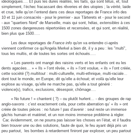
idéologiques…. Et puis les dures réalités, les faits, qui sont têtus, et, tout
simplement, l’échec fracassant des rêveries et des utopies ; la vérité, laide
et crue, telle qu’on l’entend dans ces deux reportages de France info des
10 et 11 juin consacrés - pour le premier - aux Târterets et - pour le second
- aux "quartiers Nord" de Marseille, mais qui sont, hélas,
extensibles
à ces
1500 zones dangereuses répertoriées et recensées, et qui sont, en réalité,
bien plus que 1500…..
Les deux reportages de
France info
qu'on va entendre ci-après
viennent confirmer ce qu'Angela Merkel a bien dit, il y a peu : les "multi",
tous les multis, et de toutes les sortes ont échoués.....
« Les parents ont mangé des raisins verts et les enfants ont eu les
dents agacées… » « Ils » l’ont rêvée, « ils » l’ont voulue, « ils » l’ont créée,
cette société (?)
multitout
: multi-culturelle, multi-ethnique, multi-raciale…
dont tout le monde, en Europe, dit qu’elle a échoué; et voilà qu’elle leur
explose au visage, qu’elle ne marche pas, qu’elle a tout généré :
violence(s), trafics, exclusions, désespoir, chômage….
« No future ! » chantent ( ?) – ou plutôt hurlent… - des groupes de rap
anglo-saxons : c’est exactement cela, pour cette aberration qu’ « ils » ont
créée de toutes pièces : no future ! pas d’avenir : seul reste un immense
gâchis humain et matériel, et un non moins immense problème à régler.
Car, évidemment, on ne pourra pas laisser les choses en l’état, et il faudra
bien trouver une ou des solutions, faute de quoi, le feu ayant déjà pris un
peu partout,
les bombes à retardement finiront par exploser, un peu partout