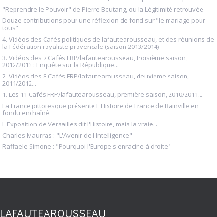
"Reprendre le Pouvoir" de Pierre Boutang, ou la Légitimité retrouvée
Douze contributions pour une réflexion de fond sur "le mariage pour
tous"
4. Vidéos des Cafés politiques de lafautearousseau, et des réunions de
la Fédération royaliste provençale (saison 2013/2014)
3. Vidéos des 7 Cafés FRP/lafautearousseau, troisième saison,
2012/2013 : Enquête sur la République...
2. Vidéos des 8 Cafés FRP/lafautearousseau, deuxième saison,
2011/2012...
1. Les 11 Cafés FRP/lafautearousseau, première saison, 2010/2011...
La France pittoresque présente L'Histoire de France de Bainville en
fondu enchaîné
L'Exposition de Versailles dit l'Histoire, mais la vraie...
Charles Maurras : "L'Avenir de l'Intelligence"
Raffaele Simone : "Pourquoi l'Europe s'enracine à droite"
LAFAUTEAROUSSEAU