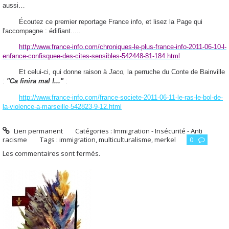
aussi…
Écoutez ce premier reportage France info, et lisez la Page qui
l'accompagne : édifiant.....
http://www.france-info.com/chroniques-le-plus-france-info-2011-06-10-l-
enfance-confisquee-des-cites-sensibles-542448-81-184.html
Et celui-ci, qui donne raison à
Jaco,
la perruche du Conte de Bainville
:
"Ca finira mal !..."
:
http://www.france-info.com/france-societe-2011-06-11-le-ras-le-bol-de-
la-violence-a-marseille-542823-9-12.html
Lien permanent
Catégories :
Immigration - Insécurité - Anti
racisme
Tags :
immigration
,
multiculturalisme
,
merkel
0
Les commentaires sont fermés.