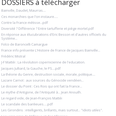
DOSSIERS à télécharger
Bainville, Daudet, Maurras....
Ces monarchies que l'on instaure.....
Contre la France métisse...pdf
Diversité ? Différence ? Entre tartufferie et piège mortel.pdf
En réponse aux élucubrations d'Eric Besson et d'autres officiels du
Système...
Folco de Baroncelli Camargue
France info présente L'Histoire de France de Jacques Bainville...
Frédéric Mistral
J-F Mattéi : La révolution copernicienne de l'education.
Jacques Julliard, la Gauche, le PS....pdf
La théorie du Genre, destruction sociale, morale, politique....
Lazare Carnot : aux sources du Génocide vendéen...
Le dossier du Point : Ces Rois qui ont fait la France...
Le mythe d'Antigone, de l'Antiquité à... Jean Anouilh.
Le regard vide, de Jean-François Mattéi
Le scandale des banlieues.....pdf
Les Girondins : intelligents, brillants, mais surtout... "idiots utiles".