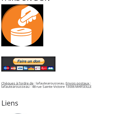
Chèques à l’ordre de
: lafautearousseau.
Envois postaux
:
lafautearousseau - 48 rue Sainte-Victoire 13006 MARSEILLE
Liens