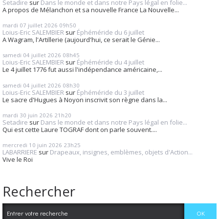
Setadire
sur
Dans le monde et dans notre Pays légal en folie...
A propos de Mélanchon et sa nouvelle France La Nouvelle...
mardi 07
juillet 2026
09h50
Loius-Eric SALEMBIER
sur
Éphéméride du 6 juillet
A Wagram, l'Artillerie (aujourd'hui, ce serait le Génie...
samedi 04
juillet 2026
08h45
Loius-Eric SALEMBIER
sur
Éphéméride du 4 juillet
Le 4 juillet 1776 fut aussi l'indépendance américaine,...
samedi 04
juillet 2026
08h30
Loius-Eric SALEMBIER
sur
Éphéméride du 3 juillet
Le sacre d'Hugues à Noyon inscrivit son règne dans la...
mardi 30
juin 2026
21h20
Setadire
sur
Dans le monde et dans notre Pays légal en folie...
Qui est cette Laure TOGRAF dont on parle souvent....
mercredi 10
juin 2026
23h25
LABARRIERE
sur
Drapeaux, insignes, emblèmes, objets d'Action...
Vive le Roi
Rechercher