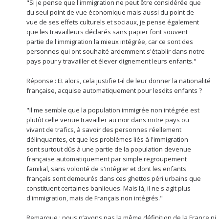
"Si je pense que l'immigration ne peut être considérée que
du seul point de vue économique mais aussi du point de
vue de ses effets culturels et sociaux, je pense également
que les travailleurs déclarés sans papier font souvent
partie de l'immigration la mieux intégrée, car ce sont des
personnes qui ont souhaité ardemment s'établir dans notre
pays pour y travailler et élever dignement leurs enfants."
Réponse : Et alors, cela justifie t-il de leur donner la nationalité
française, acquise automatiquement pour lesdits enfants ?
"Il me semble que la population immigrée non intégrée est
plutôt celle venue travailler au noir dans notre pays ou
vivant de trafics, à savoir des personnes réellement
délinquantes, et que les problèmes liés à l'immigration
sont surtout dûs à une partie de la population devenue
française automatiquement par simple regroupement
familial, sans volonté de s'intégrer et dont les enfants
français sont demeurés dans ces ghettos péri urbains que
constituent certaines banlieues. Mais là, il ne s'agit plus
d'immigration, mais de Français non intégrés."
Remarque : nous n’avons pas la même définition de la France ni