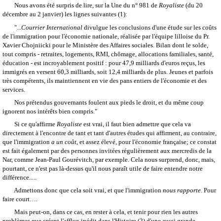
Nous avons été surpris de lire, sur la Une du n° 981 de
Royaliste
(du 20
décembre au 2 janvier) les lignes suivantes (1):
"...
Courrier International
divulgue les conclusions d'une étude sur les coûts
de l'immigration pour l'économie nationale, réalisée par l'équipe lilloise du Pr.
Xavier Chojniicki pour le Ministère des Affaires sociales. Bilan dont le solde,
tout compris - retraites, logements, RMI, chômage, allocations familiales, santé,
éducation - est incroyablement positif : pour 47,9 milliards d'euros reçus, les
immigrés en versent 60,3 milliards, soit 12,4 milliards de plus. Jeunes et parfois
très compétents, ils maintiennent en vie des pans entiers de l'économie et des
services.
Nos prétendus gouvernants foulent aux pieds le droit, et du même coup
ignorent nos intérêts bien compris."
Si ce qu'affirme
Royaliste
est vrai, il faut bien admettre que cela va
directement à l'encontre de tant et tant d'autres études qui affirment, au contraire,
que l'immigration
a un coût
, et assez élevé, pour l'économie française; ce constat
est fait également par des personnes invitées régulièrement aux mercredis de la
Nar, comme Jean-Paul Gourévitch, par exemple. Cela nous surprend, donc, mais,
pourtant, ce n'est pas là-dessus qu'il nous paraît utile de faire entendre notre
différence.....
Admettons donc que cela soit vrai, et que l'immigration
nous rapporte
. Pour
faire court….
Mais peut-on, dans ce cas, en rester à cela, et tenir pour rien les autres
problèmes que créent l'afflux inédit dans l'Histoire (2) d'une aussi grande