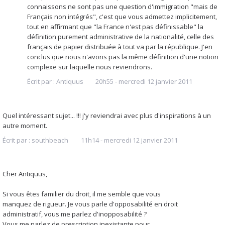
connaissons ne sont pas une question d'immigration "mais de
Français non intégrés", c'est que vous admettez implicitement,
tout en affirmant que "la France n'est pas définissable" la
définition purement administrative de la nationalité, celle des
français de papier distribuée à tout va par la république. J'en
conclus que nous n'avons pas la même définition d'une notion
complexe sur laquelle nous reviendrons.
Écrit par :
Antiquus
20h55
-
mercredi 12
janvier 2011
Quel intéressant sujet... !!! j'y reviendrai avec plus d'inspirations à un
autre moment.
Écrit par :
southbeach
11h14
-
mercredi 12
janvier 2011
Cher Antiquus,
Si vous êtes familier du droit, il me semble que vous
manquez de rigueur. Je vous parle d'opposabilité en droit
administratif, vous me parlez d'inopposabilité ?
Vous me parlez de prescription inexistante pour