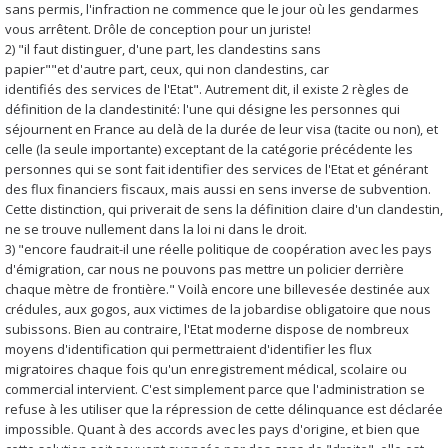
sans permis, l'infraction ne commence que le jour où les gendarmes
vous arrêtent. Drôle de conception pour un juriste!
2) "il faut distinguer, d'une part, les clandestins sans
papier""et d'autre part, ceux, qui non clandestins, car
identifiés des services de l'Etat". Autrement dit, il existe 2 règles de
définition de la clandestinité: l'une qui désigne les personnes qui
séjournent en France au delà de la durée de leur visa (tacite ou non), et
celle (la seule importante) exceptant de la catégorie précédente les
personnes qui se sont fait identifier des services de l'Etat et générant
des flux financiers fiscaux, mais aussi en sens inverse de subvention.
Cette distinction, qui priverait de sens la définition claire d'un clandestin,
ne se trouve nullement dans la loi ni dans le droit.
3) "encore faudrait-il une réelle politique de coopération avec les pays
d'émigration, car nous ne pouvons pas mettre un policier derrière
chaque mètre de frontière." Voilà encore une billevesée destinée aux
crédules, aux gogos, aux victimes de la jobardise obligatoire que nous
subissons. Bien au contraire, l'Etat moderne dispose de nombreux
moyens d'identification qui permettraient d'identifier les flux
migratoires chaque fois qu'un enregistrement médical, scolaire ou
commercial intervient. C'est simplement parce que l'administration se
refuse à les utiliser que la répression de cette délinquance est déclarée
impossible. Quant à des accords avec les pays d'origine, et bien que