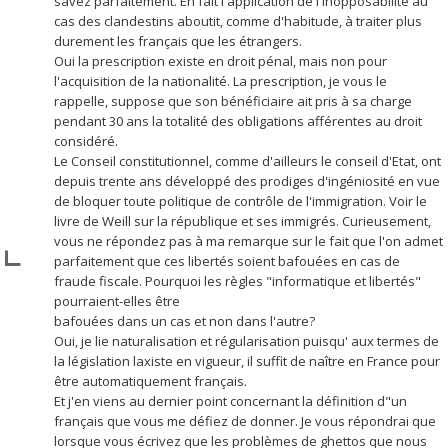
savez parfaitement. En fait l'application de l'inopposabilité au
cas des clandestins aboutit, comme d'habitude, à traiter plus
durement les français que les étrangers.
Oui la prescription existe en droit pénal, mais non pour
l'acquisition de la nationalité. La prescription, je vous le
rappelle, suppose que son bénéficiaire ait pris à sa charge
pendant 30 ans la totalité des obligations afférentes au droit
considéré.
Le Conseil constitutionnel, comme d'ailleurs le conseil d'Etat, ont
depuis trente ans développé des prodiges d'ingéniosité en vue
de bloquer toute politique de contrôle de l'immigration. Voir le
livre de Weill sur la république et ses immigrés. Curieusement,
vous ne répondez pas à ma remarque sur le fait que l'on admet
parfaitement que ces libertés soient bafouées en cas de
fraude fiscale. Pourquoi les règles "informatique et libertés"
pourraient-elles être
bafouées dans un cas et non dans l'autre?
Oui, je lie naturalisation et régularisation puisqu' aux termes de
la législation laxiste en vigueur, il suffit de naître en France pour
être automatiquement français.
Et j'en viens au dernier point concernant la définition d"un
français que vous me défiez de donner. Je vous répondrai que
lorsque vous écrivez que les problèmes de ghettos que nous