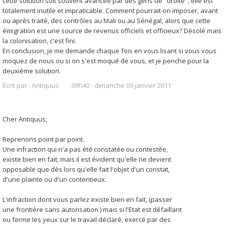
cette solution soit souvent avancée par des gens de "droite", elle est
totalement inutile et impraticable. Comment pourrait-on imposer, avant
ou après traité, des contrôles au Mali ou au Sénégal, alors que cette
émigration est une source de revenus officiels et officieux? Désolé mais
la colonisation, c'est fini.
En conclusion, je me demande chaque fois en vous lisant si vous vous
moquez de nous ou si on s'est moqué de vous, et je penche pour la
deuxième solution.
Écrit par :
Antiquus
09h40
-
dimanche 09
janvier 2011
Cher Antiquus,
Reprenons point par point.
Une infraction qui n'a pas été constatée ou contestée,
existe bien en fait, mais il est évident qu'elle ne devient
opposable que dès lors qu'elle fait l'objet d'un constat,
d'une plainte ou d'un contentieux.
L'infraction dont vous parlez existe bien en fait, (passer
une frontière sans autorisation ) mais si l'Etat est défaillant
ou ferme les yeux sur le travail déclaré, exercé par des