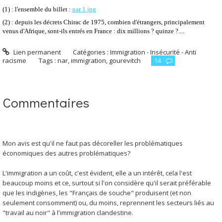
(1) : l'ensemble du billet :
nar 1.jpg
(2) : depuis les décrets Chirac de 1975, combien d'étrangers, principalement
venus d'Afrique, sont-ils entrés en France : dix millions ? quinze ?....
Lien permanent
Catégories :
Immigration - Insécurité - Anti
racisme
Tags :
nar
,
immigration
,
gourevitch
14
Commentaires
Mon avis est qu'il ne faut pas décoreller les problématiques
économiques des autres problématiques?
L'immigration a un coût, c'est évident, elle a un intérêt, cela l'est
beaucoup moins et ce, surtout si l'on considère qu'il serait préférable
que les indigènes, les "Français de souche" produisent (et non
seulement consomment) ou, du moins, reprennent les secteurs liés au
"travail au noir" à l'immigration clandestine.