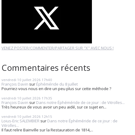
VENEZ POSTER/COMMENTER/PARTAGER SUR "X" AVEC NOUS !
Commentaires récents
vendredi 10
juillet 2026
17h40
François Davin
sur
Éphéméride du 8 juillet
Pourriez-vous nous en dire un peu plus sur cette méthode ?
vendredi 10
juillet 2026
17h35
François Davin
sur
Dans notre Éphéméride de ce jour : de Vitrolles...
Très heureux de vous avoir un peu aidé, sur ce sujet en...
vendredi 10
juillet 2026
12h15
Loius-Eric SALEMBIER
sur
Dans notre Éphéméride de ce jour : de
Vitrolles...
Il faut relire Bainville sur la Restauration de 1814,...