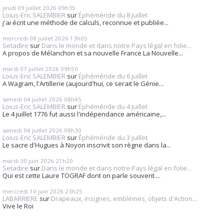
jeudi 09
juillet 2026
09h35
Loius-Eric SALEMBIER
sur
Éphéméride du 8 juillet
j'ai écrit une méthode de calculs, reconnue et publiée...
mercredi 08
juillet 2026
13h05
Setadire
sur
Dans le monde et dans notre Pays légal en folie...
A propos de Mélanchon et sa nouvelle France La Nouvelle...
mardi 07
juillet 2026
09h50
Loius-Eric SALEMBIER
sur
Éphéméride du 6 juillet
A Wagram, l'Artillerie (aujourd'hui, ce serait le Génie...
samedi 04
juillet 2026
08h45
Loius-Eric SALEMBIER
sur
Éphéméride du 4 juillet
Le 4 juillet 1776 fut aussi l'indépendance américaine,...
samedi 04
juillet 2026
08h30
Loius-Eric SALEMBIER
sur
Éphéméride du 3 juillet
Le sacre d'Hugues à Noyon inscrivit son règne dans la...
mardi 30
juin 2026
21h20
Setadire
sur
Dans le monde et dans notre Pays légal en folie...
Qui est cette Laure TOGRAF dont on parle souvent....
mercredi 10
juin 2026
23h25
LABARRIERE
sur
Drapeaux, insignes, emblèmes, objets d'Action...
Vive le Roi