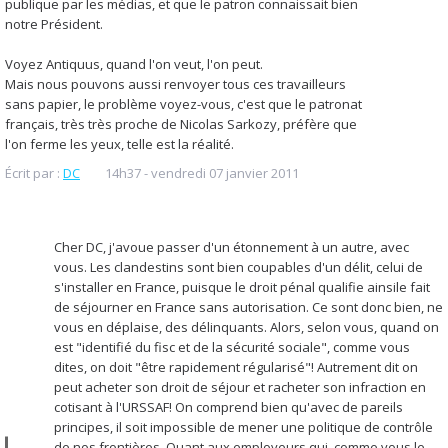
publique par les médias, et que le patron connaissait bien
notre Président.
Voyez Antiquus, quand l'on veut, l'on peut.
Mais nous pouvons aussi renvoyer tous ces travailleurs
sans papier, le problème voyez-vous, c'est que le patronat
français, très très proche de Nicolas Sarkozy, préfère que
l'on ferme les yeux, telle est la réalité.
Écrit par :
DC
14h37
-
vendredi 07
janvier 2011
Cher DC, j'avoue passer d'un étonnement à un autre, avec
vous. Les clandestins sont bien coupables d'un délit, celui de
s'installer en France, puisque le droit pénal qualifie ainsile fait
de séjourner en France sans autorisation. Ce sont donc bien, ne
vous en déplaise, des délinquants. Alors, selon vous, quand on
est "identifié du fisc et de la sécurité sociale", comme vous
dites, on doit "être rapidement régularisé"! Autrement dit on
peut acheter son droit de séjour et racheter son infraction en
cotisant à l'URSSAF! On comprend bien qu'avec de pareils
principes, il soit impossible de mener une politique de contrôle
de nos frontières. Quant aux employeurs qui, comme vous le