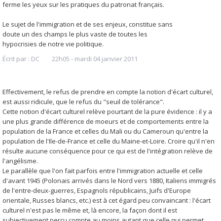
ferme les yeux sur les pratiques du patronat français.
Le sujet de l'immigration et de ses enjeux, constitue sans
doute un des champs le plus vaste de toutes les
hypocrisies de notre vie politique.
Écrit par :
DC
22h05
-
mardi 04
janvier 2011
Effectivement, le refus de prendre en compte la notion d'écart culturel,
est aussi ridicule, que le refus du "seuil de tolérance".
Cette notion d'écart culturel relève pourtant de la pure évidence : il y a
une plus grande différence de moeurs et de comportements entre la
population de la France et celles du Mali ou du Cameroun qu'entre la
population de l'Ile-de-France et celle du Maine-et-Loire. Croire qu'il n'en
résulte aucune conséquence pour ce qui est de l'intégration relève de
l'angélisme.
Le parallèle que l'on fait parfois entre l'immigration actuelle et celle
d'avant 1945 (Polonais arrivés dans le Nord vers 1880, Italiens immigrés
de l'entre-deux-guerres, Espagnols républicains, Juifs d'Europe
orientale, Russes blancs, etc.) est à cet égard peu convaincant : l'écart
culturel n'est pas le même et, là encore, la façon dont il est
subjectivement perçu compte au moins autant que celle qui permet