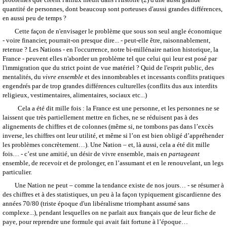
quantité de personnes, dont beaucoup sont porteuses d'aussi grandes différences,
en aussi peu de temps ?
Cette façon de n'envisager le problème que sous son seul angle économique
- voire financier, pourrait-on presque dire... - peut-elle être, raisonnablement,
retenue ? Les Nations - en l'occurrence, notre bi-millénaire nation historique, la
France - peuvent elles n'aborder un problème tel que celui qui leur est posé par
l'immigration que du strict point de vue matériel ? Quid de l'esprit public, des
mentalités, du
vivre ensemble
et des innombrables et incessants conflits pratiques
engendrés par de trop grandes différences culturelles (conflits dus aux interdits
religieux, vestimentaires, alimentaires, sociaux etc...)
Cela a été dit mille fois : la France est une personne, et les personnes ne se
laissent que très partiellement mettre en fiches, ne se réduisent pas à des
alignements de chiffres et de colonnes (même si, ne tombons pas dans l’excès
inverse, les chiffres ont leur utilité, et même si l’on est bien obligé d’appréhender
les problèmes concrètement…). Une Nation – et, là aussi, cela a été dit mille
fois… - c’est une amitié, un désir de vivre ensemble, mais en
partageant
ensemble, de recevoir et de prolonger, en l’assumant et en le renouvelant, un legs
particulier.
Une Nation ne peut – comme la tendance existe de nos jours… - se résumer à
des chiffres et à des statistiques, un peu à la façon typiquement giscardienne des
années 70/80 (triste époque d'un libéralisme triomphant assumé sans
complexe...), pendant lesquelles on ne parlait aux français que de leur fiche de
paye, pour reprendre une formule qui avait fait fortune à l’époque…