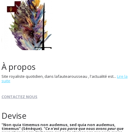
À propos
Site royaliste quotidien, dans lafautearousseau , l'actualité est...
Lire la
suite
CONTACTEZ NOUS
Devise
"Non quia timemus non audemus, sed quia non audemus,
timemus" (Sénèque).
"Ce n'est pas parce que nous avons peur que