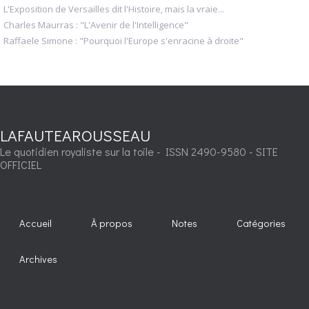
L'Exposition de Versailles dit l'Histoire, mais la vraie...
Charles Maurras : "L'Avenir de l'Intelligence"
Raffaele Simone : "Pourquoi l'Europe s'enracine à droite"
LAFAUTEAROUSSEAU
Le quotidien royaliste sur la toile - ISSN 2490-9580 - SITE
OFFICIEL
Accueil
À propos
Notes
Catégories
Archives