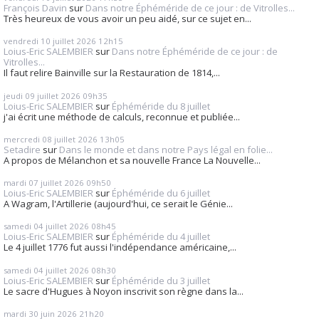
François Davin
sur
Dans notre Éphéméride de ce jour : de Vitrolles...
Très heureux de vous avoir un peu aidé, sur ce sujet en...
vendredi 10
juillet 2026
12h15
Loius-Eric SALEMBIER
sur
Dans notre Éphéméride de ce jour : de
Vitrolles...
Il faut relire Bainville sur la Restauration de 1814,...
jeudi 09
juillet 2026
09h35
Loius-Eric SALEMBIER
sur
Éphéméride du 8 juillet
j'ai écrit une méthode de calculs, reconnue et publiée...
mercredi 08
juillet 2026
13h05
Setadire
sur
Dans le monde et dans notre Pays légal en folie...
A propos de Mélanchon et sa nouvelle France La Nouvelle...
mardi 07
juillet 2026
09h50
Loius-Eric SALEMBIER
sur
Éphéméride du 6 juillet
A Wagram, l'Artillerie (aujourd'hui, ce serait le Génie...
samedi 04
juillet 2026
08h45
Loius-Eric SALEMBIER
sur
Éphéméride du 4 juillet
Le 4 juillet 1776 fut aussi l'indépendance américaine,...
samedi 04
juillet 2026
08h30
Loius-Eric SALEMBIER
sur
Éphéméride du 3 juillet
Le sacre d'Hugues à Noyon inscrivit son règne dans la...
mardi 30
juin 2026
21h20