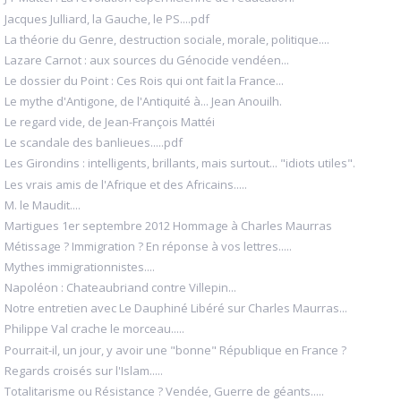
Jacques Julliard, la Gauche, le PS....pdf
La théorie du Genre, destruction sociale, morale, politique....
Lazare Carnot : aux sources du Génocide vendéen...
Le dossier du Point : Ces Rois qui ont fait la France...
Le mythe d'Antigone, de l'Antiquité à... Jean Anouilh.
Le regard vide, de Jean-François Mattéi
Le scandale des banlieues.....pdf
Les Girondins : intelligents, brillants, mais surtout... "idiots utiles".
Les vrais amis de l'Afrique et des Africains.....
M. le Maudit....
Martigues 1er septembre 2012 Hommage à Charles Maurras
Métissage ? Immigration ? En réponse à vos lettres.....
Mythes immigrationnistes....
Napoléon : Chateaubriand contre Villepin...
Notre entretien avec Le Dauphiné Libéré sur Charles Maurras...
Philippe Val crache le morceau.....
Pourrait-il, un jour, y avoir une "bonne" République en France ?
Regards croisés sur l'Islam.....
Totalitarisme ou Résistance ? Vendée, Guerre de géants.....