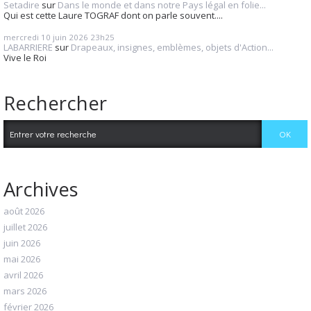
Setadire
sur
Dans le monde et dans notre Pays légal en folie...
Qui est cette Laure TOGRAF dont on parle souvent....
mercredi 10
juin 2026
23h25
LABARRIERE
sur
Drapeaux, insignes, emblèmes, objets d'Action...
Vive le Roi
Rechercher
Archives
août 2026
juillet 2026
juin 2026
mai 2026
avril 2026
mars 2026
février 2026