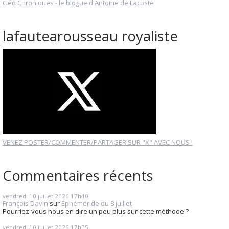
Géo Chroniques - le blogue d'Antoine de Lacoste
lafautearousseau royaliste
VENEZ POSTER/COMMENTER/PARTAGER SUR "X" AVEC NOUS !
Commentaires récents
vendredi 10
juillet 2026
17h40
François Davin
sur
Éphéméride du 8 juillet
Pourriez-vous nous en dire un peu plus sur cette méthode ?
vendredi 10
juillet 2026
17h35