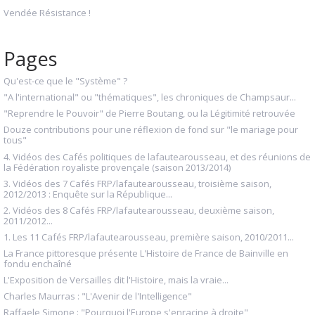
Vendée Résistance !
Pages
Qu'est-ce que le "Système" ?
"A l'international" ou "thématiques", les chroniques de Champsaur...
"Reprendre le Pouvoir" de Pierre Boutang, ou la Légitimité retrouvée
Douze contributions pour une réflexion de fond sur "le mariage pour
tous"
4. Vidéos des Cafés politiques de lafautearousseau, et des réunions de
la Fédération royaliste provençale (saison 2013/2014)
3. Vidéos des 7 Cafés FRP/lafautearousseau, troisième saison,
2012/2013 : Enquête sur la République...
2. Vidéos des 8 Cafés FRP/lafautearousseau, deuxième saison,
2011/2012...
1. Les 11 Cafés FRP/lafautearousseau, première saison, 2010/2011...
La France pittoresque présente L'Histoire de France de Bainville en
fondu enchaîné
L'Exposition de Versailles dit l'Histoire, mais la vraie...
Charles Maurras : "L'Avenir de l'Intelligence"
Raffaele Simone : "Pourquoi l'Europe s'enracine à droite"