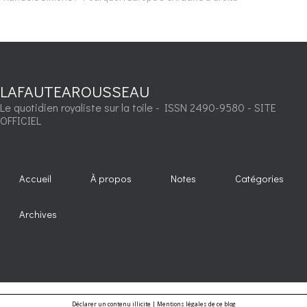
LAFAUTEAROUSSEAU
Le quotidien royaliste sur la toile - ISSN 2490-9580 - SITE
OFFICIEL
Accueil
À propos
Notes
Catégories
Archives
Déclarer un contenu illicite
|
Mentions légales de ce blog