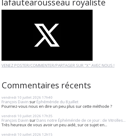
lafautearousseau royaliste
VENEZ POSTER/COMMENTER/PARTAGER SUR "X" AVEC NOUS !
Commentaires récents
vendredi 10
juillet 2026
17h40
François Davin
sur
Éphéméride du 8 juillet
Pourriez-vous nous en dire un peu plus sur cette méthode ?
vendredi 10
juillet 2026
17h35
François Davin
sur
Dans notre Éphéméride de ce jour : de Vitrolles...
Très heureux de vous avoir un peu aidé, sur ce sujet en...
vendredi 10
juillet 2026
12h15