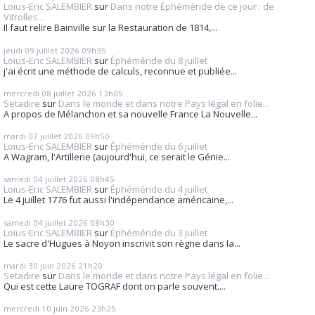
Loius-Eric SALEMBIER
sur
Dans notre Éphéméride de ce jour : de
Vitrolles...
Il faut relire Bainville sur la Restauration de 1814,...
jeudi 09
juillet 2026
09h35
Loius-Eric SALEMBIER
sur
Éphéméride du 8 juillet
j'ai écrit une méthode de calculs, reconnue et publiée...
mercredi 08
juillet 2026
13h05
Setadire
sur
Dans le monde et dans notre Pays légal en folie...
A propos de Mélanchon et sa nouvelle France La Nouvelle...
mardi 07
juillet 2026
09h50
Loius-Eric SALEMBIER
sur
Éphéméride du 6 juillet
A Wagram, l'Artillerie (aujourd'hui, ce serait le Génie...
samedi 04
juillet 2026
08h45
Loius-Eric SALEMBIER
sur
Éphéméride du 4 juillet
Le 4 juillet 1776 fut aussi l'indépendance américaine,...
samedi 04
juillet 2026
08h30
Loius-Eric SALEMBIER
sur
Éphéméride du 3 juillet
Le sacre d'Hugues à Noyon inscrivit son règne dans la...
mardi 30
juin 2026
21h20
Setadire
sur
Dans le monde et dans notre Pays légal en folie...
Qui est cette Laure TOGRAF dont on parle souvent....
mercredi 10
juin 2026
23h25