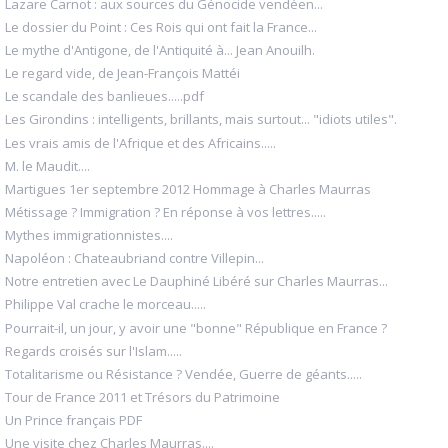
Lazare Carnot : aux sources du Génocide vendéen...
Le dossier du Point : Ces Rois qui ont fait la France...
Le mythe d'Antigone, de l'Antiquité à... Jean Anouilh.
Le regard vide, de Jean-François Mattéi
Le scandale des banlieues.....pdf
Les Girondins : intelligents, brillants, mais surtout... "idiots utiles".
Les vrais amis de l'Afrique et des Africains.....
M. le Maudit....
Martigues 1er septembre 2012 Hommage à Charles Maurras
Métissage ? Immigration ? En réponse à vos lettres.....
Mythes immigrationnistes....
Napoléon : Chateaubriand contre Villepin...
Notre entretien avec Le Dauphiné Libéré sur Charles Maurras...
Philippe Val crache le morceau.....
Pourrait-il, un jour, y avoir une "bonne" République en France ?
Regards croisés sur l'Islam.....
Totalitarisme ou Résistance ? Vendée, Guerre de géants.....
Tour de France 2011 et Trésors du Patrimoine
Un Prince français PDF
Une visite chez Charles Maurras....