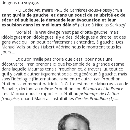
de gens du voyage.
- D'Eddie Aït, maire PRG de Carrières-sous-Poissy :
"En
tant qu'élu de gauche, et dans un souci de salubrité et de
sécurité publique, je demande leur évacuation et leur
expulsion dans les meilleurs délais"
(lettre à Nicolas Sarkozy).
Moralité : le vrai clivage n'est pas droite/gauche, mais
idéologues/non idéologues. Il y a des idéologues à droite, et des
gens avec qui l'on peut parfaitement s'entendre, à gauche. Des
Manuel Valls ou des Hubert Védrine nous le montrent tous les
jours....
Et qu'on n'aille pas croire que c'est, pour nous une
découverte : n'en prenons ici que l'exemple de la grande estime
dans laquelle Maurras tenait Proudhon et, à travers lui, tout ce
qu'il y avait d'authentiquement social et généreux à gauche, mais
sans l'idéologie (l'internationalisme entre autre, car Proudhon
était puissammment patriote...). Cette estime de Maurras - ou de
Bainville, dédiant au même Proudhon son
Bismarck et la France
-
est là pour nous le rappeler : c'était au
printemps de l'Action
française
, quand Maurras installait les
Cercles Proudhon (1)
........