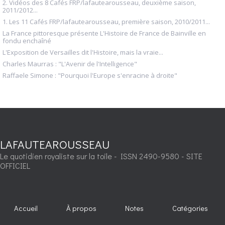
2. Vidéos des 8 Cafés FRP/lafautearousseau, deuxième saison,
2011/2012...
1. Les 11 Cafés FRP/lafautearousseau, première saison, 2010/2011...
La France pittoresque présente L'Histoire de France de Bainville en
fondu enchaîné
L'Exposition de Versailles dit l'Histoire, mais la vraie...
Charles Maurras : "L'Avenir de l'Intelligence"
Raffaele Simone : "Pourquoi l'Europe s'enracine à droite"
LAFAUTEAROUSSEAU
Le quotidien royaliste sur la toile - ISSN 2490-9580 - SITE
OFFICIEL
Accueil
À propos
Notes
Catégories