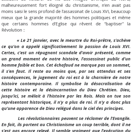
malheureusement fort éloigné du christianisme, n’en avait pas
moins saisi le sens profond de l’assassinat de Louis XVI, beaucoup
mieux que la grande majorité des hommes politiques et même
que certains hommes d’Eglise qui rêvent de “baptiser” la
Révolution ::
« Le 21 janvier, avec le meurtre du Roi-prêtre, s’achève
ce qu’on a appelé significativement la passion de Louis XVI.
Certes, c’est un répugnant scandale d’avoir présenté, comme
un grand moment de notre histoire, l’assassinat public d’un
homme faible et bon. Cet échafaud ne marque pas un sommet,
il s’en faut. Il reste au moins que, par ses attendus et ses
conséquences, le jugement du roi est à la charnière de notre
histoire contemporaine. Il symbolise la désacralisation de
cette histoire et la désincarnation du Dieu Chrétien. Dieu,
jusqu’ici, se mêlait à l’histoire par les Rois. Mais on tue son
représentant historique, il n’y a plus de roi. Il n’y a donc plus
qu’une apparence de Dieu relégué dans le ciel des principes.
Les révolutionnaires peuvent se réclamer de l’Evangile.
En fait, ils portent au Christianisme un coup terrible, dont il ne
s’est pas encore relevé. Il semble vraiment que l’exécution du