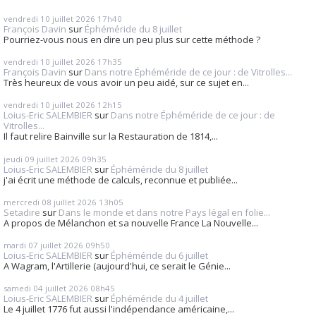
vendredi 10
juillet 2026
17h40
François Davin
sur
Éphéméride du 8 juillet
Pourriez-vous nous en dire un peu plus sur cette méthode ?
vendredi 10
juillet 2026
17h35
François Davin
sur
Dans notre Éphéméride de ce jour : de Vitrolles...
Très heureux de vous avoir un peu aidé, sur ce sujet en...
vendredi 10
juillet 2026
12h15
Loius-Eric SALEMBIER
sur
Dans notre Éphéméride de ce jour : de
Vitrolles...
Il faut relire Bainville sur la Restauration de 1814,...
jeudi 09
juillet 2026
09h35
Loius-Eric SALEMBIER
sur
Éphéméride du 8 juillet
j'ai écrit une méthode de calculs, reconnue et publiée...
mercredi 08
juillet 2026
13h05
Setadire
sur
Dans le monde et dans notre Pays légal en folie...
A propos de Mélanchon et sa nouvelle France La Nouvelle...
mardi 07
juillet 2026
09h50
Loius-Eric SALEMBIER
sur
Éphéméride du 6 juillet
A Wagram, l'Artillerie (aujourd'hui, ce serait le Génie...
samedi 04
juillet 2026
08h45
Loius-Eric SALEMBIER
sur
Éphéméride du 4 juillet
Le 4 juillet 1776 fut aussi l'indépendance américaine,...