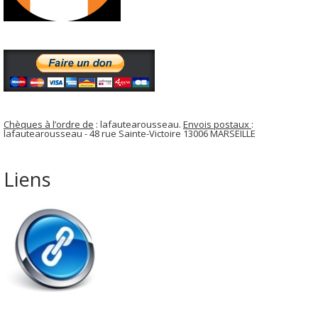
Chèques à l’ordre de
: lafautearousseau.
Envois postaux
:
lafautearousseau - 48 rue Sainte-Victoire 13006 MARSEILLE
Liens