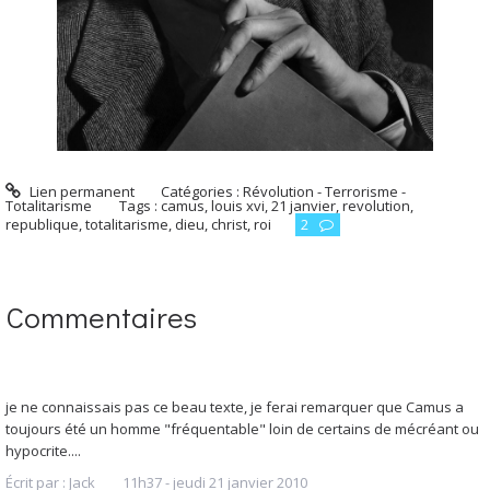
Lien permanent
Catégories :
Révolution - Terrorisme -
Totalitarisme
Tags :
camus
,
louis xvi
,
21 janvier
,
revolution
,
republique
,
totalitarisme
,
dieu
,
christ
,
roi
2
Commentaires
je ne connaissais pas ce beau texte, je ferai remarquer que Camus a
toujours été un homme "fréquentable" loin de certains de mécréant ou
hypocrite....
Écrit par :
Jack
11h37
-
jeudi 21
janvier 2010