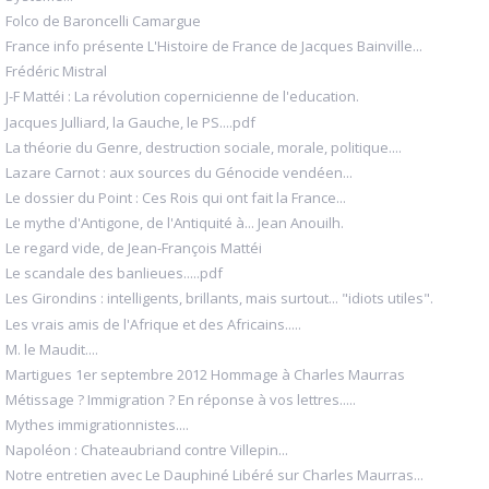
Folco de Baroncelli Camargue
France info présente L'Histoire de France de Jacques Bainville...
Frédéric Mistral
J-F Mattéi : La révolution copernicienne de l'education.
Jacques Julliard, la Gauche, le PS....pdf
La théorie du Genre, destruction sociale, morale, politique....
Lazare Carnot : aux sources du Génocide vendéen...
Le dossier du Point : Ces Rois qui ont fait la France...
Le mythe d'Antigone, de l'Antiquité à... Jean Anouilh.
Le regard vide, de Jean-François Mattéi
Le scandale des banlieues.....pdf
Les Girondins : intelligents, brillants, mais surtout... "idiots utiles".
Les vrais amis de l'Afrique et des Africains.....
M. le Maudit....
Martigues 1er septembre 2012 Hommage à Charles Maurras
Métissage ? Immigration ? En réponse à vos lettres.....
Mythes immigrationnistes....
Napoléon : Chateaubriand contre Villepin...
Notre entretien avec Le Dauphiné Libéré sur Charles Maurras...