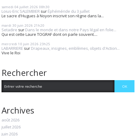
samedi 04
juillet 2026
08h30
Loius-Eric SALEMBIER
sur
Éphéméride du 3 juillet
Le sacre d'Hugues à Noyon inscrivit son règne dans la...
mardi 30
juin 2026
21h20
Setadire
sur
Dans le monde et dans notre Pays légal en folie...
Qui est cette Laure TOGRAF dont on parle souvent....
mercredi 10
juin 2026
23h25
LABARRIERE
sur
Drapeaux, insignes, emblèmes, objets d'Action...
Vive le Roi
Rechercher
Archives
août 2026
juillet 2026
juin 2026