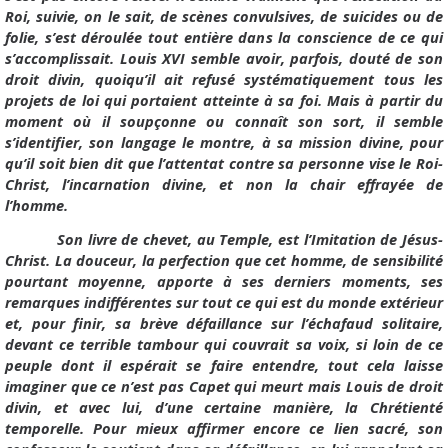
Roi, suivie, on le sait, de scènes convulsives, de suicides ou de
folie, s’est déroulée tout entière dans la conscience de ce qui
s’accomplissait. Louis XVI semble avoir, parfois, douté de son
droit divin, quoiqu’il ait refusé systématiquement tous les
projets de loi qui portaient atteinte à sa foi. Mais à partir du
moment où il soupçonne ou connaît son sort, il semble
s’identifier, son langage le montre, à sa mission divine, pour
qu’il soit bien dit que l’attentat contre sa personne vise le Roi-
Christ, l’incarnation divine, et non la chair effrayée de
l’homme.
Son livre de chevet, au Temple, est l’Imitation de Jésus-
Christ. La douceur, la perfection que cet homme, de sensibilité
pourtant moyenne, apporte à ses derniers moments, ses
remarques indifférentes sur tout ce qui est du monde extérieur
et, pour finir, sa brève défaillance sur l’échafaud solitaire,
devant ce terrible tambour qui couvrait sa voix, si loin de ce
peuple dont il espérait se faire entendre, tout cela laisse
imaginer que ce n’est pas Capet qui meurt mais Louis de droit
divin, et avec lui, d’une certaine manière, la Chrétienté
temporelle. Pour mieux affirmer encore ce lien sacré, son