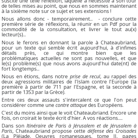
suscité une telle réflexion, laquelle a nécessité à son tour
de telles mises au point, que nous en sommes maintenant
à la sixième note sur ce sujet et ses extensions !
Nous allons donc - temporairement... - conclure cette
première série de réflexions, la réunir en un Pdf pour la
commodité de la consultation, et livrer le tout au(x)
lecteur(s)...
Nous le ferons en donnant la parole à Chateaubriand,
pour un texte qui semble écrit aujourd'hui, à d'infimes
détails près, ce qui montre bien que les
problématiques actuelles ne sont pas nouvelles, et que
le(s) problème(s) que nous avons aujourd'hui date(nt) de
fort longtemps...
Nous en étions, dans notre
prise de recul
, au rappel des
deux agressions militaires de l'Islam contre l'Europe (la
première à partir de 711 par l'Espagne, et la seconde à
partir de 1353 par la Grèce).
Entre ces deux assauts s'intercalent ce que l'on peut
considérer comme une
contre attaque
des Européens.
C'est du moins ainsi que le voit Chateaubriand. Encore une
fois, on croirait le texte écrit d'hier. A vos réactions.....
Dans son
Itinéraire de Paris à Jérusalem et de Jérusalem à
Paris
, Chateaubriand propose cette
défense des Croisades
(La Pléiade, Oeuvres romanesques, tome II, pages