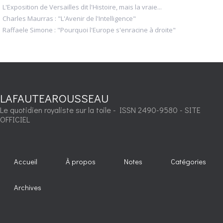
L'Exposition de Versailles dit l'Histoire, mais la vraie...
Charles Maurras : "L'Avenir de l'Intelligence"
Raffaele Simone : "Pourquoi l'Europe s'enracine à droite"
LAFAUTEAROUSSEAU
Le quotidien royaliste sur la toile - ISSN 2490-9580 - SITE
OFFICIEL
Accueil
À propos
Notes
Catégories
Archives