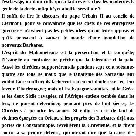
l'esclavage, ou d'un culte qui a fait revivre chez les modernes le
génie de la docte antiquité, et aboli la servitude ?
Il suffit de lire le discours du pape Urbain II au concile de
Clermont, pour se convaincre que les chefs de ces entreprises
guerrières n'avaient pas les petites idées qu'on leur suppose, et
qu'ils pensaient à sauver le monde d'une inondation de
nouveaux Barbares.
L'esprit du Mahométisme est la persécution et la conquête;
l'Evangile au contraire ne prêche que la tolérance et la paix.
Aussi les chrétiens supportèrent-ils pendant sept cent soixante-
quatre ans tous les maux que le fanatisme des Sarrasins leur
voulut faire souffrir; ils tâchèrent seulement d'intéresser en leur
faveur Charlemagne; mais ni les Espagne soumises, ni la Grèce
et les deux Sicile ravagées, ni l'Afrique entière tombée dans les
fers, ne purent déterminer, pendant près de huit siècles, les
Chrétiens à prendre les armes. Si enfin les cris de tant de
victimes égorgées en Orient, si les progrès des Barbares déjà aux
portes de Constantinople, réveillèrent la Chrétienté, et la firent
courir à sa propre défense, qui oserait dire que la cause des