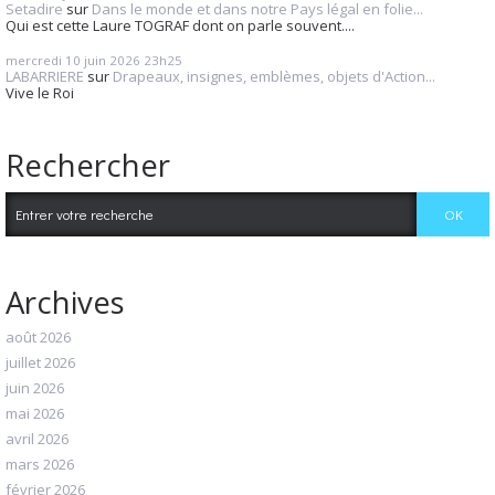
Setadire
sur
Dans le monde et dans notre Pays légal en folie...
Qui est cette Laure TOGRAF dont on parle souvent....
mercredi 10
juin 2026
23h25
LABARRIERE
sur
Drapeaux, insignes, emblèmes, objets d'Action...
Vive le Roi
Rechercher
Archives
août 2026
juillet 2026
juin 2026
mai 2026
avril 2026
mars 2026
février 2026