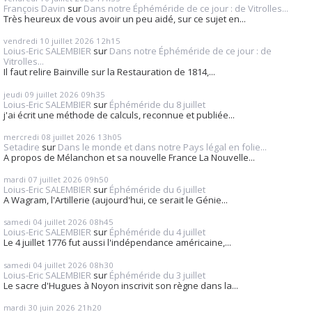
François Davin
sur
Dans notre Éphéméride de ce jour : de Vitrolles...
Très heureux de vous avoir un peu aidé, sur ce sujet en...
vendredi 10
juillet 2026
12h15
Loius-Eric SALEMBIER
sur
Dans notre Éphéméride de ce jour : de
Vitrolles...
Il faut relire Bainville sur la Restauration de 1814,...
jeudi 09
juillet 2026
09h35
Loius-Eric SALEMBIER
sur
Éphéméride du 8 juillet
j'ai écrit une méthode de calculs, reconnue et publiée...
mercredi 08
juillet 2026
13h05
Setadire
sur
Dans le monde et dans notre Pays légal en folie...
A propos de Mélanchon et sa nouvelle France La Nouvelle...
mardi 07
juillet 2026
09h50
Loius-Eric SALEMBIER
sur
Éphéméride du 6 juillet
A Wagram, l'Artillerie (aujourd'hui, ce serait le Génie...
samedi 04
juillet 2026
08h45
Loius-Eric SALEMBIER
sur
Éphéméride du 4 juillet
Le 4 juillet 1776 fut aussi l'indépendance américaine,...
samedi 04
juillet 2026
08h30
Loius-Eric SALEMBIER
sur
Éphéméride du 3 juillet
Le sacre d'Hugues à Noyon inscrivit son règne dans la...
mardi 30
juin 2026
21h20