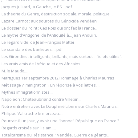
Jacques Julliard, la Gauche, le PS....pdf
La théorie du Genre, destruction sociale, morale, politique....
Lazare Carnot : aux sources du Génocide vendéen...
Le dossier du Point : Ces Rois qui ont fait la France...
Le mythe d'Antigone, de l'Antiquité à... Jean Anouilh.
Le regard vide, de Jean-François Mattéi
Le scandale des banlieues.....pdf
Les Girondins : intelligents, brillants, mais surtout... "idiots utiles".
Les vrais amis de l'Afrique et des Africains.....
M. le Maudit....
Martigues 1er septembre 2012 Hommage à Charles Maurras
Métissage ? Immigration ? En réponse à vos lettres.....
Mythes immigrationnistes....
Napoléon : Chateaubriand contre Villepin...
Notre entretien avec Le Dauphiné Libéré sur Charles Maurras...
Philippe Val crache le morceau.....
Pourrait-il, un jour, y avoir une "bonne" République en France ?
Regards croisés sur l'Islam.....
Totalitarisme ou Résistance ? Vendée, Guerre de géants.....