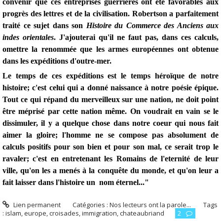
convenir que ces entreprises guerrières ont été favorables aux
progrès des lettres et de la civilisation. Robertson a parfaitement
traité ce sujet dans son
Histoire du Commerce des Anciens aux
indes orientales
. J'ajouterai qu'il ne faut pas, dans ces calculs,
omettre la renommée que les armes européennes ont obtenue
dans les expéditions d'outre-mer.
Le temps de ces expéditions est le temps héroïque de notre
histoire; c'est celui qui a donné naissance à notre poésie épique.
Tout ce qui répand du merveilleux sur une nation, ne doit point
être méprisé par cette nation même. On voudrait en vain se le
dissimuler, il y a quelque chose dans notre coeur qui nous fait
aimer la gloire; l'homme ne se compose pas absolument de
calculs positifs pour son bien et pour son mal, ce serait trop le
ravaler; c'est en entretenant les Romains de l'eternité de leur
ville, qu'on les a menés à la conquête du monde, et qu'on leur a
fait laisser dans l'histoire un nom éternel..."
Lien permanent
Catégories :
Nos lecteurs ont la parole...
Tags
:
islam
,
europe
,
croisades
,
immigration
,
chateaubriand
2