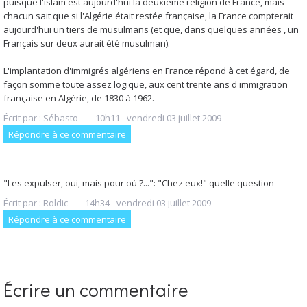
puisque l'islam est aujourd'hui la deuxième religion de France, mais
chacun sait que si l'Algérie était restée française, la France compterait
aujourd'hui un tiers de musulmans (et que, dans quelques années , un
Français sur deux aurait été musulman).
L'implantation d'immigrés algériens en France répond à cet égard, de
façon somme toute assez logique, aux cent trente ans d'immigration
française en Algérie, de 1830 à 1962.
Écrit par :
Sébasto
10h11
-
vendredi 03
juillet 2009
Répondre à ce commentaire
"Les expulser, oui, mais pour où ?...": "Chez eux!" quelle question
Écrit par :
Roldic
14h34
-
vendredi 03
juillet 2009
Répondre à ce commentaire
Écrire un commentaire