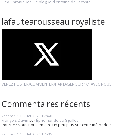
Géo Chroniques - le blogue d'Antoine de Lacoste
lafautearousseau royaliste
VENEZ POSTER/COMMENTER/PARTAGER SUR "X" AVEC NOUS !
Commentaires récents
vendredi 10
juillet 2026
17h40
François Davin
sur
Éphéméride du 8 juillet
Pourriez-vous nous en dire un peu plus sur cette méthode ?
vendredi 10
juillet 2026
17h35