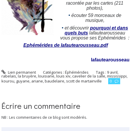
racontée par les cartes (211
photos),
•
écouter 59 morceaux de
musique,
•
et découvrir
pourquoi et dans
quels buts
lafautearousseau
vous propose ses Ephémérides :
Ephémérides de lafautearousseau.pdf
lafautearousseau
Lien permanent
Catégories :
Éphémérides
Tags :
9 avril
,
rabelais
,
la bruyère
,
louisiane
,
louis xiv
,
cavelier de la salle
,
mississippi
,
kourou
,
guyane
,
ariane
,
baudelaire
,
scott de martainville
0
Écrire un commentaire
NB : Les commentaires de ce blog sont modérés.