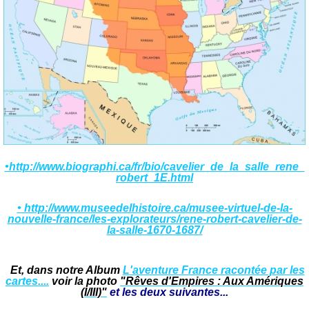
•http://www.biographi.ca/fr/bio/cavelier_de_la_salle_rene_
robert_1E.html
• http://www.museedelhistoire.ca/musee-virtuel-de-la-
nouvelle-france/les-explorateurs/rene-robert-cavelier-de-
la-salle-1670-1687/
Et, dans notre Album
L'aventure France racontée par les
cartes....
voir la photo
"Rêves d'Empires : Aux Amériques
(I/III)"
et les deux suivantes...