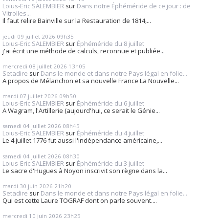
Loius-Eric SALEMBIER
sur
Dans notre Éphéméride de ce jour : de
Vitrolles...
Il faut relire Bainville sur la Restauration de 1814,...
jeudi 09
juillet 2026
09h35
Loius-Eric SALEMBIER
sur
Éphéméride du 8 juillet
j'ai écrit une méthode de calculs, reconnue et publiée...
mercredi 08
juillet 2026
13h05
Setadire
sur
Dans le monde et dans notre Pays légal en folie...
A propos de Mélanchon et sa nouvelle France La Nouvelle...
mardi 07
juillet 2026
09h50
Loius-Eric SALEMBIER
sur
Éphéméride du 6 juillet
A Wagram, l'Artillerie (aujourd'hui, ce serait le Génie...
samedi 04
juillet 2026
08h45
Loius-Eric SALEMBIER
sur
Éphéméride du 4 juillet
Le 4 juillet 1776 fut aussi l'indépendance américaine,...
samedi 04
juillet 2026
08h30
Loius-Eric SALEMBIER
sur
Éphéméride du 3 juillet
Le sacre d'Hugues à Noyon inscrivit son règne dans la...
mardi 30
juin 2026
21h20
Setadire
sur
Dans le monde et dans notre Pays légal en folie...
Qui est cette Laure TOGRAF dont on parle souvent....
mercredi 10
juin 2026
23h25