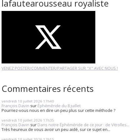
lafautearousseau royaliste
VENEZ POSTER/COMMENTER/PARTAGER SUR "X" AVEC NOUS !
Commentaires récents
vendredi 10
juillet 2026
17h40
François Davin
sur
Éphéméride du 8 juillet
Pourriez-vous nous en dire un peu plus sur cette méthode ?
vendredi 10
juillet 2026
17h35
François Davin
sur
Dans notre Éphéméride de ce jour : de Vitrolles...
Très heureux de vous avoir un peu aidé, sur ce sujet en...
vendredi 10
juillet 2026
12h15