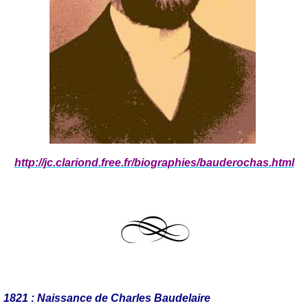
http://jc.clariond.free.fr/biographies/bauderochas.html
1821 : Naissance de Charles Baudelaire