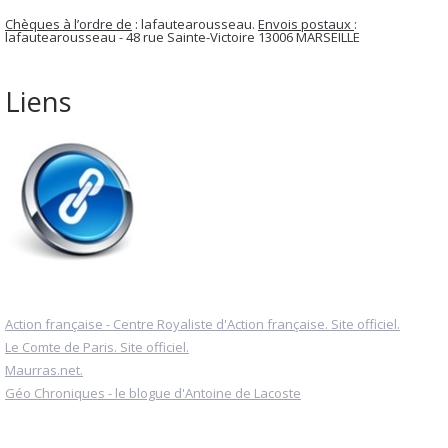
Chèques à l’ordre de
: lafautearousseau.
Envois postaux
:
lafautearousseau - 48 rue Sainte-Victoire 13006 MARSEILLE
Liens
Action française - Centre Royaliste d'Action française. Site officiel.
Le Comte de Paris. Site officiel.
Maurras.net.
Géo Chroniques - le blogue d'Antoine de Lacoste