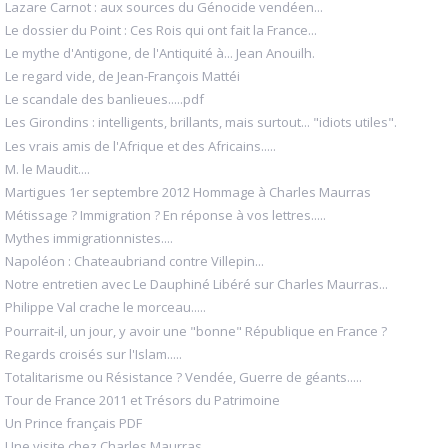
Lazare Carnot : aux sources du Génocide vendéen...
Le dossier du Point : Ces Rois qui ont fait la France...
Le mythe d'Antigone, de l'Antiquité à... Jean Anouilh.
Le regard vide, de Jean-François Mattéi
Le scandale des banlieues.....pdf
Les Girondins : intelligents, brillants, mais surtout... "idiots utiles".
Les vrais amis de l'Afrique et des Africains.....
M. le Maudit....
Martigues 1er septembre 2012 Hommage à Charles Maurras
Métissage ? Immigration ? En réponse à vos lettres.....
Mythes immigrationnistes....
Napoléon : Chateaubriand contre Villepin...
Notre entretien avec Le Dauphiné Libéré sur Charles Maurras...
Philippe Val crache le morceau.....
Pourrait-il, un jour, y avoir une "bonne" République en France ?
Regards croisés sur l'Islam.....
Totalitarisme ou Résistance ? Vendée, Guerre de géants.....
Tour de France 2011 et Trésors du Patrimoine
Un Prince français PDF
Une visite chez Charles Maurras....