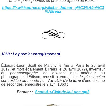
l'un des petits poèmes en prose du Spleen de Paris... :
https://fr.wikisource.org/wiki/Le_Joueur_g%C3%A9n%C3
%A9reux
1860 : Le premier enregistrement
Édouard-Léon Scott de Martinville (né à Paris le 25 avril
1817, et mort également à Paris le 26 avril 1879), inventeur
du
phonautographe,
de dix-sept ans antérieur au
phonographe d'Edison, réussit à enregistrer
le plus ancien
son restitué au monde :
un
Au clair de la lune
d'une dizaine
de secondes, enregistré le 9 avril 1860 :
Écouter :
Scott-Au-Clair-de-la-Lune.mp3