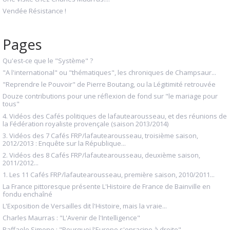
Vendée Résistance !
Pages
Qu'est-ce que le "Système" ?
"A l'international" ou "thématiques", les chroniques de Champsaur...
"Reprendre le Pouvoir" de Pierre Boutang, ou la Légitimité retrouvée
Douze contributions pour une réflexion de fond sur "le mariage pour
tous"
4. Vidéos des Cafés politiques de lafautearousseau, et des réunions de
la Fédération royaliste provençale (saison 2013/2014)
3. Vidéos des 7 Cafés FRP/lafautearousseau, troisième saison,
2012/2013 : Enquête sur la République...
2. Vidéos des 8 Cafés FRP/lafautearousseau, deuxième saison,
2011/2012...
1. Les 11 Cafés FRP/lafautearousseau, première saison, 2010/2011...
La France pittoresque présente L'Histoire de France de Bainville en
fondu enchaîné
L'Exposition de Versailles dit l'Histoire, mais la vraie...
Charles Maurras : "L'Avenir de l'Intelligence"
Raffaele Simone : "Pourquoi l'Europe s'enracine à droite"