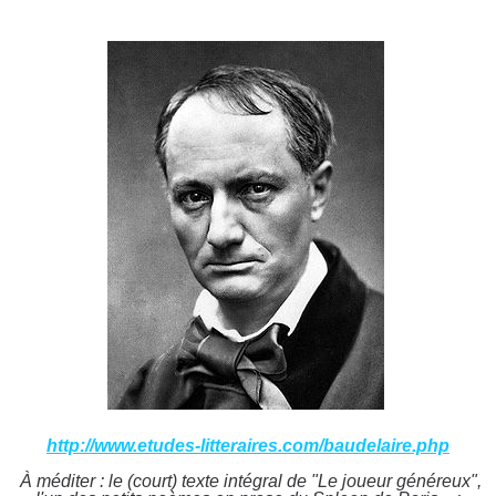
http://www.etudes-litteraires.com/baudelaire.php
À méditer : le (court) texte intégral de
"Le joueur généreux",