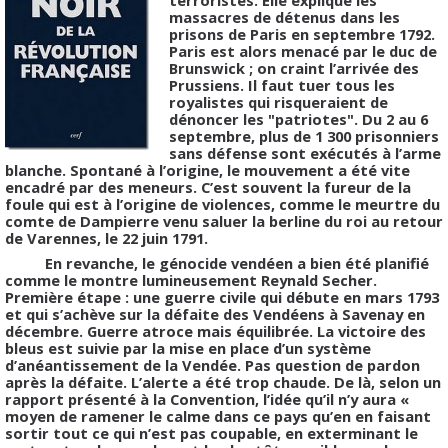
massacres de détenus dans les
prisons de Paris en septembre 1792.
Paris est alors menacé par le duc de
Brunswick ; on craint l’arrivée des
Prussiens. Il faut tuer tous les
royalistes qui risqueraient de
dénoncer les "patriotes". Du 2 au 6
septembre, plus de 1 300 prisonniers
sans défense sont exécutés à l’arme
blanche. Spontané à l’origine, le mouvement a été vite
encadré par des meneurs. C’est souvent la fureur de la
foule qui est à l’origine de violences, comme le meurtre du
comte de Dampierre venu saluer la berline du roi au retour
de Varennes, le 22 juin 1791.
En revanche, le génocide vendéen a bien été planifié
comme le montre lumineusement Reynald Secher.
Première étape : une guerre civile qui débute en mars 1793
et qui s’achève sur la défaite des Vendéens à Savenay en
décembre. Guerre atroce mais équilibrée. La victoire des
bleus est suivie par la mise en place d’un système
d’anéantissement de la Vendée. Pas question de pardon
après la défaite. L’alerte a été trop chaude. De là, selon un
rapport présenté à la Convention, l’idée qu’il n’y aura «
moyen de ramener le calme dans ce pays qu’en en faisant
sortir tout ce qui n’est pas coupable, en exterminant le