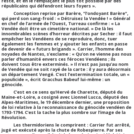
reste, et en le remplaçant le plus tôt possible par des
républicains qui défendront leurs foyers ».
Conception reprise par Barère, "l’ondoyant Barère",
qui perd son sang-froid : « Détruisez la Vendée ! » Général
en chef de l’armée de l’Ouest, Turreau confirme : « La
Vendée doit être un cimetière national. » De là les
innombrables scènes d’horreur décrites par Secher : il faut
empêcher les Vendéens de se reproduire, donc, tuer
également les femmes et y ajouter les enfants en passe
de devenir de « futurs brigands ». Carrier, l’homme des
noyades de Nantes, s’exclame : « Qu’on ne vienne pas nous
parler d’humanité envers ces féroces Vendéens ; ils
doivent tous être exterminés. » Il n’est pas jusqu’au nom
de Vendée qui ne soit rayé de la carte : il y aura désormais
un département Vengé. C’est l’extermination totale, un «
populicide », écrit Gracchus Babeuf lui-même : un
génocide.
C’est en ce sens qu’Hervé de Charette, député du
Maine-et-Loire, a cosigné avec Lionnel Lucca, député des
Alpes-Maritimes, le 19 décembre dernier, une proposition
de loi relative à la reconnaissance du génocide vendéen de
1793-1794. C’est la tache la plus sombre sur l’image de la
Révolution.
Les thermidoriens le comprirent : Carrier fut arrêté,
jugé et exécuté après la chute de Robespierre. Par ses