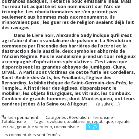
outrances sadiques, il était le bouc émissaire idéal. Mais
Turreau fut acquitté et son nom inscrit sur l’Arc de
triomphe. Les révolutionnaires ne s’en prirent pas
seulement aux hommes mais aux monuments. Ils
n’innovaient pas ; les guerres de religion avaient déjà fait
des ravages.
Dans le Livre noir, Alexandre Gady indique qu’il s’est
agi d’abord d’un « vandalisme de pulsion ». La Révolution
commence par l’incendie des barrières de l’octroi et la
destruction de la Bastille, deux symboles abhorrés de
l’Ancien Régime. Puis le vandalisme prend un tour religieux
accompagné d’opérations spéculatives. C’est ainsi que
disparaissent les grandes abbayes de Jumièges, Cluny,
Orval… À Paris sont victimes de cette furie les Cordeliers,
Saint-André-des-Arts, les Feuillants, l’église des
Bernardins, la bibliothèque de Saint-Germain-des-Prés, le
Temple… À l’intérieur des églises, disparaissent le
mobilier, les objets liturgiques, les vitraux, les tombaux.
Combien de grands hommes, dont Montesquieu, ont leurs
cendres jetées à la Seine ou à l’égout.
(à suivre.....)
Lien permanent
Catégories :
Révolution - Terrorisme -
Totalitarisme
Tags :
revolution
,
totalitarisme
,
republique
,
royauté
,
terreur
,
genocide vendéen
,
communisme
0
Les commentaires sont fermés.