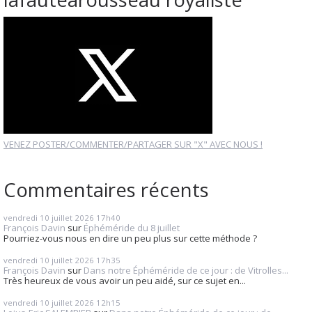
VENEZ POSTER/COMMENTER/PARTAGER SUR "X" AVEC NOUS !
Commentaires récents
vendredi 10
juillet 2026
17h40
François Davin
sur
Éphéméride du 8 juillet
Pourriez-vous nous en dire un peu plus sur cette méthode ?
vendredi 10
juillet 2026
17h35
François Davin
sur
Dans notre Éphéméride de ce jour : de Vitrolles...
Très heureux de vous avoir un peu aidé, sur ce sujet en...
vendredi 10
juillet 2026
12h15