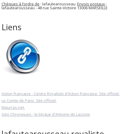
Chèques à l’ordre de
: lafautearousseau.
Envois postaux
:
lafautearousseau - 48 rue Sainte-Victoire 13006 MARSEILLE
Liens
Action française - Centre Royaliste d'Action française. Site officiel.
Le Comte de Paris. Site officiel.
Maurras.net.
Géo Chroniques - le blogue d'Antoine de Lacoste
lafautearousseau royaliste