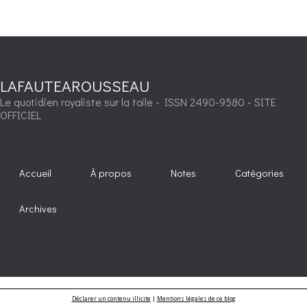
LAFAUTEAROUSSEAU
Le quotidien royaliste sur la toile - ISSN 2490-9580 - SITE
OFFICIEL
Accueil
À propos
Notes
Catégories
Archives
Déclarer un contenu illicite
|
Mentions légales de ce blog