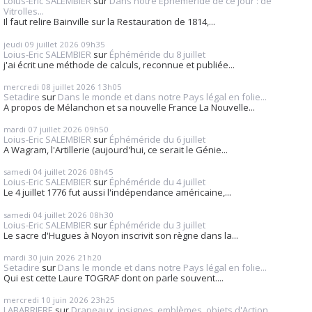
Loius-Eric SALEMBIER
sur
Dans notre Éphéméride de ce jour : de
Vitrolles...
Il faut relire Bainville sur la Restauration de 1814,...
jeudi 09
juillet 2026
09h35
Loius-Eric SALEMBIER
sur
Éphéméride du 8 juillet
j'ai écrit une méthode de calculs, reconnue et publiée...
mercredi 08
juillet 2026
13h05
Setadire
sur
Dans le monde et dans notre Pays légal en folie...
A propos de Mélanchon et sa nouvelle France La Nouvelle...
mardi 07
juillet 2026
09h50
Loius-Eric SALEMBIER
sur
Éphéméride du 6 juillet
A Wagram, l'Artillerie (aujourd'hui, ce serait le Génie...
samedi 04
juillet 2026
08h45
Loius-Eric SALEMBIER
sur
Éphéméride du 4 juillet
Le 4 juillet 1776 fut aussi l'indépendance américaine,...
samedi 04
juillet 2026
08h30
Loius-Eric SALEMBIER
sur
Éphéméride du 3 juillet
Le sacre d'Hugues à Noyon inscrivit son règne dans la...
mardi 30
juin 2026
21h20
Setadire
sur
Dans le monde et dans notre Pays légal en folie...
Qui est cette Laure TOGRAF dont on parle souvent....
mercredi 10
juin 2026
23h25
LABARRIERE
sur
Drapeaux, insignes, emblèmes, objets d'Action...