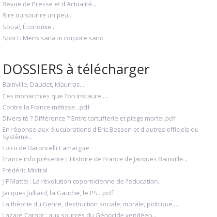
Revue de Presse et d'Actualité...
Rire ou sourire un peu...
Social, Économie...
Sport : Mens sana in corpore sano
DOSSIERS à télécharger
Bainville, Daudet, Maurras....
Ces monarchies que l'on instaure.....
Contre la France métisse...pdf
Diversité ? Différence ? Entre tartufferie et piège mortel.pdf
En réponse aux élucubrations d'Eric Besson et d'autres officiels du
Système...
Folco de Baroncelli Camargue
France info présente L'Histoire de France de Jacques Bainville...
Frédéric Mistral
J-F Mattéi : La révolution copernicienne de l'education.
Jacques Julliard, la Gauche, le PS....pdf
La théorie du Genre, destruction sociale, morale, politique....
Lazare Carnot : aux sources du Génocide vendéen...