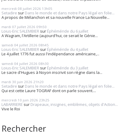
mercredi 08
juillet 2026
13h05
Setadire
sur
Dans le monde et dans notre Pays légal en folie...
A propos de Mélanchon et sa nouvelle France La Nouvelle...
mardi 07
juillet 2026
09h50
Loius-Eric SALEMBIER
sur
Éphéméride du 6 juillet
A Wagram, l'Artillerie (aujourd'hui, ce serait le Génie...
samedi 04
juillet 2026
08h45
Loius-Eric SALEMBIER
sur
Éphéméride du 4 juillet
Le 4 juillet 1776 fut aussi l'indépendance américaine,...
samedi 04
juillet 2026
08h30
Loius-Eric SALEMBIER
sur
Éphéméride du 3 juillet
Le sacre d'Hugues à Noyon inscrivit son règne dans la...
mardi 30
juin 2026
21h20
Setadire
sur
Dans le monde et dans notre Pays légal en folie...
Qui est cette Laure TOGRAF dont on parle souvent....
mercredi 10
juin 2026
23h25
LABARRIERE
sur
Drapeaux, insignes, emblèmes, objets d'Action...
Vive le Roi
Rechercher