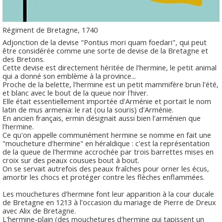
Régiment de Bretagne, 1740
Adjonction de la devise "Pontius mori quam foedari", qui peut
être considérée comme une sorte de devise de la Bretagne et
des Bretons.
Cette devise est directement héritée de l'hermine, le petit animal
qui a donné son emblème à la province...
Proche de la belette, l'hermine est un petit mammifère brun l'été,
et blanc avec le bout de la queue noir l'hiver.
Elle était essentiellement importée d'Arménie et portait le nom
latin de mus armenia: le rat (ou la souris) d'Arménie.
En ancien français, ermin désignait aussi bien l'arménien que
l'hermine.
Ce qu'on appelle communément hermine se nomme en fait une
"moucheture d'hermine" en héraldique : c'est la représentation
de la queue de l'hermine accrochée par trois barrettes mises en
croix sur des peaux cousues bout à bout.
On se servait autrefois des peaux fraîches pour orner les écus,
amortir les chocs et protéger contre les flèches enflammées.
Les mouchetures d'hermine font leur apparition à la cour ducale
de Bretagne en 1213 à l'occasion du mariage de Pierre de Dreux
avec Alix de Bretagne.
L'hermine-plain (des mouchetures d'hermine qui tapissent un