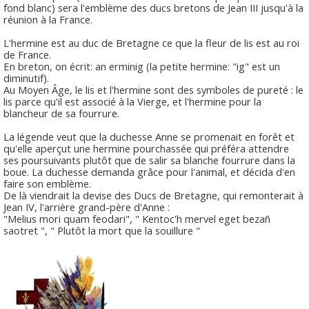
fond blanc) sera l'emblème des ducs bretons de Jean III jusqu'à la
réunion à la France.
L'hermine est au duc de Bretagne ce que la fleur de lis est au roi
de France.
En breton, on écrit: an erminig (la petite hermine: "ig" est un
diminutif).
Au Moyen Âge, le lis et l'hermine sont des symboles de pureté : le
lis parce qu'il est associé à la Vierge, et l'hermine pour la
blancheur de sa fourrure.
La légende veut que la duchesse Anne se promenait en forêt et
qu'elle aperçut une hermine pourchassée qui préféra attendre
ses poursuivants plutôt que de salir sa blanche fourrure dans la
boue. La duchesse demanda grâce pour l'animal, et décida d'en
faire son emblème.
De là viendrait la devise des Ducs de Bretagne, qui remonterait à
Jean IV, l'arrière grand-père d'Anne :
"Melius mori quam feodari", " Kentoc'h mervel eget bezañ
saotret ", " Plutôt la mort que la souillure "