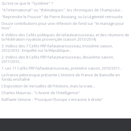
Qu'est-ce que le "Système" ?
"A l'international" ou "thématiques", les chroniques de Champsaur...
"Reprendre le Pouvoir" de Pierre Boutang, ou la Légitimité retrouvée
Douze contributions pour une réflexion de fond sur "le mariage pour
tous"
4. Vidéos des Cafés politiques de lafautearousseau, et des réunions de
la Fédération royaliste provençale (saison 2013/2014)
3. Vidéos des 7 Cafés FRP/lafautearousseau, troisième saison,
2012/2013 : Enquête sur la République...
2. Vidéos des 8 Cafés FRP/lafautearousseau, deuxième saison,
2011/2012...
1. Les 11 Cafés FRP/lafautearousseau, première saison, 2010/2011...
La France pittoresque présente L'Histoire de France de Bainville en
fondu enchaîné
L'Exposition de Versailles dit l'Histoire, mais la vraie...
Charles Maurras : "L'Avenir de l'Intelligence"
Raffaele Simone : "Pourquoi l'Europe s'enracine à droite"