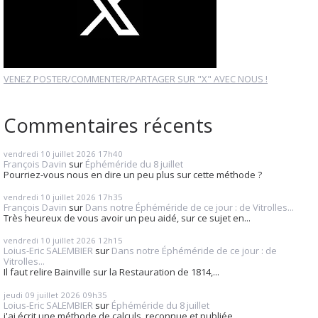
VENEZ POSTER/COMMENTER/PARTAGER SUR "X" AVEC NOUS !
Commentaires récents
vendredi 10
juillet 2026
17h40
François Davin
sur
Éphéméride du 8 juillet
Pourriez-vous nous en dire un peu plus sur cette méthode ?
vendredi 10
juillet 2026
17h35
François Davin
sur
Dans notre Éphéméride de ce jour : de Vitrolles...
Très heureux de vous avoir un peu aidé, sur ce sujet en...
vendredi 10
juillet 2026
12h15
Loius-Eric SALEMBIER
sur
Dans notre Éphéméride de ce jour : de
Vitrolles...
Il faut relire Bainville sur la Restauration de 1814,...
jeudi 09
juillet 2026
09h35
Loius-Eric SALEMBIER
sur
Éphéméride du 8 juillet
j'ai écrit une méthode de calculs, reconnue et publiée...