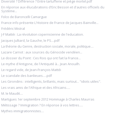
Diversité ? Différence ? Entre tartufferie et piège mortel.pdf
En réponse aux élucubrations d'Eric Besson et d'autres officiels du
Système...
Folco de Baroncelli Camargue
France info présente L'Histoire de France de Jacques Bainville...
Frédéric Mistral
J-F Mattéi : La révolution copernicienne de l'education.
Jacques Julliard, la Gauche, le PS....pdf
La théorie du Genre, destruction sociale, morale, politique....
Lazare Carnot : aux sources du Génocide vendéen...
Le dossier du Point : Ces Rois qui ont fait la France...
Le mythe d'Antigone, de l'Antiquité à... Jean Anouilh.
Le regard vide, de Jean-François Mattéi
Le scandale des banlieues.....pdf
Les Girondins : intelligents, brillants, mais surtout... "idiots utiles".
Les vrais amis de l'Afrique et des Africains.....
M. le Maudit....
Martigues 1er septembre 2012 Hommage à Charles Maurras
Métissage ? Immigration ? En réponse à vos lettres.....
Mythes immigrationnistes....