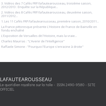
3. Vidéos des 7 Cafés FRP/lafautearousseau, troisième saison,
2012/2013 : Enquête sur la République...
2. Vidéos des 8 Cafés FRP/lafautearousseau, deuxième saison,
2011/2012...
1. Les 11 Cafés FRP/lafautearousseau, première saison, 2010/2011...
La France pittoresque présente L'Histoire de France de Bainville en
fondu enchaîné
L'Exposition de Versailles dit l'Histoire, mais la vraie...
Charles Maurras : "L'Avenir de l'Intelligence"
Raffaele Simone : "Pourquoi l'Europe s'enracine à droite"
LAFAUTEAROUSSEAU
Le quotidien royaliste sur la toile - ISSN 2490-9580 - SITE
OFFICIEL