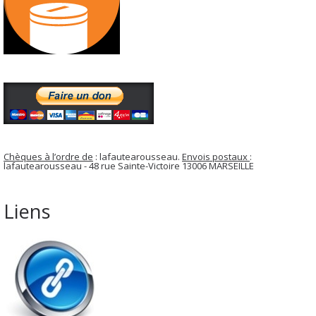
Chèques à l’ordre de
: lafautearousseau.
Envois postaux
:
lafautearousseau - 48 rue Sainte-Victoire 13006 MARSEILLE
Liens