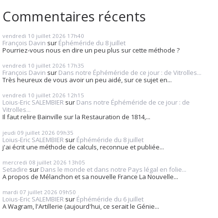
Commentaires récents
vendredi 10
juillet 2026
17h40
François Davin
sur
Éphéméride du 8 juillet
Pourriez-vous nous en dire un peu plus sur cette méthode ?
vendredi 10
juillet 2026
17h35
François Davin
sur
Dans notre Éphéméride de ce jour : de Vitrolles...
Très heureux de vous avoir un peu aidé, sur ce sujet en...
vendredi 10
juillet 2026
12h15
Loius-Eric SALEMBIER
sur
Dans notre Éphéméride de ce jour : de
Vitrolles...
Il faut relire Bainville sur la Restauration de 1814,...
jeudi 09
juillet 2026
09h35
Loius-Eric SALEMBIER
sur
Éphéméride du 8 juillet
j'ai écrit une méthode de calculs, reconnue et publiée...
mercredi 08
juillet 2026
13h05
Setadire
sur
Dans le monde et dans notre Pays légal en folie...
A propos de Mélanchon et sa nouvelle France La Nouvelle...
mardi 07
juillet 2026
09h50
Loius-Eric SALEMBIER
sur
Éphéméride du 6 juillet
A Wagram, l'Artillerie (aujourd'hui, ce serait le Génie...