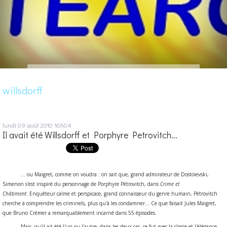
willsdorff
lundi 09
août 2010
16h04
Il avait été Willsdorff et Porphyre Petrovitch...
... ou Maigret, comme on voudra : on sait que, grand admirateur de Dostoïevski,
Simenon s'est inspiré du personnage de Porphyre Pétrovitch, dans
Crime et
Châtiment
. Enquêteur calme et perspicace, grand connaisseur du genre humain, Pétrovitch
cherche à comprendre les criminels, plus qu'à les condamner... Ce que faisait Jules Maigret,
que Bruno Crémer a remarquablement incarné dans 55 épisodes.
Mais, qu'il ait été l'un ou l'autre, dans les deux cas, ce fut avec la classe et l'élégance