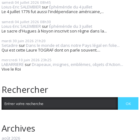
samedi 04
juillet 2026
08h45
Loius-Eric SALEMBIER
sur
Éphéméride du 4 juillet
Le 4 juillet 1776 fut aussi l'indépendance américaine,...
samedi 04
juillet 2026
08h30
Loius-Eric SALEMBIER
sur
Éphéméride du 3 juillet
Le sacre d'Hugues à Noyon inscrivit son règne dans la...
mardi 30
juin 2026
21h20
Setadire
sur
Dans le monde et dans notre Pays légal en folie...
Qui est cette Laure TOGRAF dont on parle souvent....
mercredi 10
juin 2026
23h25
LABARRIERE
sur
Drapeaux, insignes, emblèmes, objets d'Action...
Vive le Roi
Rechercher
Archives
août 2026