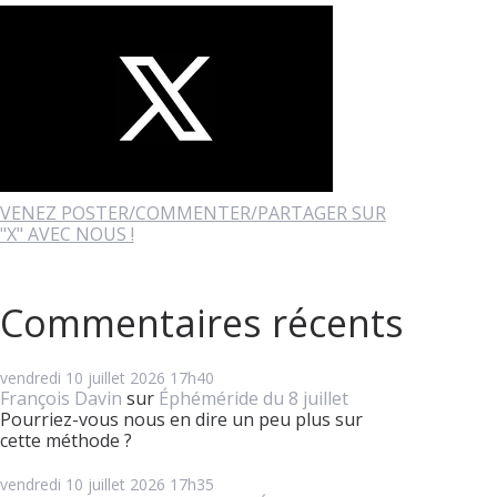
VENEZ POSTER/COMMENTER/PARTAGER SUR
"X" AVEC NOUS !
Commentaires récents
vendredi 10
juillet 2026
17h40
François Davin
sur
Éphéméride du 8 juillet
Pourriez-vous nous en dire un peu plus sur
cette méthode ?
vendredi 10
juillet 2026
17h35