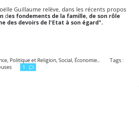
le Guillaume relève, dans les récents propos
on
d
es fondements de la famille, de
son rôle
me des devoirs de l'Etat à son égard".
ance
,
Politique et Religion
,
Social, Économie...
Tags :
euses
1