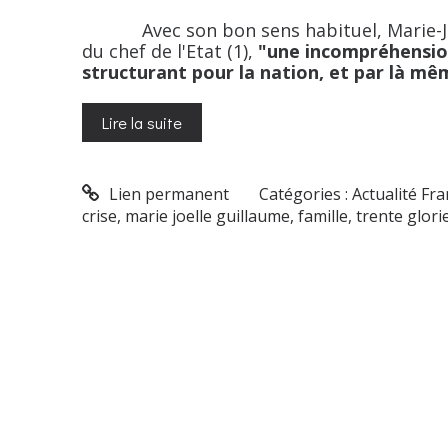
Avec son bon sens habituel, Marie-Joël
du chef de l'Etat (1),
"une incompréhensi
structurant pour la nation, et par là mê
Lire la suite
Lien permanent
Catégories :
Actualité Fr
crise
,
marie joelle guillaume
,
famille
,
trente glori