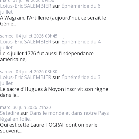
mardi 07
juillet 2026
09h50
Loius-Eric SALEMBIER
sur
Éphéméride du 6
juillet
A Wagram, l'Artillerie (aujourd'hui, ce serait le
Génie...
samedi 04
juillet 2026
08h45
Loius-Eric SALEMBIER
sur
Éphéméride du 4
juillet
Le 4 juillet 1776 fut aussi l'indépendance
américaine,...
samedi 04
juillet 2026
08h30
Loius-Eric SALEMBIER
sur
Éphéméride du 3
juillet
Le sacre d'Hugues à Noyon inscrivit son règne
dans la...
mardi 30
juin 2026
21h20
Setadire
sur
Dans le monde et dans notre Pays
légal en folie...
Qui est cette Laure TOGRAF dont on parle
souvent....