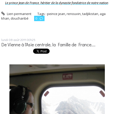
Le prince Jean de France, héritier de la dynastie fondatrice de notre nation
Lien permanent
Tags :
peince jean
,
renouvin
,
tadjikistan
,
aga
khan
,
douchanbé
0
lundi 08
août 2011
00h25
De Vienne à l'Asie centrale, la Famille de France....