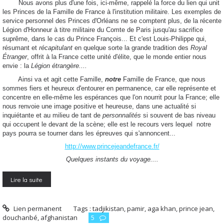
Nous avons plus d'une fois, ici-même, rappelé la force du lien qui unit
les Princes de la Famille de France à l'institution militaire. Les exemples de
service personnel des Princes d'Orléans ne se comptent plus, de la récente
Légion d'Honneur à titre militaire du Comte de Paris jusqu'au sacrifice
suprême, dans le cas du Prince François... Et c'est Louis-Philippe qui,
résumant et
récapitulant
en quelque sorte la grande tradition des
Royal
Étranger
, offrit à la France cette unité d'élite, que le monde entier nous
envie : la
Légion étrangère....
Ainsi va et agit cette Famille,
notre
Famille de France, que nous
sommes fiers et heureux d'entourer en permanence, car elle représente et
concentre en elle-même les espérances que l'on nourrit pour la France; elle
nous renvoie une image positive et heureuse, dans une actualité si
inquiétante et au milieu de tant de
personnalités
si souvent de bas niveau
qui occupent le devant de la scène; elle est le recours vers lequel notre
pays pourra se tourner dans les épreuves qui s'annoncent...
http://www.princejeandefrance.fr/
Quelques instants du voyage....
Lire la suite
Lien permanent
Tags :
tadjikistan
,
pamir
,
aga khan
,
prince jean
,
douchanbé
,
afghanistan
5