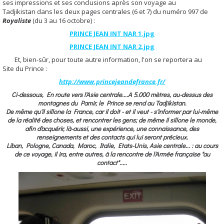
ses impressions et ses conclusions après son voyage au
Tadjikistan dans les deux pages centrales (6 et 7) du numéro 997 de
Royaliste
(du 3 au 16 octobre) :
PRINCE JEAN INT NAR 1.jpg
PRINCE JEAN INT NAR 2.jpg
Et, bien-sûr, pour toute autre information, l'on se reportera au
Site du Prince :
http://www.princejeandefrance.fr/
Ci-dessous, En route vers l'Asie centrale....
A 5.000 mètres, au-dessus des
montagnes du Pamir, le Prince se rend au Tadjikistan.
De même qu'il sillone la France, car il doit - et il veut - s'informer par lui-même
de la réalité des choses, et rencontrer les gens; de même il sillone le monde,
afin d'acquérir, là-aussi, une expérience, une connaissance, des
renseignements et des contacts qui lui seront précieux.
Liban, Pologne, Canada, Maroc, Italie, Etats-Unis, Asie centrale... : au cours
de ce voyage, il ira, entre autres, à la rencontre de l'Armée française "au
contact".....