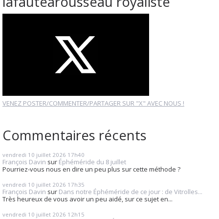
lafautearousseau royaliste
VENEZ POSTER/COMMENTER/PARTAGER SUR "X" AVEC NOUS !
Commentaires récents
vendredi 10
juillet 2026
17h40
François Davin
sur
Éphéméride du 8 juillet
Pourriez-vous nous en dire un peu plus sur cette méthode ?
vendredi 10
juillet 2026
17h35
François Davin
sur
Dans notre Éphéméride de ce jour : de Vitrolles...
Très heureux de vous avoir un peu aidé, sur ce sujet en...
vendredi 10
juillet 2026
12h15