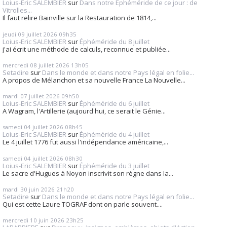
Loius-Eric SALEMBIER
sur
Dans notre Éphéméride de ce jour : de
Vitrolles...
Il faut relire Bainville sur la Restauration de 1814,...
jeudi 09
juillet 2026
09h35
Loius-Eric SALEMBIER
sur
Éphéméride du 8 juillet
j'ai écrit une méthode de calculs, reconnue et publiée...
mercredi 08
juillet 2026
13h05
Setadire
sur
Dans le monde et dans notre Pays légal en folie...
A propos de Mélanchon et sa nouvelle France La Nouvelle...
mardi 07
juillet 2026
09h50
Loius-Eric SALEMBIER
sur
Éphéméride du 6 juillet
A Wagram, l'Artillerie (aujourd'hui, ce serait le Génie...
samedi 04
juillet 2026
08h45
Loius-Eric SALEMBIER
sur
Éphéméride du 4 juillet
Le 4 juillet 1776 fut aussi l'indépendance américaine,...
samedi 04
juillet 2026
08h30
Loius-Eric SALEMBIER
sur
Éphéméride du 3 juillet
Le sacre d'Hugues à Noyon inscrivit son règne dans la...
mardi 30
juin 2026
21h20
Setadire
sur
Dans le monde et dans notre Pays légal en folie...
Qui est cette Laure TOGRAF dont on parle souvent....
mercredi 10
juin 2026
23h25