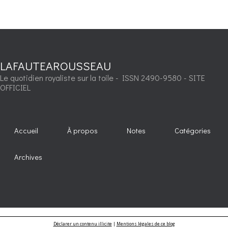
LAFAUTEAROUSSEAU
Le quotidien royaliste sur la toile - ISSN 2490-9580 - SITE
OFFICIEL
Accueil
À propos
Notes
Catégories
Archives
Déclarer un contenu illicite
|
Mentions légales de ce blog