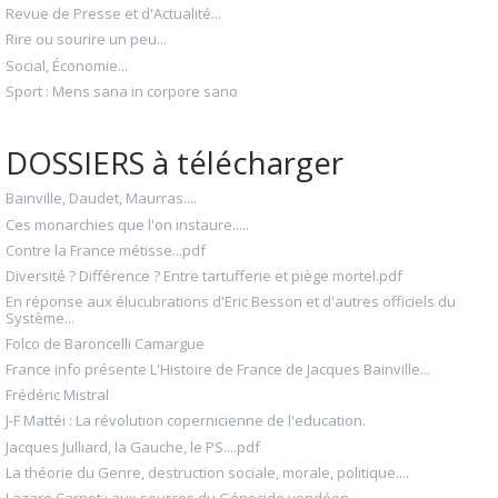
Revue de Presse et d'Actualité...
Rire ou sourire un peu...
Social, Économie...
Sport : Mens sana in corpore sano
DOSSIERS à télécharger
Bainville, Daudet, Maurras....
Ces monarchies que l'on instaure.....
Contre la France métisse...pdf
Diversité ? Différence ? Entre tartufferie et piège mortel.pdf
En réponse aux élucubrations d'Eric Besson et d'autres officiels du
Système...
Folco de Baroncelli Camargue
France info présente L'Histoire de France de Jacques Bainville...
Frédéric Mistral
J-F Mattéi : La révolution copernicienne de l'education.
Jacques Julliard, la Gauche, le PS....pdf
La théorie du Genre, destruction sociale, morale, politique....
Lazare Carnot : aux sources du Génocide vendéen...