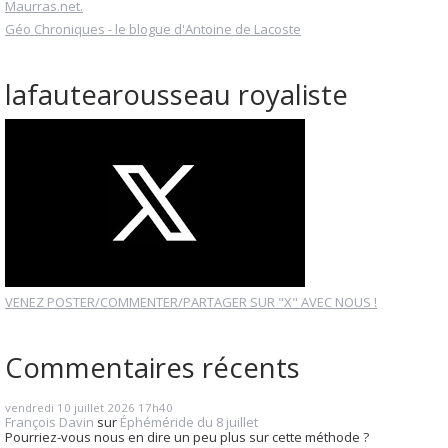
Maurras.net.
Géo Chroniques - le blogue d'Antoine de Lacoste
lafautearousseau royaliste
VENEZ POSTER/COMMENTER/PARTAGER SUR "X" AVEC NOUS !
Commentaires récents
vendredi 10
juillet 2026
17h40
François Davin
sur
Éphéméride du 8 juillet
Pourriez-vous nous en dire un peu plus sur cette méthode ?