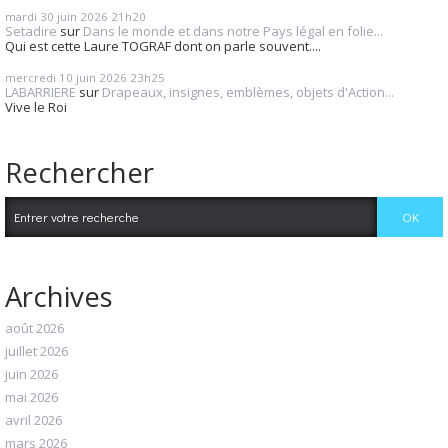
mardi 30
juin 2026
21h20
Setadire
sur
Dans le monde et dans notre Pays légal en folie...
Qui est cette Laure TOGRAF dont on parle souvent....
mercredi 10
juin 2026
23h25
LABARRIERE
sur
Drapeaux, insignes, emblèmes, objets d'Action...
Vive le Roi
Rechercher
Archives
août 2026
juillet 2026
juin 2026
mai 2026
avril 2026
mars 2026