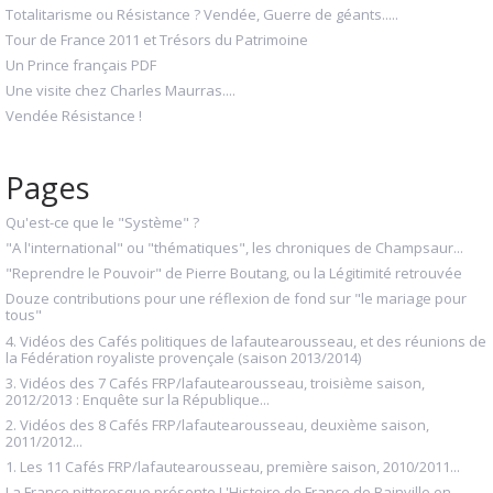
Totalitarisme ou Résistance ? Vendée, Guerre de géants.....
Tour de France 2011 et Trésors du Patrimoine
Un Prince français PDF
Une visite chez Charles Maurras....
Vendée Résistance !
Pages
Qu'est-ce que le "Système" ?
"A l'international" ou "thématiques", les chroniques de Champsaur...
"Reprendre le Pouvoir" de Pierre Boutang, ou la Légitimité retrouvée
Douze contributions pour une réflexion de fond sur "le mariage pour
tous"
4. Vidéos des Cafés politiques de lafautearousseau, et des réunions de
la Fédération royaliste provençale (saison 2013/2014)
3. Vidéos des 7 Cafés FRP/lafautearousseau, troisième saison,
2012/2013 : Enquête sur la République...
2. Vidéos des 8 Cafés FRP/lafautearousseau, deuxième saison,
2011/2012...
1. Les 11 Cafés FRP/lafautearousseau, première saison, 2010/2011...
La France pittoresque présente L'Histoire de France de Bainville en