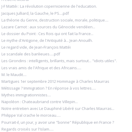
J-F Mattéi : La révolution copernicienne de l'education.
Jacques Julliard, la Gauche, le PS....pdf
La théorie du Genre, destruction sociale, morale, politique....
Lazare Carnot : aux sources du Génocide vendéen...
Le dossier du Point : Ces Rois qui ont fait la France...
Le mythe d'Antigone, de l'Antiquité à... Jean Anouilh.
Le regard vide, de Jean-François Mattéi
Le scandale des banlieues.....pdf
Les Girondins : intelligents, brillants, mais surtout... "idiots utiles".
Les vrais amis de l'Afrique et des Africains.....
M. le Maudit....
Martigues 1er septembre 2012 Hommage à Charles Maurras
Métissage ? Immigration ? En réponse à vos lettres.....
Mythes immigrationnistes....
Napoléon : Chateaubriand contre Villepin...
Notre entretien avec Le Dauphiné Libéré sur Charles Maurras...
Philippe Val crache le morceau.....
Pourrait-il, un jour, y avoir une "bonne" République en France ?
Regards croisés sur l'Islam.....