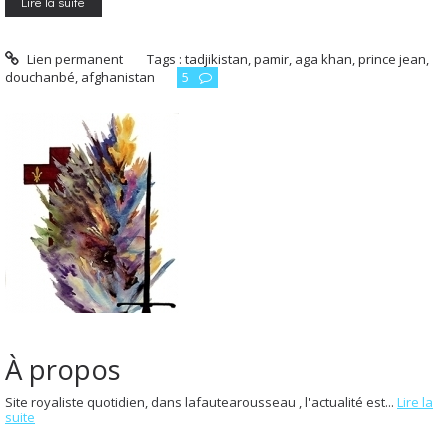
Lire la suite
Lien permanent
Tags :
tadjikistan
,
pamir
,
aga khan
,
prince jean
,
douchanbé
,
afghanistan
5
À propos
Site royaliste quotidien, dans lafautearousseau , l'actualité est...
Lire la
suite