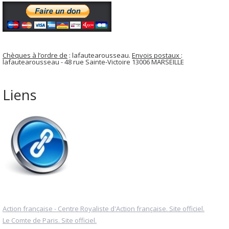
Chèques à l’ordre de
: lafautearousseau.
Envois postaux
:
lafautearousseau - 48 rue Sainte-Victoire 13006 MARSEILLE
Liens
Action française - Centre Royaliste d'Action française. Site officiel.
Le Comte de Paris. Site officiel.