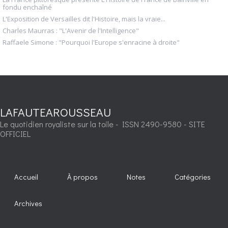
fondu enchaîné
L'Exposition de Versailles dit l'Histoire, mais la vraie...
Charles Maurras : "L'Avenir de l'Intelligence"
Raffaele Simone : "Pourquoi l'Europe s'enracine à droite"
LAFAUTEAROUSSEAU
Le quotidien royaliste sur la toile - ISSN 2490-9580 - SITE
OFFICIEL
Accueil
À propos
Notes
Catégories
Archives