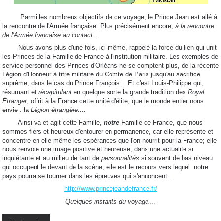
Parmi les nombreux objectifs de ce voyage, le Prince Jean est allé à
la rencontre de l'Armée française. Plus précisément encore,
à la rencontre
de l'Armée française au contact.
..
Nous avons plus d'une fois, ici-même, rappelé la force du lien qui unit
les Princes de la Famille de France à l'institution militaire. Les exemples de
service personnel des Princes d'Orléans ne se comptent plus, de la récente
Légion d'Honneur à titre militaire du Comte de Paris jusqu'au sacrifice
suprême, dans le cas du Prince François... Et c'est Louis-Philippe qui,
résumant et
récapitulant
en quelque sorte la grande tradition des
Royal
Étranger
, offrit à la France cette unité d'élite, que le monde entier nous
envie : la
Légion étrangère....
Ainsi va et agit cette Famille,
notre
Famille de France, que nous
sommes fiers et heureux d'entourer en permanence, car elle représente et
concentre en elle-même les espérances que l'on nourrit pour la France; elle
nous renvoie une image positive et heureuse, dans une actualité si
inquiétante et au milieu de tant de
personnalités
si souvent de bas niveau
qui occupent le devant de la scène; elle est le recours vers lequel notre
pays pourra se tourner dans les épreuves qui s'annoncent...
http://www.princejeandefrance.fr/
Quelques instants du voyage....