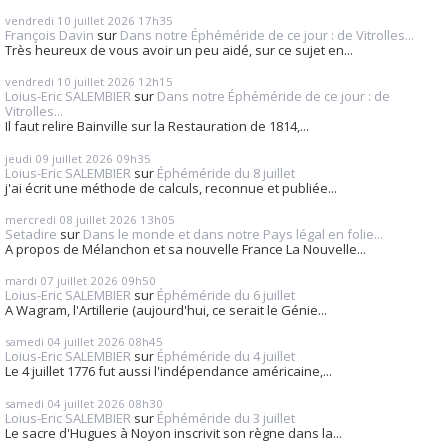
vendredi 10
juillet 2026
17h35
François Davin
sur
Dans notre Éphéméride de ce jour : de Vitrolles...
Très heureux de vous avoir un peu aidé, sur ce sujet en...
vendredi 10
juillet 2026
12h15
Loius-Eric SALEMBIER
sur
Dans notre Éphéméride de ce jour : de
Vitrolles...
Il faut relire Bainville sur la Restauration de 1814,...
jeudi 09
juillet 2026
09h35
Loius-Eric SALEMBIER
sur
Éphéméride du 8 juillet
j'ai écrit une méthode de calculs, reconnue et publiée...
mercredi 08
juillet 2026
13h05
Setadire
sur
Dans le monde et dans notre Pays légal en folie...
A propos de Mélanchon et sa nouvelle France La Nouvelle...
mardi 07
juillet 2026
09h50
Loius-Eric SALEMBIER
sur
Éphéméride du 6 juillet
A Wagram, l'Artillerie (aujourd'hui, ce serait le Génie...
samedi 04
juillet 2026
08h45
Loius-Eric SALEMBIER
sur
Éphéméride du 4 juillet
Le 4 juillet 1776 fut aussi l'indépendance américaine,...
samedi 04
juillet 2026
08h30
Loius-Eric SALEMBIER
sur
Éphéméride du 3 juillet
Le sacre d'Hugues à Noyon inscrivit son règne dans la...