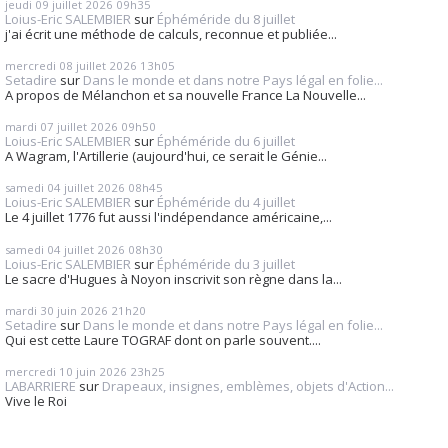
jeudi 09
juillet 2026
09h35
Loius-Eric SALEMBIER
sur
Éphéméride du 8 juillet
j'ai écrit une méthode de calculs, reconnue et publiée...
mercredi 08
juillet 2026
13h05
Setadire
sur
Dans le monde et dans notre Pays légal en folie...
A propos de Mélanchon et sa nouvelle France La Nouvelle...
mardi 07
juillet 2026
09h50
Loius-Eric SALEMBIER
sur
Éphéméride du 6 juillet
A Wagram, l'Artillerie (aujourd'hui, ce serait le Génie...
samedi 04
juillet 2026
08h45
Loius-Eric SALEMBIER
sur
Éphéméride du 4 juillet
Le 4 juillet 1776 fut aussi l'indépendance américaine,...
samedi 04
juillet 2026
08h30
Loius-Eric SALEMBIER
sur
Éphéméride du 3 juillet
Le sacre d'Hugues à Noyon inscrivit son règne dans la...
mardi 30
juin 2026
21h20
Setadire
sur
Dans le monde et dans notre Pays légal en folie...
Qui est cette Laure TOGRAF dont on parle souvent....
mercredi 10
juin 2026
23h25
LABARRIERE
sur
Drapeaux, insignes, emblèmes, objets d'Action...
Vive le Roi