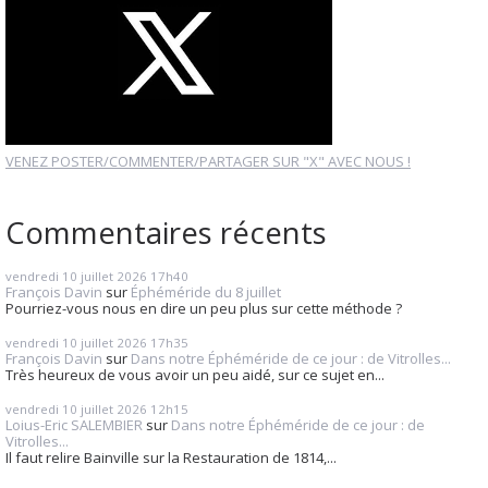
VENEZ POSTER/COMMENTER/PARTAGER SUR "X" AVEC NOUS !
Commentaires récents
vendredi 10
juillet 2026
17h40
François Davin
sur
Éphéméride du 8 juillet
Pourriez-vous nous en dire un peu plus sur cette méthode ?
vendredi 10
juillet 2026
17h35
François Davin
sur
Dans notre Éphéméride de ce jour : de Vitrolles...
Très heureux de vous avoir un peu aidé, sur ce sujet en...
vendredi 10
juillet 2026
12h15
Loius-Eric SALEMBIER
sur
Dans notre Éphéméride de ce jour : de
Vitrolles...
Il faut relire Bainville sur la Restauration de 1814,...