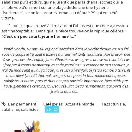
salafistes purs et durs, qui ne jurent que par la charia, et chez qui la
simple vue d'un short sur une plage déclenche une hystérie
"lyncheuse"; selon les propres termes du député PS qui en a été
victime...
Et tout ce qu'a trouvé à dire Laurent Fabius est que cette agression
est "inacceptable". Dans quelle pièce trouve-t-on la réplique célèbre :
"C'est un peu court, jeune homme !..."
Jamel Gharbi, 62 ans, élu régional socialiste dans la Sarthe depuis 2010 a été
roué de coups le 16 août à Bizerte par des militants islamistes. Après avoir crié
à ses proches de s'enfuir, Jamel Gharbi a vu les agresseurs se ruer sur lui et le
"frapper à coups de matraques et de gourdins". "Personne ne m'a secouru. Je
n'ai dû mon salut qu'au fait que j'ai réussi à m'enfuir. Si j'étais tombé à terre, ils
m'auraient lynché". Normal : les gens ont peur, là-bas, maintenant que les
salafistes et autres purs et durs ont pris une telle importance, bien aidés par
l'aveuglement de certains, ici. Beau résultat, beau "printemps", qui porte des
fruits si pourris....
Lien permanent
Catégories :
Actualité Monde
Tags :
tunisie
,
salafisme
,
salafistes
26