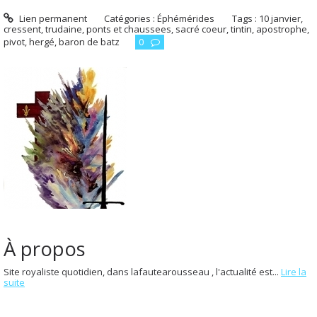
Lien permanent
Catégories :
Éphémérides
Tags :
10 janvier
,
cressent
,
trudaine
,
ponts et chaussees
,
sacré coeur
,
tintin
,
apostrophe
,
pivot
,
hergé
,
baron de batz
0
À propos
Site royaliste quotidien, dans lafautearousseau , l'actualité est...
Lire la
suite