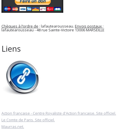
Chèques à l’ordre de
: lafautearousseau.
Envois postaux
:
lafautearousseau - 48 rue Sainte-Victoire 13006 MARSEILLE
Liens
Action française - Centre Royaliste d'Action française. Site officiel.
Le Comte de Paris. Site officiel.
Maurras.net.