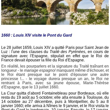
1660 : Louis XIV visite le Pont du Gard
Le 28 juillet 1659, Louis XIV a quitté Paris pour Saint Jean de
Luz : l'une des clauses du
Traité des Pyrénées
, en cours de
signature avec l'Espagne, stipulait en effet que le Roi de
France devait épouser la fille du Roi d'Espagne.
En réalité, les pourparlers et la signature du Traité traînant en
longueur - le
mariage espagnol
manquant même d'échouer, et
le Roi étant presque sur le point d'épouser une autre
princesse !... - le voyage durera presque un an, le Roi ne
rentrant à Paris, avec sa jeune épouse, Marie-Thérèse
d'Espagne, que le 13 juillet 1660.
La
Cour
quitta d'abord Fontainebleau pour Bordeaux, où elle
resta du 19 août au 5 octobre; elle alla ensuite à Toulouse, du
14 octobre au 27 décembre, puis à Montpellier, du 5 au 8
janvier 1660; elle arriva à Nîmes le 9 janvier, et le Roi visita le
Pont du Gard
le lendemain, 10 janvier. Ensuite, le 17 janvier,