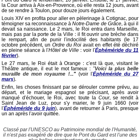
la Cour arriva à Aix-en-Provence, où elle resta 12 jours, avant
de se rendre à Toulon, pour douze jours également.
Louis XIV en profita pour aller en pèlerinage à Cotignac, pour
témoigner sa reconnaissance à
Notre-Dame de Grâce
, à qui il
devait sa naissance. Le 2 mars, le Roi entra dans Marseille,
mais pas par la porte de la Ville : il fit ouvrir une brèche dans
le rempart, afin de punir l'indocilité des habitants (le 17
octobre précédent, un
Ordre du Roi
avait en effet été déchiré
en pleine séance à l'
Hôtel de Ville
: voir l'
Éphéméride du 11
février
).
Le 27 mars, le Roi était à Orange : c'est là que, visitant le
Théâtre antique, il eut le mot fameux :
"
Voici la plus belle
muraille de mon royaume !..
."
(voir l'
Éphéméride du 27
mars
).
Enfin, les choses finissant par se dérouler comme prévu, au
départ, et le mariage espagnol se précisant, après avoir
manqué d'échouer, le Roi, avec toute la
Cour
, se rendit à
Saint Jean de Luz, pour s'y marier, le 9 juin 1660 (voir
l'
Éphéméride du 9 juin
), avant de retourner à Paris, presque
un an après l'avoir quittée.
Classé par l'UNESCO au Patrimoine mondial de l'Humanité,
il n'est pas exagéré de dire que le Pont du Gard est l'une des