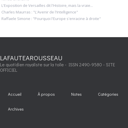
L'Exposition de Versailles dit l'Histoire, mais la vraie...
Charles Maurras : "L'Avenir de l'Intelligence"
Raffaele Simone : "Pourquoi l'Europe s'enracine à droite"
LAFAUTEAROUSSEAU
Le quotidien royaliste sur la toile - ISSN 2490-9580 - SITE
OFFICIEL
Accueil
À propos
Notes
Catégories
Archives