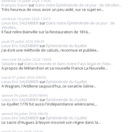
vendredi 10
juillet 2026
17h35
François Davin
sur
Dans notre Éphéméride de ce jour : de Vitrolles...
Très heureux de vous avoir un peu aidé, sur ce sujet en...
vendredi 10
juillet 2026
12h15
Loius-Eric SALEMBIER
sur
Dans notre Éphéméride de ce jour : de
Vitrolles...
Il faut relire Bainville sur la Restauration de 1814,...
jeudi 09
juillet 2026
09h35
Loius-Eric SALEMBIER
sur
Éphéméride du 8 juillet
j'ai écrit une méthode de calculs, reconnue et publiée...
mercredi 08
juillet 2026
13h05
Setadire
sur
Dans le monde et dans notre Pays légal en folie...
A propos de Mélanchon et sa nouvelle France La Nouvelle...
mardi 07
juillet 2026
09h50
Loius-Eric SALEMBIER
sur
Éphéméride du 6 juillet
A Wagram, l'Artillerie (aujourd'hui, ce serait le Génie...
samedi 04
juillet 2026
08h45
Loius-Eric SALEMBIER
sur
Éphéméride du 4 juillet
Le 4 juillet 1776 fut aussi l'indépendance américaine,...
samedi 04
juillet 2026
08h30
Loius-Eric SALEMBIER
sur
Éphéméride du 3 juillet
Le sacre d'Hugues à Noyon inscrivit son règne dans la...
mardi 30
juin 2026
21h20