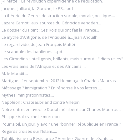
J-F Mattéi : La révolution copernicienne de l'education.
Jacques Julliard, la Gauche, le PS....pdf
La théorie du Genre, destruction sociale, morale, politique....
Lazare Carnot : aux sources du Génocide vendéen...
Le dossier du Point : Ces Rois qui ont fait la France...
Le mythe d'Antigone, de l'Antiquité à... Jean Anouilh.
Le regard vide, de Jean-François Mattéi
Le scandale des banlieues.....pdf
Les Girondins : intelligents, brillants, mais surtout... "idiots utiles".
Les vrais amis de l'Afrique et des Africains.....
M. le Maudit....
Martigues 1er septembre 2012 Hommage à Charles Maurras
Métissage ? Immigration ? En réponse à vos lettres.....
Mythes immigrationnistes....
Napoléon : Chateaubriand contre Villepin...
Notre entretien avec Le Dauphiné Libéré sur Charles Maurras...
Philippe Val crache le morceau.....
Pourrait-il, un jour, y avoir une "bonne" République en France ?
Regards croisés sur l'Islam.....
Totalitarisme ou Résistance ? Vendée, Guerre de géants.....