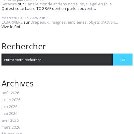
Setadire
sur
Dans le monde et dans notre Pays légal en folie...
Qui est cette Laure TOGRAF dont on parle souvent....
mercredi 10
juin 2026
23h25
LABARRIERE
sur
Drapeaux, insignes, emblèmes, objets d'Action...
Vive le Roi
Rechercher
Archives
août 2026
juillet 2026
juin 2026
mai 2026
avril 2026
mars 2026