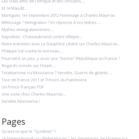
Les vrais amis de l'Afrique et des Africains.....
M. le Maudit....
Martigues 1er septembre 2012 Hommage à Charles Maurras
Métissage ? Immigration ? En réponse à vos lettres.....
Mythes immigrationnistes....
Napoléon : Chateaubriand contre Villepin...
Notre entretien avec Le Dauphiné Libéré sur Charles Maurras...
Philippe Val crache le morceau.....
Pourrait-il, un jour, y avoir une "bonne" République en France ?
Regards croisés sur l'Islam.....
Totalitarisme ou Résistance ? Vendée, Guerre de géants.....
Tour de France 2011 et Trésors du Patrimoine
Un Prince français PDF
Une visite chez Charles Maurras....
Vendée Résistance !
Pages
Qu'est-ce que le "Système" ?
"A l'international" ou "thématiques", les chroniques de Champsaur...