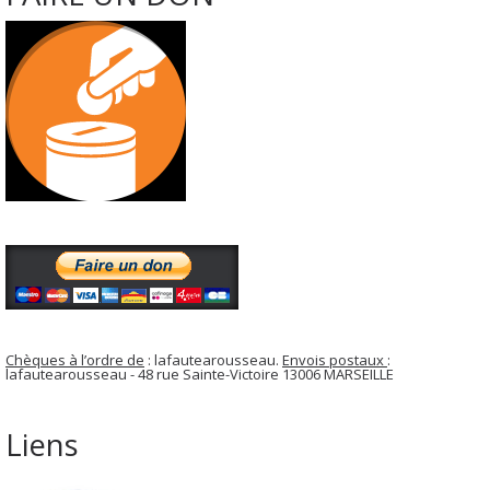
Chèques à l’ordre de
: lafautearousseau.
Envois postaux
:
lafautearousseau - 48 rue Sainte-Victoire 13006 MARSEILLE
Liens