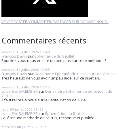
VENEZ POSTER/COMMENTER/PARTAGER SUR "X" AVEC NOUS !
Commentaires récents
vendredi 10
juillet 2026
17h40
François Davin
sur
Éphéméride du 8 juillet
Pourriez-vous nous en dire un peu plus sur cette méthode ?
vendredi 10
juillet 2026
17h35
François Davin
sur
Dans notre Éphéméride de ce jour : de Vitrolles...
Très heureux de vous avoir un peu aidé, sur ce sujet en...
vendredi 10
juillet 2026
12h15
Loius-Eric SALEMBIER
sur
Dans notre Éphéméride de ce jour : de
Vitrolles...
Il faut relire Bainville sur la Restauration de 1814,...
jeudi 09
juillet 2026
09h35
Loius-Eric SALEMBIER
sur
Éphéméride du 8 juillet
j'ai écrit une méthode de calculs, reconnue et publiée...
mercredi 08
juillet 2026
13h05