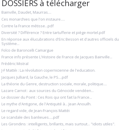
DOSSIERS à télécharger
Bainville, Daudet, Maurras....
Ces monarchies que l'on instaure.....
Contre la France métisse...pdf
Diversité ? Différence ? Entre tartufferie et piège mortel.pdf
En réponse aux élucubrations d'Eric Besson et d'autres officiels du
Système...
Folco de Baroncelli Camargue
France info présente L'Histoire de France de Jacques Bainville...
Frédéric Mistral
J-F Mattéi : La révolution copernicienne de l'education.
Jacques Julliard, la Gauche, le PS....pdf
La théorie du Genre, destruction sociale, morale, politique....
Lazare Carnot : aux sources du Génocide vendéen...
Le dossier du Point : Ces Rois qui ont fait la France...
Le mythe d'Antigone, de l'Antiquité à... Jean Anouilh.
Le regard vide, de Jean-François Mattéi
Le scandale des banlieues.....pdf
Les Girondins : intelligents, brillants, mais surtout... "idiots utiles".