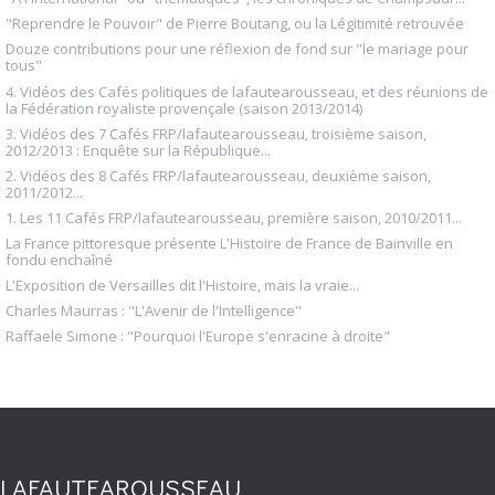
"Reprendre le Pouvoir" de Pierre Boutang, ou la Légitimité retrouvée
Douze contributions pour une réflexion de fond sur "le mariage pour
tous"
4. Vidéos des Cafés politiques de lafautearousseau, et des réunions de
la Fédération royaliste provençale (saison 2013/2014)
3. Vidéos des 7 Cafés FRP/lafautearousseau, troisième saison,
2012/2013 : Enquête sur la République...
2. Vidéos des 8 Cafés FRP/lafautearousseau, deuxième saison,
2011/2012...
1. Les 11 Cafés FRP/lafautearousseau, première saison, 2010/2011...
La France pittoresque présente L'Histoire de France de Bainville en
fondu enchaîné
L'Exposition de Versailles dit l'Histoire, mais la vraie...
Charles Maurras : "L'Avenir de l'Intelligence"
Raffaele Simone : "Pourquoi l'Europe s'enracine à droite"
LAFAUTEAROUSSEAU