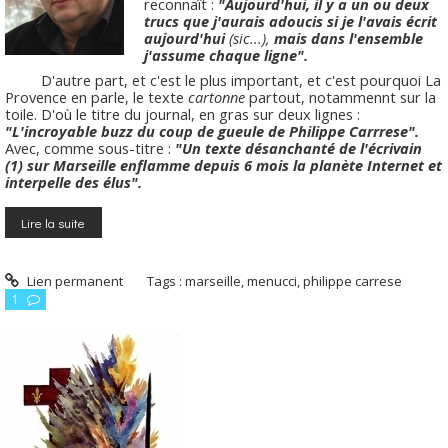
reconnaît :
"Aujourd'hui, il y a un ou deux
trucs que j'aurais adoucis si je l'avais écrit
aujourd'hui
(sic...),
mais dans l'ensemble
j'assume chaque ligne".
D'autre part, et c'est le plus important, et c'est pourquoi La
Provence en parle, le texte
cartonne
partout, notammennt sur la
toile. D'où le titre du journal, en gras sur deux lignes :
"L'incroyable buzz du coup de gueule de Philippe Carrrese".
Avec, comme sous-titre :
"Un texte désanchanté de l'écrivain
(1) sur Marseille enflamme depuis 6 mois la planète Internet et
interpelle des élus".
Lire la suite
Lien permanent
Tags :
marseille
,
menucci
,
philippe carrese
1