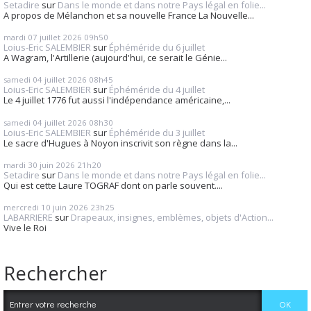
Setadire
sur
Dans le monde et dans notre Pays légal en folie...
A propos de Mélanchon et sa nouvelle France La Nouvelle...
mardi 07
juillet 2026
09h50
Loius-Eric SALEMBIER
sur
Éphéméride du 6 juillet
A Wagram, l'Artillerie (aujourd'hui, ce serait le Génie...
samedi 04
juillet 2026
08h45
Loius-Eric SALEMBIER
sur
Éphéméride du 4 juillet
Le 4 juillet 1776 fut aussi l'indépendance américaine,...
samedi 04
juillet 2026
08h30
Loius-Eric SALEMBIER
sur
Éphéméride du 3 juillet
Le sacre d'Hugues à Noyon inscrivit son règne dans la...
mardi 30
juin 2026
21h20
Setadire
sur
Dans le monde et dans notre Pays légal en folie...
Qui est cette Laure TOGRAF dont on parle souvent....
mercredi 10
juin 2026
23h25
LABARRIERE
sur
Drapeaux, insignes, emblèmes, objets d'Action...
Vive le Roi
Rechercher