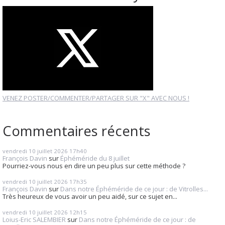
VENEZ POSTER/COMMENTER/PARTAGER SUR "X" AVEC NOUS !
Commentaires récents
vendredi 10
juillet 2026
17h40
François Davin
sur
Éphéméride du 8 juillet
Pourriez-vous nous en dire un peu plus sur cette méthode ?
vendredi 10
juillet 2026
17h35
François Davin
sur
Dans notre Éphéméride de ce jour : de Vitrolles...
Très heureux de vous avoir un peu aidé, sur ce sujet en...
vendredi 10
juillet 2026
12h15
Loius-Eric SALEMBIER
sur
Dans notre Éphéméride de ce jour : de