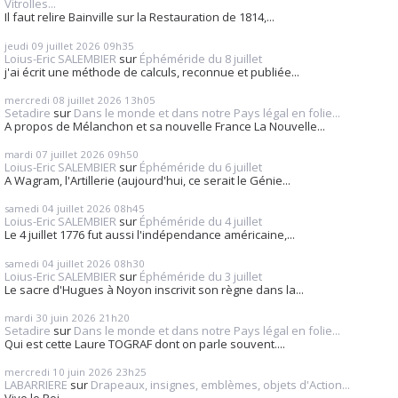
Vitrolles...
Il faut relire Bainville sur la Restauration de 1814,...
jeudi 09
juillet 2026
09h35
Loius-Eric SALEMBIER
sur
Éphéméride du 8 juillet
j'ai écrit une méthode de calculs, reconnue et publiée...
mercredi 08
juillet 2026
13h05
Setadire
sur
Dans le monde et dans notre Pays légal en folie...
A propos de Mélanchon et sa nouvelle France La Nouvelle...
mardi 07
juillet 2026
09h50
Loius-Eric SALEMBIER
sur
Éphéméride du 6 juillet
A Wagram, l'Artillerie (aujourd'hui, ce serait le Génie...
samedi 04
juillet 2026
08h45
Loius-Eric SALEMBIER
sur
Éphéméride du 4 juillet
Le 4 juillet 1776 fut aussi l'indépendance américaine,...
samedi 04
juillet 2026
08h30
Loius-Eric SALEMBIER
sur
Éphéméride du 3 juillet
Le sacre d'Hugues à Noyon inscrivit son règne dans la...
mardi 30
juin 2026
21h20
Setadire
sur
Dans le monde et dans notre Pays légal en folie...
Qui est cette Laure TOGRAF dont on parle souvent....
mercredi 10
juin 2026
23h25
LABARRIERE
sur
Drapeaux, insignes, emblèmes, objets d'Action...