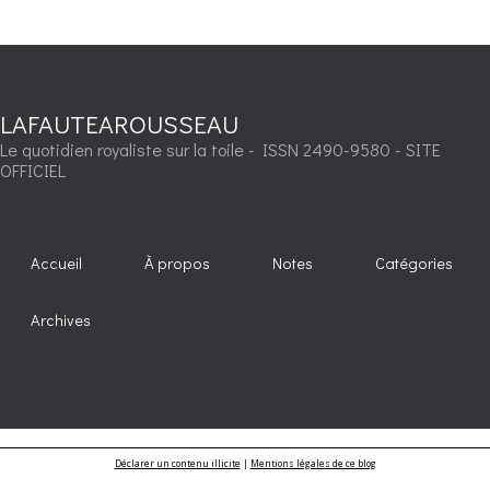
LAFAUTEAROUSSEAU
Le quotidien royaliste sur la toile - ISSN 2490-9580 - SITE
OFFICIEL
Accueil
À propos
Notes
Catégories
Archives
Déclarer un contenu illicite
|
Mentions légales de ce blog