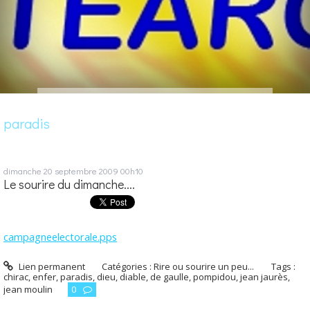
paradis
dimanche 20
septembre 2009
00h10
Le sourire du dimanche....
campagneelectorale.pps
Lien permanent
Catégories :
Rire ou sourire un peu...
Tags :
chirac
,
enfer
,
paradis
,
dieu
,
diable
,
de gaulle
,
pompidou
,
jean jaurès
,
jean moulin
0