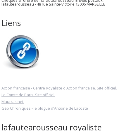
Chèques à l’ordre de
: lafautearousseau.
Envois postaux
:
lafautearousseau - 48 rue Sainte-Victoire 13006 MARSEILLE
Liens
Action française - Centre Royaliste d'Action française. Site officiel.
Le Comte de Paris. Site officiel.
Maurras.net.
Géo Chroniques - le blogue d'Antoine de Lacoste
lafautearousseau royaliste