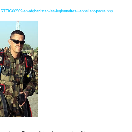
ARTFIG00509-en-afghanistan-les-legionnaires-l-appellent-padre.php