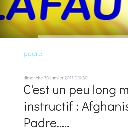
padre
dimanche 30
janvier 2011
00h30
C'est un peu long mai
instructif : Afghani
Padre.....