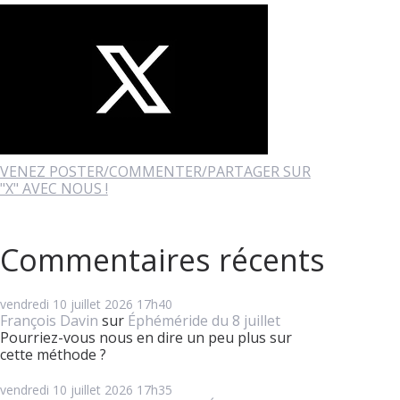
VENEZ POSTER/COMMENTER/PARTAGER SUR
"X" AVEC NOUS !
Commentaires récents
vendredi 10
juillet 2026
17h40
François Davin
sur
Éphéméride du 8 juillet
Pourriez-vous nous en dire un peu plus sur
cette méthode ?
vendredi 10
juillet 2026
17h35