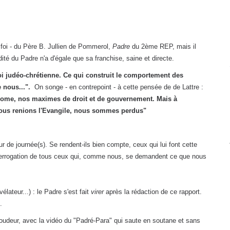
 foi - du Père B. Jullien de Pommerol,
Padre
du 2ème REP, mais il
ucidité du Padre n'a d'égale que sa franchise, saine et directe.
foi judéo-chrétienne. Ce qui construit le comportement des
e nous...".
On songe - en contrepoint - à cette pensée de de Lattre :
 Rome, nos maximes de droit et de gouvernement. Mais à
ous renions l'Evangile, nous sommes perdus"
r de journée(s). Se rendent-ils bien compte, ceux qui lui font cette
'interrogation de tous ceux qui, comme nous, se demandent ce que nous
ateur...) : le Padre s'est fait
virer
après la rédaction de ce rapport.
.
roudeur,
avec la vidéo du "Padré-Para" qui saute en soutane et sans