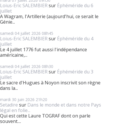
mardi 07
juillet 2026
09h50
Loius-Eric SALEMBIER
sur
Éphéméride du 6
juillet
A Wagram, l'Artillerie (aujourd'hui, ce serait le
Génie...
samedi 04
juillet 2026
08h45
Loius-Eric SALEMBIER
sur
Éphéméride du 4
juillet
Le 4 juillet 1776 fut aussi l'indépendance
américaine,...
samedi 04
juillet 2026
08h30
Loius-Eric SALEMBIER
sur
Éphéméride du 3
juillet
Le sacre d'Hugues à Noyon inscrivit son règne
dans la...
mardi 30
juin 2026
21h20
Setadire
sur
Dans le monde et dans notre Pays
légal en folie...
Qui est cette Laure TOGRAF dont on parle
souvent....