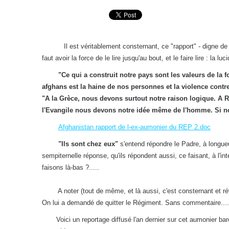
Il est véritablement consternant, ce "rapport" - digne de
faut avoir la force de le lire jusqu'au bout, et le faire lire : la l
"Ce qui a construit notre pays sont les valeurs de la 
afghans est la haine de nos personnes et la violence contr
"A la Grèce, nous devons surtout notre raison logique. A
l'Evangile nous devons notre idée même de l'homme. Si n
Afghanistan rapport de l-ex-aumonier du REP 2.doc
"Ils sont chez eux"
s'entend répondre le Padre, à longueu
sempiternelle réponse, qu'ils répondent aussi, ce faisant, à l
faisons là-bas ?.....
A noter (tout de même, et là aussi, c'est consternant et révél
On lui a demandé de quitter le Régiment. Sans commentaire....
Voici un reportage diffusé l'an dernier sur cet aumonier ba