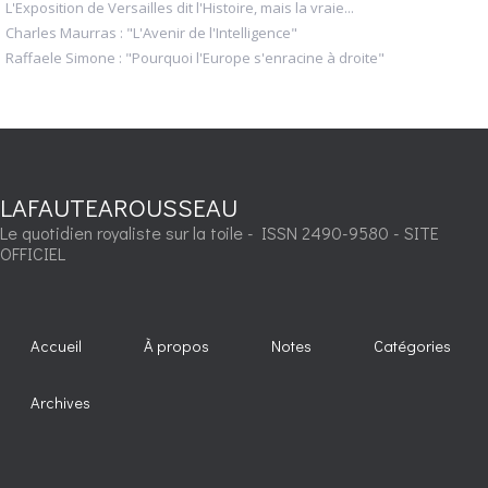
L'Exposition de Versailles dit l'Histoire, mais la vraie...
Charles Maurras : "L'Avenir de l'Intelligence"
Raffaele Simone : "Pourquoi l'Europe s'enracine à droite"
LAFAUTEAROUSSEAU
Le quotidien royaliste sur la toile - ISSN 2490-9580 - SITE
OFFICIEL
Accueil
À propos
Notes
Catégories
Archives