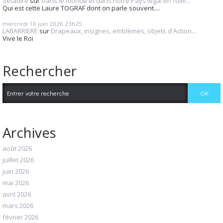
Setadire
sur
Dans le monde et dans notre Pays légal en folie...
Qui est cette Laure TOGRAF dont on parle souvent....
mercredi 10
juin 2026
23h25
LABARRIERE
sur
Drapeaux, insignes, emblèmes, objets d'Action...
Vive le Roi
Rechercher
Archives
août 2026
juillet 2026
juin 2026
mai 2026
avril 2026
mars 2026
février 2026