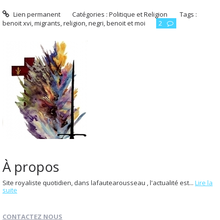
Lien permanent
Catégories :
Politique et Religion
Tags :
benoit xvi
,
migrants
,
religion
,
negri
,
benoit et moi
2
À propos
Site royaliste quotidien, dans lafautearousseau , l'actualité est...
Lire la
suite
CONTACTEZ NOUS