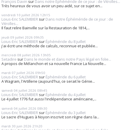
François Davin
sur
Dans notre Éphéméride de ce jour : de Vitrolles...
Très heureux de vous avoir un peu aidé, sur ce sujet en...
vendredi 10
juillet 2026
12h15
Loius-Eric SALEMBIER
sur
Dans notre Éphéméride de ce jour : de
Vitrolles...
Il faut relire Bainville sur la Restauration de 1814,...
jeudi 09
juillet 2026
09h35
Loius-Eric SALEMBIER
sur
Éphéméride du 8 juillet
j'ai écrit une méthode de calculs, reconnue et publiée...
mercredi 08
juillet 2026
13h05
Setadire
sur
Dans le monde et dans notre Pays légal en folie...
A propos de Mélanchon et sa nouvelle France La Nouvelle...
mardi 07
juillet 2026
09h50
Loius-Eric SALEMBIER
sur
Éphéméride du 6 juillet
A Wagram, l'Artillerie (aujourd'hui, ce serait le Génie...
samedi 04
juillet 2026
08h45
Loius-Eric SALEMBIER
sur
Éphéméride du 4 juillet
Le 4 juillet 1776 fut aussi l'indépendance américaine,...
samedi 04
juillet 2026
08h30
Loius-Eric SALEMBIER
sur
Éphéméride du 3 juillet
Le sacre d'Hugues à Noyon inscrivit son règne dans la...
mardi 30
juin 2026
21h20