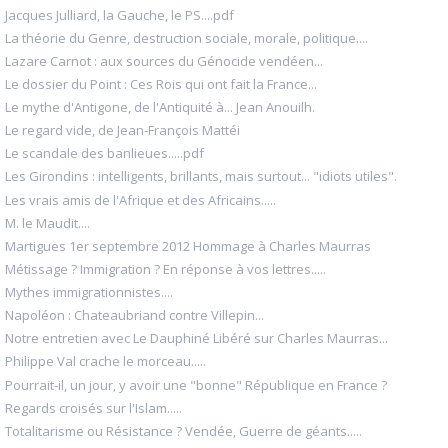
Jacques Julliard, la Gauche, le PS....pdf
La théorie du Genre, destruction sociale, morale, politique....
Lazare Carnot : aux sources du Génocide vendéen...
Le dossier du Point : Ces Rois qui ont fait la France...
Le mythe d'Antigone, de l'Antiquité à... Jean Anouilh.
Le regard vide, de Jean-François Mattéi
Le scandale des banlieues.....pdf
Les Girondins : intelligents, brillants, mais surtout... "idiots utiles".
Les vrais amis de l'Afrique et des Africains.....
M. le Maudit....
Martigues 1er septembre 2012 Hommage à Charles Maurras
Métissage ? Immigration ? En réponse à vos lettres.....
Mythes immigrationnistes....
Napoléon : Chateaubriand contre Villepin...
Notre entretien avec Le Dauphiné Libéré sur Charles Maurras...
Philippe Val crache le morceau.....
Pourrait-il, un jour, y avoir une "bonne" République en France ?
Regards croisés sur l'Islam.....
Totalitarisme ou Résistance ? Vendée, Guerre de géants.....