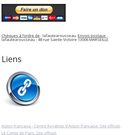
Chèques à l’ordre de
: lafautearousseau.
Envois postaux
:
lafautearousseau - 48 rue Sainte-Victoire 13006 MARSEILLE
Liens
Action française - Centre Royaliste d'Action française. Site officiel.
Le Comte de Paris. Site officiel.