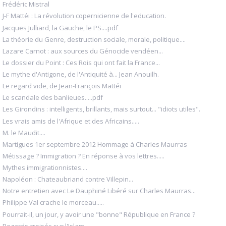
Frédéric Mistral
J-F Mattéi : La révolution copernicienne de l'education.
Jacques Julliard, la Gauche, le PS....pdf
La théorie du Genre, destruction sociale, morale, politique....
Lazare Carnot : aux sources du Génocide vendéen...
Le dossier du Point : Ces Rois qui ont fait la France...
Le mythe d'Antigone, de l'Antiquité à... Jean Anouilh.
Le regard vide, de Jean-François Mattéi
Le scandale des banlieues.....pdf
Les Girondins : intelligents, brillants, mais surtout... "idiots utiles".
Les vrais amis de l'Afrique et des Africains.....
M. le Maudit....
Martigues 1er septembre 2012 Hommage à Charles Maurras
Métissage ? Immigration ? En réponse à vos lettres.....
Mythes immigrationnistes....
Napoléon : Chateaubriand contre Villepin...
Notre entretien avec Le Dauphiné Libéré sur Charles Maurras...
Philippe Val crache le morceau.....
Pourrait-il, un jour, y avoir une "bonne" République en France ?
Regards croisés sur l'Islam.....