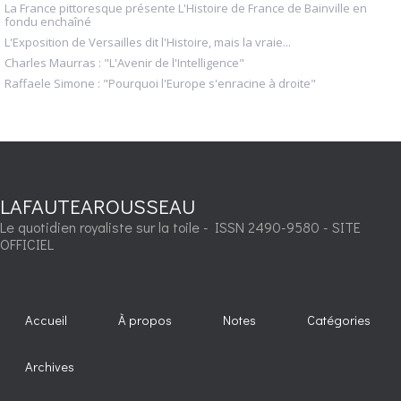
La France pittoresque présente L'Histoire de France de Bainville en
fondu enchaîné
L'Exposition de Versailles dit l'Histoire, mais la vraie...
Charles Maurras : "L'Avenir de l'Intelligence"
Raffaele Simone : "Pourquoi l'Europe s'enracine à droite"
LAFAUTEAROUSSEAU
Le quotidien royaliste sur la toile - ISSN 2490-9580 - SITE
OFFICIEL
Accueil
À propos
Notes
Catégories
Archives