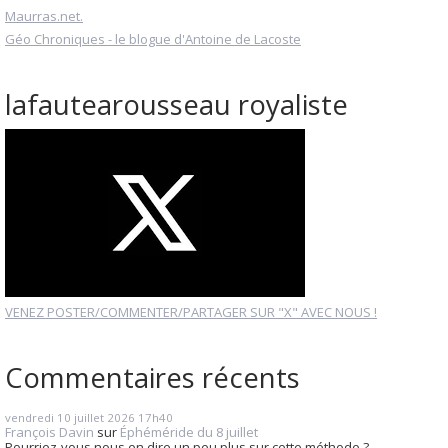
Maurras.net.
Géo Chroniques - le blogue d'Antoine de Lacoste
lafautearousseau royaliste
VENEZ POSTER/COMMENTER/PARTAGER SUR "X" AVEC NOUS !
Commentaires récents
vendredi 10
juillet 2026
17h40
François Davin
sur
Éphéméride du 8 juillet
Pourriez-vous nous en dire un peu plus sur cette méthode ?