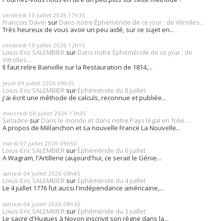
vendredi 10
juillet 2026
17h35
François Davin
sur
Dans notre Éphéméride de ce jour : de Vitrolles...
Très heureux de vous avoir un peu aidé, sur ce sujet en...
vendredi 10
juillet 2026
12h15
Loius-Eric SALEMBIER
sur
Dans notre Éphéméride de ce jour : de
Vitrolles...
Il faut relire Bainville sur la Restauration de 1814,...
jeudi 09
juillet 2026
09h35
Loius-Eric SALEMBIER
sur
Éphéméride du 8 juillet
j'ai écrit une méthode de calculs, reconnue et publiée...
mercredi 08
juillet 2026
13h05
Setadire
sur
Dans le monde et dans notre Pays légal en folie...
A propos de Mélanchon et sa nouvelle France La Nouvelle...
mardi 07
juillet 2026
09h50
Loius-Eric SALEMBIER
sur
Éphéméride du 6 juillet
A Wagram, l'Artillerie (aujourd'hui, ce serait le Génie...
samedi 04
juillet 2026
08h45
Loius-Eric SALEMBIER
sur
Éphéméride du 4 juillet
Le 4 juillet 1776 fut aussi l'indépendance américaine,...
samedi 04
juillet 2026
08h30
Loius-Eric SALEMBIER
sur
Éphéméride du 3 juillet
Le sacre d'Hugues à Noyon inscrivit son règne dans la...