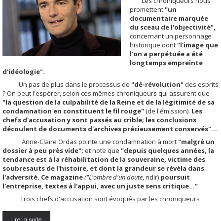
Les chroniqueurs nous
promettent
"un
documentaire marquée
du sceau de l'objectivité",
concernant un personnage
historique dont
"l'image que
l'on a perpétuée a été
longtemps empreinte
d'idéologie".
Un pas de plus dans le processus de
"dé-révolution"
des esprits
? On peut l'espérer, selon ces mêmes chroniqueurs qui assurent que
"la question de la culpabilité de la Reine et de la légitimité de sa
condamnation en constituent le fil rouge"
(de l'émission).
Les
chefs d'accusation y sont passés au crible; les conclusions
découlent de documents d'archives précieusement conservés"...
Anne-Claire Ordas pointe une condamnation à mort
"malgré un
dossier à peu près vide";
et note que
"depuis quelques années, la
tendance est à la réhabilitation de la souveraine, victime des
soubresauts de l'histoire, et dont la grandeur se révéla dans
l'adversité. Ce magazine
("L'ombre d'un doute
, ndlr)
poursuit
l'entreprise, textes à l'appui, avec un juste sens critique..."
Trois chefs d'accusation sont évoqués par les chroniqueurs :
Lire la suite