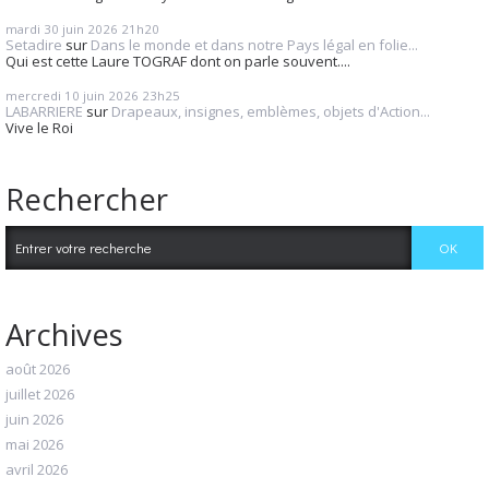
mardi 30
juin 2026
21h20
Setadire
sur
Dans le monde et dans notre Pays légal en folie...
Qui est cette Laure TOGRAF dont on parle souvent....
mercredi 10
juin 2026
23h25
LABARRIERE
sur
Drapeaux, insignes, emblèmes, objets d'Action...
Vive le Roi
Rechercher
Archives
août 2026
juillet 2026
juin 2026
mai 2026
avril 2026