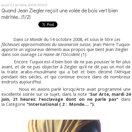
jeudi 23
octobre 2008
00h05
Quand Jean Ziegler reçoit une volée de bois vert bien
méritée...(1/2)
Dans
Le Monde
du 14 octobre 2008, et sous le titre
Les
fâcheuses approximations du savonarole suisse,
Jean-Pierre Tuquoi
apporte un vigoureux démenti aux propos que tient Jean Ziegler
dans son ouvrage
La Haine de l'Occident
(1).
Encore Tuquoi est-il bien bon de ne pas pousser le fer plus
avant, et de ne pas objecter à Ziegler qu'il ne dit pas un mot de
la traite arabo-musulmane qui a bel et bien décimé l'Afrique
pendant des siècles, et qui continue encore dans de nombreux
endroits aujourd'hui.
Nous en avions parlé lorsqu'Arte avait programmé une
excellente soirée sur ce sujet, dans la note "
Sur Arte, mardi 24
juin, 21 heures: l'esclavage dont on ne parle pas"
dans
la Catégorie
"International ( 2 : Monde.... ").