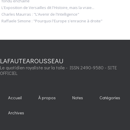
fondu enchaîné
L'Exposition de Versailles dit l'Histoire, mais la vraie...
Charles Maurras : "L'Avenir de l'Intelligence"
Raffaele Simone : "Pourquoi l'Europe s'enracine à droite"
LAFAUTEAROUSSEAU
Le quotidien royaliste sur la toile - ISSN 2490-9580 - SITE
OFFICIEL
Accueil
À propos
Notes
Catégories
Archives