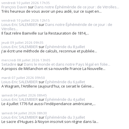
vendredi 10
juillet 2026
17h35
François Davin
sur
Dans notre Éphéméride de ce jour : de Vitrolles...
Très heureux de vous avoir un peu aidé, sur ce sujet en...
vendredi 10
juillet 2026
12h15
Loius-Eric SALEMBIER
sur
Dans notre Éphéméride de ce jour : de
Vitrolles...
Il faut relire Bainville sur la Restauration de 1814,...
jeudi 09
juillet 2026
09h35
Loius-Eric SALEMBIER
sur
Éphéméride du 8 juillet
j'ai écrit une méthode de calculs, reconnue et publiée...
mercredi 08
juillet 2026
13h05
Setadire
sur
Dans le monde et dans notre Pays légal en folie...
A propos de Mélanchon et sa nouvelle France La Nouvelle...
mardi 07
juillet 2026
09h50
Loius-Eric SALEMBIER
sur
Éphéméride du 6 juillet
A Wagram, l'Artillerie (aujourd'hui, ce serait le Génie...
samedi 04
juillet 2026
08h45
Loius-Eric SALEMBIER
sur
Éphéméride du 4 juillet
Le 4 juillet 1776 fut aussi l'indépendance américaine,...
samedi 04
juillet 2026
08h30
Loius-Eric SALEMBIER
sur
Éphéméride du 3 juillet
Le sacre d'Hugues à Noyon inscrivit son règne dans la...