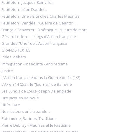
Feuilleton : Jacques Bainville...
Feuilleton : Léon Daudet...
Feuilleton : Une visite chez Charles Maurras
Feuilleton : Vendée, "Guerre de Géants"...
François Schwerer - Bioéthique : culture de mort
Gérard Leclerc - Le legs d'Action française
Grandes "Une" de L'Action française
GRANDS TEXTES
Idées, débats...
Immigration - Insécurité - Anti racisme
Justice
L'Action française dans la Guerre de 14 (1/2)
L'AF en 14 (2/2) : le "Journal" de Bainville
Les Lundis de Louis-Joseph Delanglade
Lire Jacques Bainville
Littérature
Nos lecteurs ont la parole...
Patrimoine, Racines, Traditions
Pierre Debray - Maurras et le Fascisme
Pierre Debray - Une politique pour l'an 2000