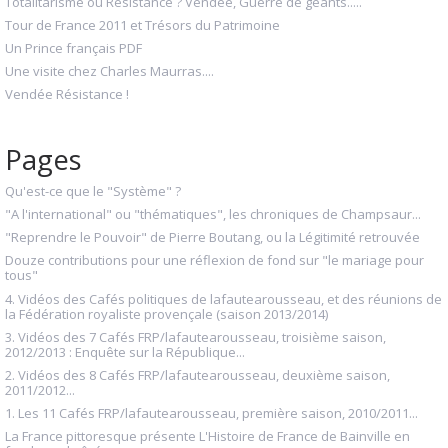
Totalitarisme ou Résistance ? Vendée, Guerre de géants.....
Tour de France 2011 et Trésors du Patrimoine
Un Prince français PDF
Une visite chez Charles Maurras....
Vendée Résistance !
Pages
Qu'est-ce que le "Système" ?
"A l'international" ou "thématiques", les chroniques de Champsaur...
"Reprendre le Pouvoir" de Pierre Boutang, ou la Légitimité retrouvée
Douze contributions pour une réflexion de fond sur "le mariage pour
tous"
4. Vidéos des Cafés politiques de lafautearousseau, et des réunions de
la Fédération royaliste provençale (saison 2013/2014)
3. Vidéos des 7 Cafés FRP/lafautearousseau, troisième saison,
2012/2013 : Enquête sur la République...
2. Vidéos des 8 Cafés FRP/lafautearousseau, deuxième saison,
2011/2012...
1. Les 11 Cafés FRP/lafautearousseau, première saison, 2010/2011...
La France pittoresque présente L'Histoire de France de Bainville en