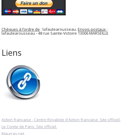
Chèques à l’ordre de
: lafautearousseau.
Envois postaux
:
lafautearousseau - 48 rue Sainte-Victoire 13006 MARSEILLE
Liens
Action française - Centre Royaliste d'Action française. Site officiel.
Le Comte de Paris. Site officiel.
Maurras.net.