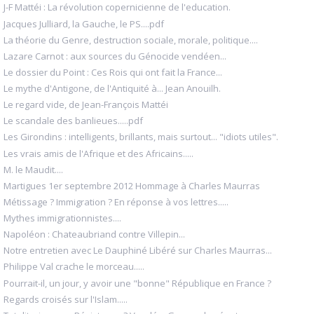
J-F Mattéi : La révolution copernicienne de l'education.
Jacques Julliard, la Gauche, le PS....pdf
La théorie du Genre, destruction sociale, morale, politique....
Lazare Carnot : aux sources du Génocide vendéen...
Le dossier du Point : Ces Rois qui ont fait la France...
Le mythe d'Antigone, de l'Antiquité à... Jean Anouilh.
Le regard vide, de Jean-François Mattéi
Le scandale des banlieues.....pdf
Les Girondins : intelligents, brillants, mais surtout... "idiots utiles".
Les vrais amis de l'Afrique et des Africains.....
M. le Maudit....
Martigues 1er septembre 2012 Hommage à Charles Maurras
Métissage ? Immigration ? En réponse à vos lettres.....
Mythes immigrationnistes....
Napoléon : Chateaubriand contre Villepin...
Notre entretien avec Le Dauphiné Libéré sur Charles Maurras...
Philippe Val crache le morceau.....
Pourrait-il, un jour, y avoir une "bonne" République en France ?
Regards croisés sur l'Islam.....