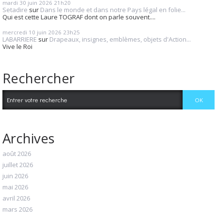
mardi 30
juin 2026
21h20
Setadire
sur
Dans le monde et dans notre Pays légal en folie...
Qui est cette Laure TOGRAF dont on parle souvent....
mercredi 10
juin 2026
23h25
LABARRIERE
sur
Drapeaux, insignes, emblèmes, objets d'Action...
Vive le Roi
Rechercher
Archives
août 2026
juillet 2026
juin 2026
mai 2026
avril 2026
mars 2026