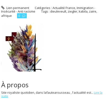
Lien permanent
Catégories :
Actualité France
,
Immigration -
Insécurité - Anti racisme
Tags :
dieuleveult
,
ziegler
,
kabila
,
zaïre
,
afrique
0
À propos
Site royaliste quotidien, dans lafautearousseau , l'actualité est...
Lire la
suite