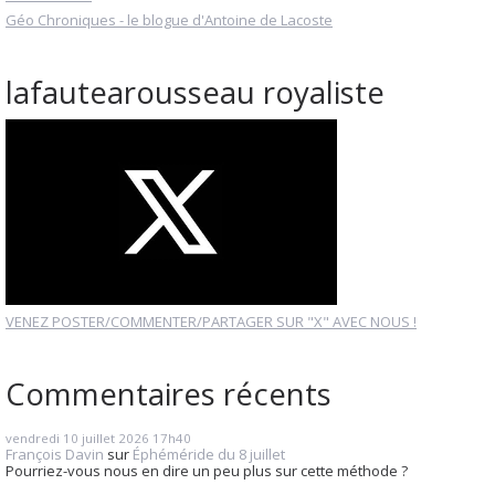
Géo Chroniques - le blogue d'Antoine de Lacoste
lafautearousseau royaliste
VENEZ POSTER/COMMENTER/PARTAGER SUR "X" AVEC NOUS !
Commentaires récents
vendredi 10
juillet 2026
17h40
François Davin
sur
Éphéméride du 8 juillet
Pourriez-vous nous en dire un peu plus sur cette méthode ?