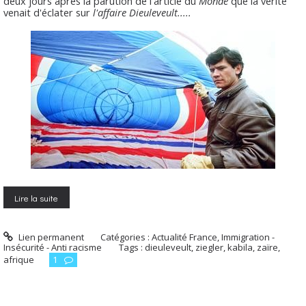
deux jours après la parution de l'article du
Monde
que la vérité
venait d'éclater sur
l'affaire Dieuleveult.....
Lire la suite
Lien permanent
Catégories :
Actualité France
,
Immigration -
Insécurité - Anti racisme
Tags :
dieuleveult
,
ziegler
,
kabila
,
zaïre
,
afrique
1